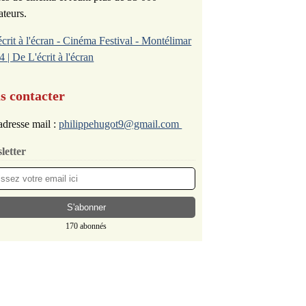
ateurs.
écrit à l'écran - Cinéma Festival - Montélimar
4 | De L'écrit à l'écran
s contacter
dresse mail :
philippehugot9@gmail.com
letter
170 abonnés