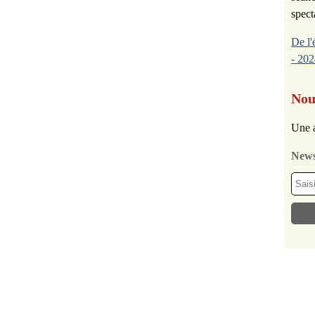
spect
De l'
- 202
Nou
Une a
News