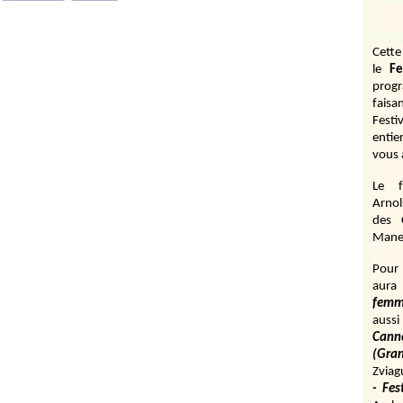
Cett
le
Fe
prog
fais
Festi
entie
vous 
Le f
Arnol
des 
Manen
Pour 
aura
fem
aussi
Cann
(Gr
Zviag
- Fes