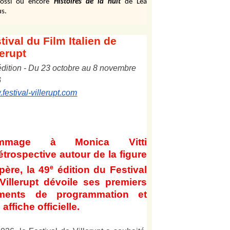
ossi ou encore
Histoires de la nuit
de Léa
s.
tival
du Film Italien de
lerupt
édition
-
Du
2
3
octobre au
8
novembre
6
festival-villerupt.com
mmage à Monica Vitti
étrospective autour de la figure
e
père, la 49
édition du Festival
Villerupt dévoile ses premiers
éments de programmation et
affiche officielle
.