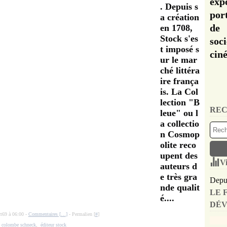
exp
. Depuis s
por
a création
de 
en 1708,
Stock s'es
soc
t imposé s
cin
ur le mar
ché littéra
ire frança
is. La Col
lection "B
REC
leue" ou l
a collectio
n Cosmop
olite reco
upent des
Vi
auteurs d
e très gra
Depui
nde qualit
LE 
é....
DÉV
ct69 à 06:00 -
Commentaires [
…
]
- Permalien [
#
]
:
colombe schneck
,
éditeur stock