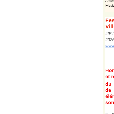
Ambr
Mysiu
Fes
Vil
e
4
9
202
www.
Ho
et
r
du 
de 
él
son 