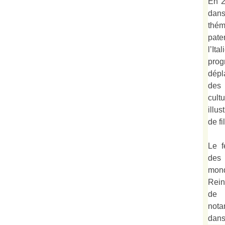
En 2
dan
thé
pate
l’It
prog
dépl
des 
cult
illu
de fi
Le f
des
mond
Rein
de 
not
dan