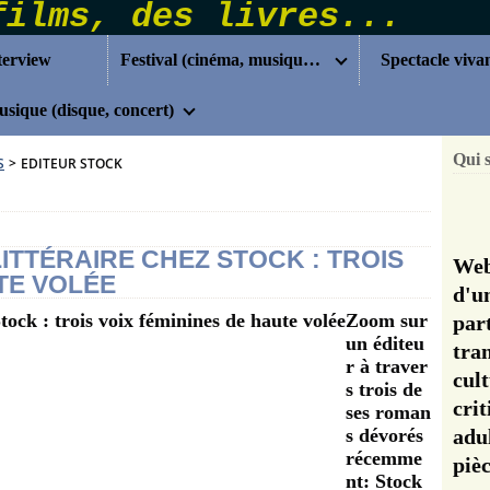
terview
Festival (cinéma, musique...)
Spectacle viva
sique (disque, concert)
Qui 
S
>
EDITEUR STOCK
ITTÉRAIRE CHEZ STOCK : TROIS
Web
TE VOLÉE
d'u
Zoom sur
pa
un éditeu
tra
r à traver
cul
s trois de
cri
ses roman
s dévorés
adu
récemme
pi
nt: Stock