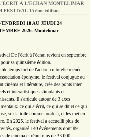
L'ÉCRIT À L'ÉCRAN MONTELIMAR
 FESTIVAL 15 ème édition
VENDREDI 18 AU JEUDI 24
TEMBRE 2026- Montélimar
stival De l'écrit à l'écran revient en septembre
pour sa quinzième édition.
able temps fort de l'action culturelle menée
'association éponyme, le festival conjugue au
nt cinéma et littérature, crée des ponts inter-
rels et interartistiques stimulants et
hissants. Il s'articule autour de 3 axes
mentaux: ce qui s’écrit, ce qui se dit et ce qui
nse, sur la toile comme au-delà, et les met en
re. En 2025, le festival a accueilli plus de
nvités, organisé 140 événements dont 89
es de cinéma et réuni plus de 33 000