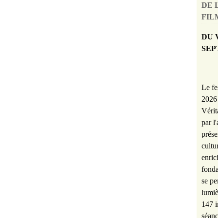
DE 
FILM
DU 
SEP
Le fe
2026 
Vérit
par l
prése
cultu
enric
fonda
se pe
lumiè
147 i
séanc