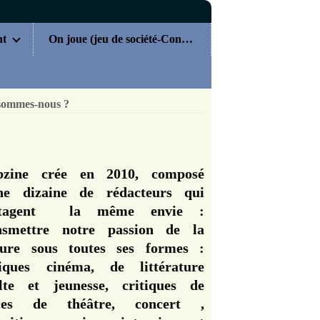
nt
On joue (jeu de société-Concours)
sommes-nous ?
zine crée en 2010, composé
ne dizaine de rédacteurs qui
rtagent la même envie :
nsmettre notre passion de la
ture sous toutes ses formes :
tiques cinéma, de littérature
lte et jeunesse, critiques de
èces de théâtre, concert ,