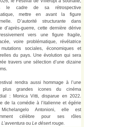
026, le Festival de Villerupt a souhaité,
s le cadre de sa rétrospective
matique, mettre en avant la figure
rnelle. D’autorité structurante dans
alie d’après-guerre, cette dernière dérive
ressivement vers une figure fragile,
acée, voire problématique, révélatrice
mutations sociales, économiques et
urelles du pays. Une évolution qui sera
strée travers une sélection d’une dizaine
lms.
estival rendra aussi hommage à l’une
 plus grandes icones du cinéma
ial : Monica Vitti, disparue en 2022.
e de la comédie à l’italienne et égérie
Michelangelo Antonioni, elle est
amment célèbre pour ses rôles
s
L’
avventura
ou
Le désert rouge
.