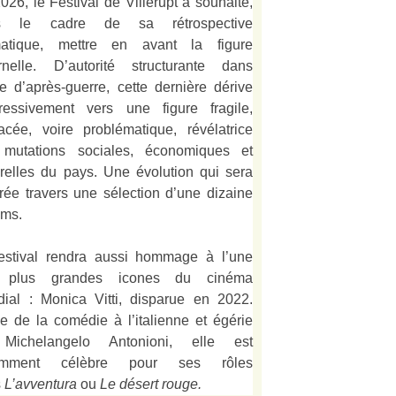
026, le Festival de Villerupt a souhaité,
s le cadre de sa rétrospective
matique, mettre en avant la figure
rnelle. D’autorité structurante dans
alie d’après-guerre, cette dernière dérive
ressivement vers une figure fragile,
acée, voire problématique, révélatrice
mutations sociales, économiques et
urelles du pays. Une évolution qui sera
strée travers une sélection d’une dizaine
lms.
estival rendra aussi hommage à l’une
 plus grandes icones du cinéma
ial : Monica Vitti, disparue en 2022.
e de la comédie à l’italienne et égérie
Michelangelo Antonioni, elle est
amment célèbre pour ses rôles
s
L’
avventura
ou
Le désert rouge
.