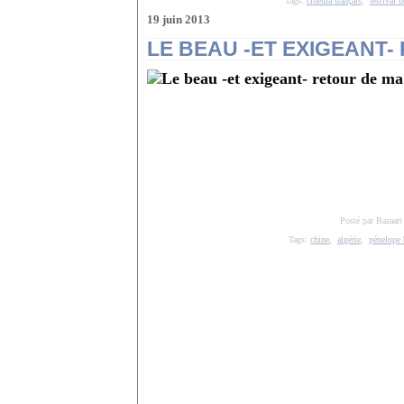
Tags:
cinéma français
,
festival d
19 juin 2013
LE BEAU -ET EXIGEANT-
Posté par Bazaart
Tags:
chine
,
algérie
,
pénelope 