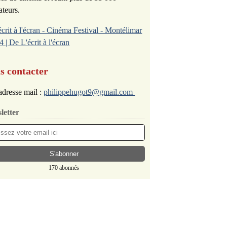
ateurs.
écrit à l'écran - Cinéma Festival - Montélimar
4 | De L'écrit à l'écran
s contacter
dresse mail :
philippehugot9@gmail.com
letter
170 abonnés