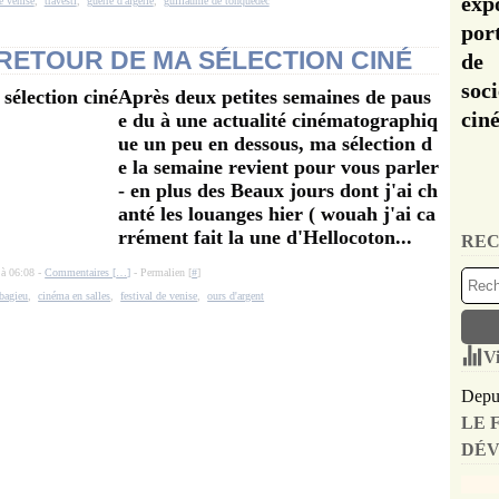
exp
e venise
,
travesti
,
guerre d'algérie
,
guillaume de tonquédec
por
 RETOUR DE MA SÉLECTION CINÉ
de 
soc
Après deux petites semaines de paus
cin
e du à une actualité cinématographiq
ue un peu en dessous, ma sélection d
e la semaine revient pour vous parler
- en plus des Beaux jours dont j'ai ch
anté les louanges hier ( wouah j'ai ca
rrément fait la une d'Hellocoton...
REC
 à 06:08 -
Commentaires [
…
]
- Permalien [
#
]
bagieu
,
cinéma en salles
,
festival de venise
,
ours d'argent
Vi
Depui
LE 
DÉV