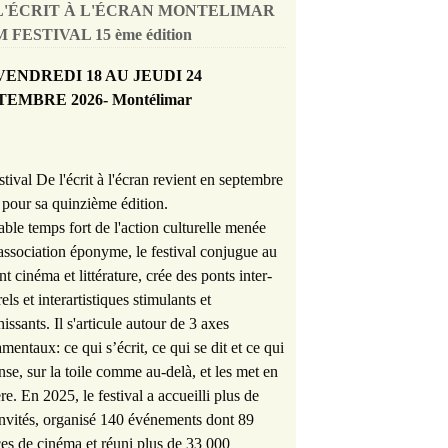
L'ÉCRIT À L'ÉCRAN MONTELIMAR
 FESTIVAL 15 ème édition
VENDREDI 18 AU JEUDI 24
TEMBRE 2026- Montélimar
stival De l'écrit à l'écran revient en septembre
pour sa quinzième édition.
able temps fort de l'action culturelle menée
'association éponyme, le festival conjugue au
nt cinéma et littérature, crée des ponts inter-
rels et interartistiques stimulants et
hissants. Il s'articule autour de 3 axes
mentaux: ce qui s’écrit, ce qui se dit et ce qui
nse, sur la toile comme au-delà, et les met en
re. En 2025, le festival a accueilli plus de
nvités, organisé 140 événements dont 89
es de cinéma et réuni plus de 33 000