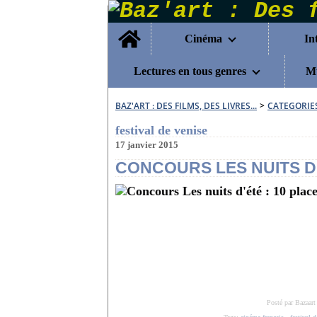
Home
Cinéma
In
Lectures en tous genres
Mu
BAZ'ART : DES FILMS, DES LIVRES...
>
CATEGORIE
festival de venise
17 janvier 2015
CONCOURS LES NUITS D'
Posté par Bazaart