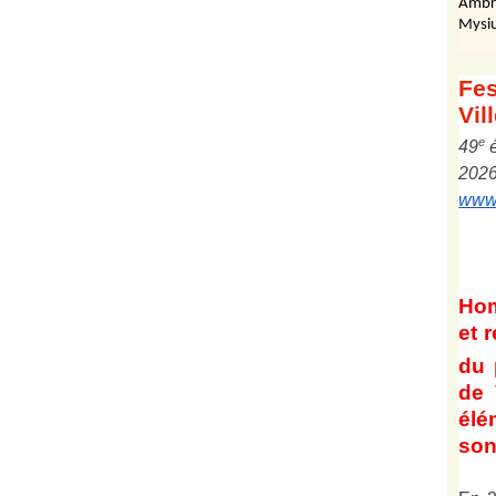
Ambr
Mysiu
Fes
Vil
e
4
9
202
www.
Ho
et
r
du 
de 
él
son 