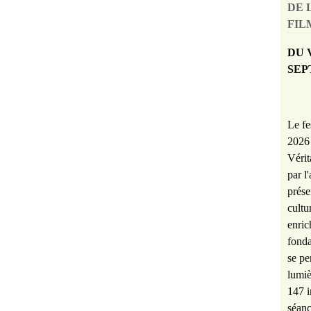
DE 
FILM
DU 
SEP
Le fe
2026 
Vérit
par l
prése
cultu
enric
fonda
se pe
lumiè
147 i
séanc