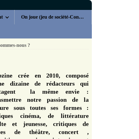
nt
On joue (jeu de société-Concours)
sommes-nous ?
zine crée en 2010, composé
ne dizaine de rédacteurs qui
rtagent la même envie :
nsmettre notre passion de la
ture sous toutes ses formes :
tiques cinéma, de littérature
lte et jeunesse, critiques de
èces de théâtre, concert ,