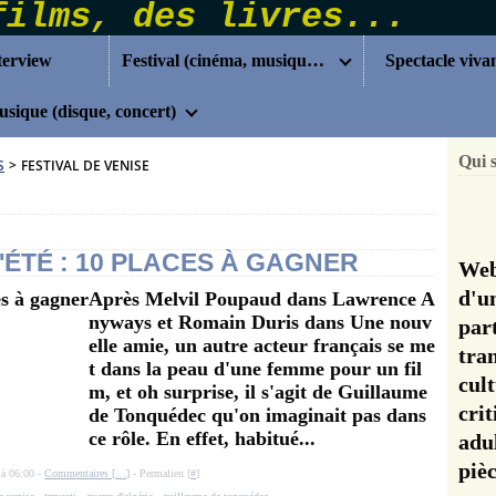
terview
Festival (cinéma, musique...)
Spectacle viva
sique (disque, concert)
Qui 
S
>
FESTIVAL DE VENISE
ÉTÉ : 10 PLACES À GAGNER
Web
d'u
Après Melvil Poupaud dans Lawrence A
nyways et Romain Duris dans Une nouv
pa
elle amie, un autre acteur français se me
tra
t dans la peau d'une femme pour un fil
cul
m, et oh surprise, il s'agit de Guillaume
cri
de Tonquédec qu'on imaginait pas dans
ce rôle. En effet, habitué...
adu
pi
 à 06:00 -
Commentaires [
…
]
- Permalien [
#
]