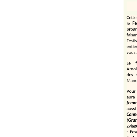
Cett
le
Fe
prog
fais
Festi
entie
vous 
Le f
Arnol
des 
Manen
Pour 
aura
fem
aussi
Cann
(Gr
Zviag
- Fes