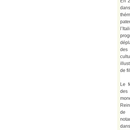
En 2
dan
thé
pate
l’It
prog
dépl
des 
cult
illu
de fi
Le f
des
mond
Rein
de 
not
dan