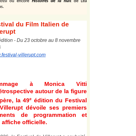
ossi ou encore
Histoires de la nuit
de Léa
s.
tival
du Film Italien de
lerupt
édition
-
Du
2
3
octobre au
8
novembre
6
festival-villerupt.com
mmage à Monica Vitti
étrospective autour de la figure
e
père, la 49
édition du Festival
Villerupt dévoile ses premiers
éments de programmation et
affiche officielle
.