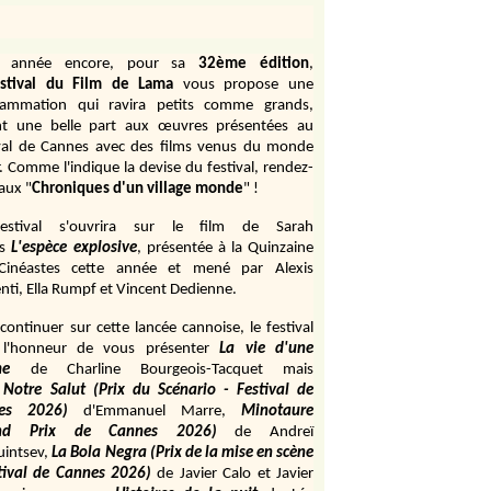
e année encore, pour sa
32ème édition
,
stival du Film de Lama
vous propose une
rammation qui ravira petits comme grands,
ant une belle part aux œuvres présentées au
val de Cannes avec des films venus du monde
r. Comme l'indique la devise du festival, rendez-
aux "
Chroniques d'un village monde
" !
estival s'ouvrira sur le film de Sarah
s
L'espèce explosive
, présentée à la Quinzaine
Cinéastes cette année et mené par Alexis
ti, Ella Rumpf et Vincent Dedienne.
continuer sur cette lancée cannoise, le festival
 l'honneur de vous présenter
La vie d'une
me
de
Charline Bourgeois-Tacquet
mais
Notre Salut (Prix du Scénario - Festival de
es 2026)
d'Emmanuel Marre,
Minotaure
and Prix de Cannes 2026)
de Andreï
uintsev,
La Bola Negra (Prix de la mise en scène
tival de Cannes 2026)
de Javier Calo et Javier