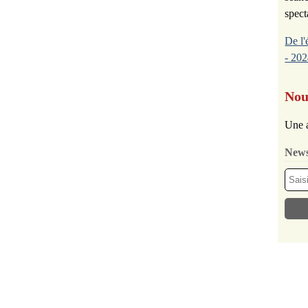
spect
De l'
- 202
Nou
Une a
News