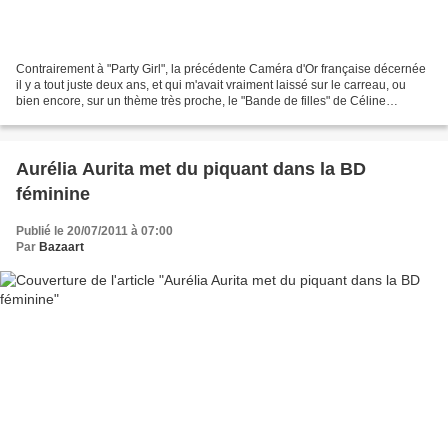
Contrairement à "Party Girl", la précédente Caméra d'Or française décernée
il y a tout juste deux ans, et qui m'avait vraiment laissé sur le carreau, ou
bien encore, sur un thème très proche, le "Bande de filles" de Céline
Sciamma, toujours en 2014, que...
Aurélia Aurita met du piquant dans la BD
féminine
Publié le 20/07/2011 à 07:00
Par
Bazaart