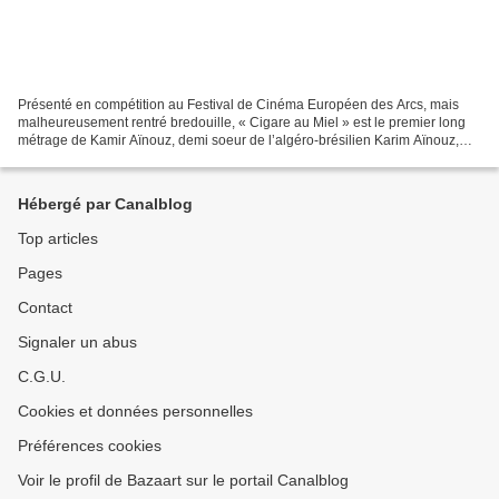
Présenté en compétition au Festival de Cinéma Européen des Arcs, mais
malheureusement rentré bredouille, « Cigare au Miel » est le premier long
métrage de Kamir Aïnouz, demi soeur de l’algéro-brésilien Karim Aïnouz,
réalisateur du formidable " La vie...
Hébergé par Canalblog
Top articles
Pages
Contact
Signaler un abus
C.G.U.
Cookies et données personnelles
Préférences cookies
Voir le profil de Bazaart sur le portail Canalblog