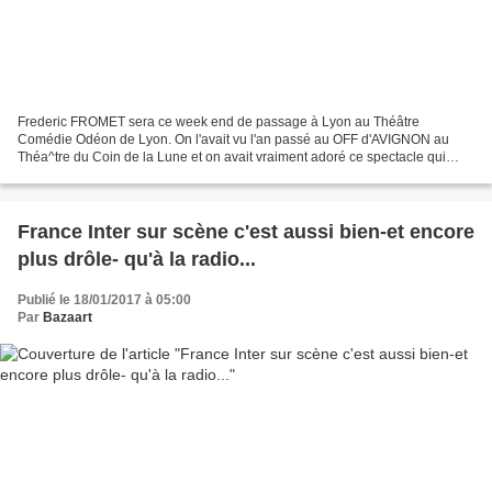
Frederic FROMET sera ce week end de passage à Lyon au Théâtre
Comédie Odéon de Lyon. On l'avait vu l'an passé au OFF d'AVIGNON au
Théa^tre du Coin de la Lune et on avait vraiment adoré ce spectacle qui
joue ce week end sur Lyon : En effet le chroniqueur...
France Inter sur scène c'est aussi bien-et encore
plus drôle- qu'à la radio...
Publié le 18/01/2017 à 05:00
Par
Bazaart