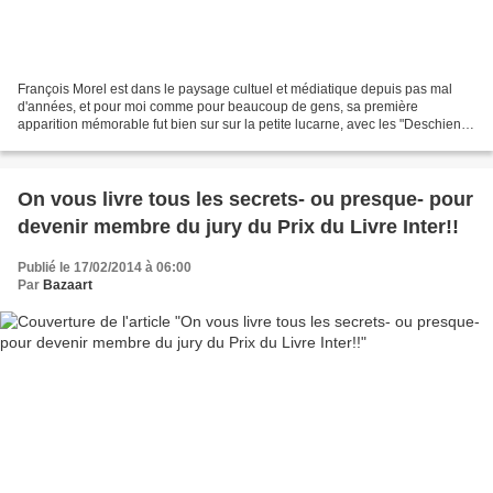
François Morel est dans le paysage cultuel et médiatique depuis pas mal
d'années, et pour moi comme pour beaucoup de gens, sa première
apparition mémorable fut bien sur sur la petite lucarne, avec les "Deschiens"
(qui a oublié le mythique" 36-15 qui n'en...
On vous livre tous les secrets- ou presque- pour
devenir membre du jury du Prix du Livre Inter!!
Publié le 17/02/2014 à 06:00
Par
Bazaart