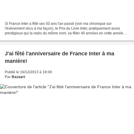
Si France Inter a fêté ses 50 ans l'an passé (voir ma chronique sur
l'évènement vécu à ma façon), le Prix du Livre Inter, pratiquement aussi
prestigieux qui la radio du même nom, va fêter 40 années en cette année
2014...Et, je peux désormais mettre cette...
J'ai fêté l'anniversaire de France Inter à ma
manière!
Publié le 16/12/2013 à 18:00
Par
Bazaart