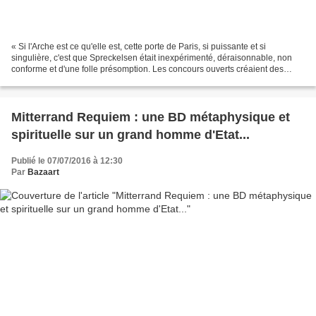
« Si l'Arche est ce qu'elle est, cette porte de Paris, si puissante et si
singulière, c'est que Spreckelsen était inexpérimenté, déraisonnable, non
conforme et d'une folle présomption. Les concours ouverts créaient des
appels d'air, des appels de neuf,...
Mitterrand Requiem : une BD métaphysique et
spirituelle sur un grand homme d'Etat...
Publié le 07/07/2016 à 12:30
Par
Bazaart