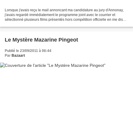
Lorsque j'avais reçu le mail annoncant ma candidature au jury d'Annonay,
j'avais regardé immédiatement le programme joint avec le courrier et
sélectionné plusieurs films présentés hors compétition officielle en me disant
que j'aurais bien un moment pour...
Le Mystère Mazarine Pingeot
Publié le 23/09/2011 à 06:44
Par
Bazaart