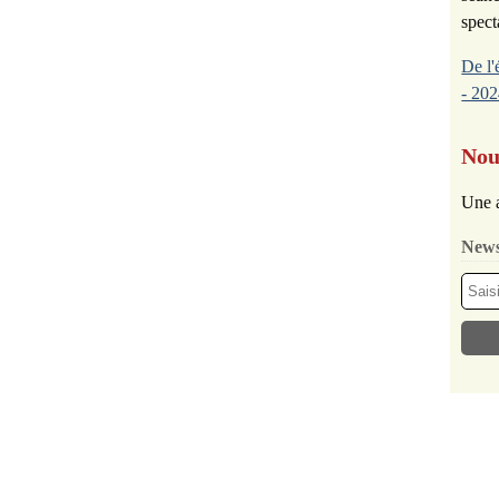
spect
De l'
- 202
Nou
Une a
News