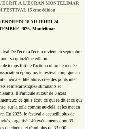
L'ÉCRIT À L'ÉCRAN MONTELIMAR
 FESTIVAL 15 ème édition
VENDREDI 18 AU JEUDI 24
TEMBRE 2026- Montélimar
stival De l'écrit à l'écran revient en septembre
pour sa quinzième édition.
able temps fort de l'action culturelle menée
'association éponyme, le festival conjugue au
nt cinéma et littérature, crée des ponts inter-
rels et interartistiques stimulants et
hissants. Il s'articule autour de 3 axes
mentaux: ce qui s’écrit, ce qui se dit et ce qui
nse, sur la toile comme au-delà, et les met en
re. En 2025, le festival a accueilli plus de
nvités, organisé 140 événements dont 89
es de cinéma et réuni plus de 33 000