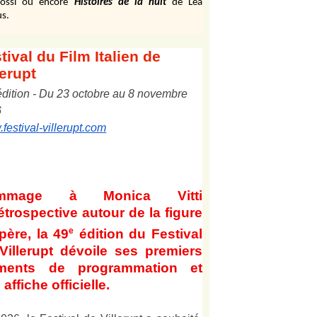
ossi ou encore
Histoires de la nuit
de Léa
s.
tival
du Film Italien de
lerupt
édition
-
Du
2
3
octobre au
8
novembre
6
festival-villerupt.com
mmage à Monica Vitti
étrospective autour de la figure
e
père, la 49
édition du Festival
Villerupt dévoile ses premiers
éments de programmation et
affiche officielle
.