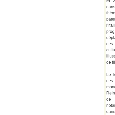
En 2
dan
thé
pate
l’It
prog
dépl
des 
cult
illu
de fi
Le f
des
mond
Rein
de 
not
dan