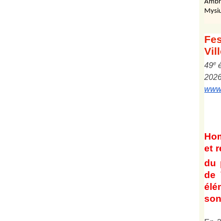
Ambr
Mysiu
Fes
Vil
e
4
9
202
www.
Ho
et
r
du 
de 
él
son 