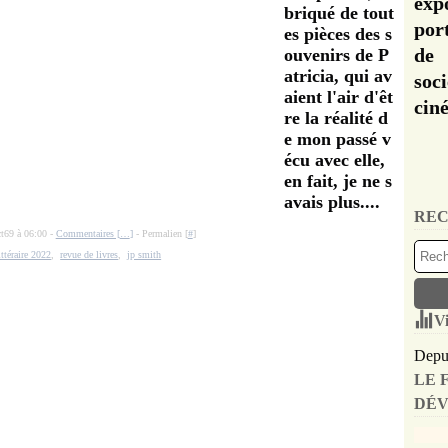
exp
briqué de tout
por
es pièces des s
de 
ouvenirs de P
atricia, qui av
soc
aient l'air d'êt
cin
re la réalité d
e mon passé v
écu avec elle,
en fait, je ne s
avais plus....
REC
ct69 à 06:00 -
Commentaires [
…
]
- Permalien [
#
]
ittéraire 2022
,
revue de livres
,
jp smith
Vi
Depui
LE 
DÉV