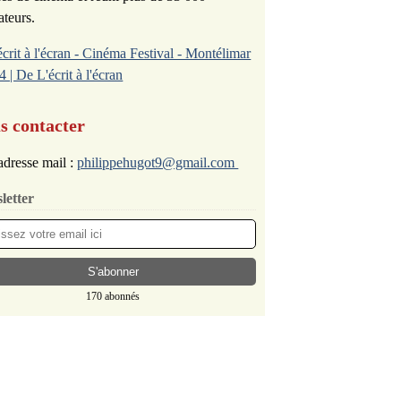
ateurs.
écrit à l'écran - Cinéma Festival - Montélimar
4 | De L'écrit à l'écran
s contacter
dresse mail :
philippehugot9@gmail.com
letter
170 abonnés