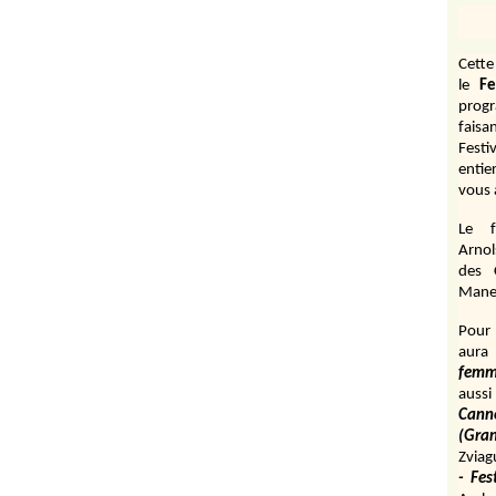
Cett
le
Fe
prog
fais
Festi
entie
vous 
Le f
Arnol
des 
Manen
Pour 
aura
fem
aussi
Cann
(Gr
Zviag
- Fes