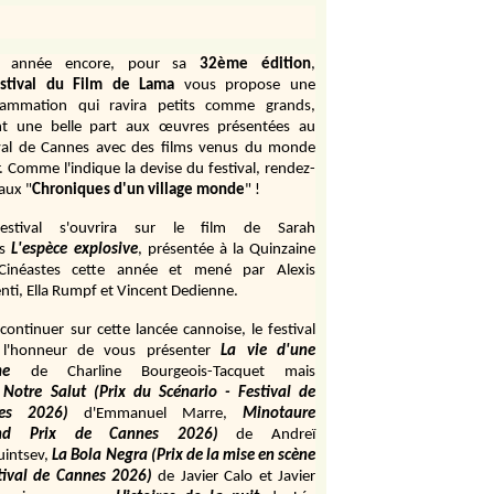
e année encore, pour sa
32ème édition
,
stival du Film de Lama
vous propose une
rammation qui ravira petits comme grands,
ant une belle part aux œuvres présentées au
val de Cannes avec des films venus du monde
r. Comme l'indique la devise du festival, rendez-
aux "
Chroniques d'un village monde
" !
estival s'ouvrira sur le film de Sarah
s
L'espèce explosive
, présentée à la Quinzaine
Cinéastes cette année et mené par Alexis
ti, Ella Rumpf et Vincent Dedienne.
continuer sur cette lancée cannoise, le festival
 l'honneur de vous présenter
La vie d'une
me
de
Charline Bourgeois-Tacquet
mais
Notre Salut (Prix du Scénario - Festival de
es 2026)
d'Emmanuel Marre,
Minotaure
and Prix de Cannes 2026)
de Andreï
uintsev,
La Bola Negra (Prix de la mise en scène
tival de Cannes 2026)
de Javier Calo et Javier