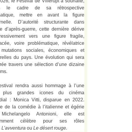
026, le Festival de Villerupt a souhaité,
s le cadre de sa rétrospective
matique, mettre en avant la figure
rnelle. D’autorité structurante dans
alie d’après-guerre, cette dernière dérive
ressivement vers une figure fragile,
acée, voire problématique, révélatrice
mutations sociales, économiques et
urelles du pays. Une évolution qui sera
strée travers une sélection d’une dizaine
lms.
estival rendra aussi hommage à l’une
 plus grandes icones du cinéma
ial : Monica Vitti, disparue en 2022.
e de la comédie à l’italienne et égérie
Michelangelo Antonioni, elle est
amment célèbre pour ses rôles
s
L’
avventura
ou
Le désert rouge
.