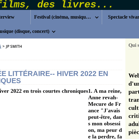
terview
Festival (cinéma, musique...)
Spectacle viva
sique (disque, concert)
Qui 
S
>
JP SMITH
 LITTÉRAIRE-- HIVER 2022 EN
Web
IQUES
d'u
1. A ma reine,
pa
Anne revah-
tra
Mecure de Fr
cul
ance "J'avais
cri
peut-être, dan
s mon obsessi
adu
on, ma peur d
pi
e la perdre, fa