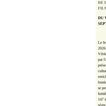
DE 
FILM
DU 
SEP
Le fe
2026 
Vérit
par l
prése
cultu
enric
fonda
se pe
lumiè
147 i
séanc