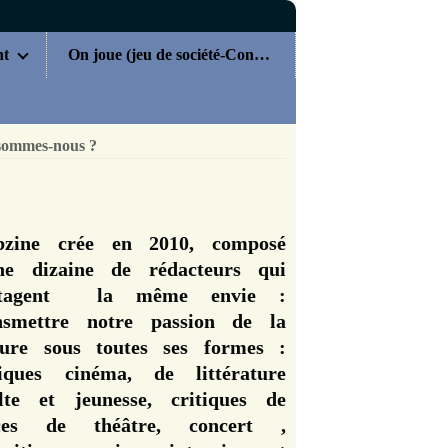
nt
On joue (jeu de société-Concours)
sommes-nous ?
zine crée en 2010, composé
ne dizaine de rédacteurs qui
rtagent la même envie :
nsmettre notre passion de la
ture sous toutes ses formes :
tiques cinéma, de littérature
lte et jeunesse, critiques de
èces de théâtre, concert ,