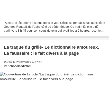
"À midi, le téléphone a sonné dans le vide Cécile se rendait seule au collège
Georges-Rouault, de l’autre côté du périphérique. Ce matin-là, elle a dû
partir vers 8 h 45 pour son cours de gym qui avait lieu à 9 heures, racontent
ses parents. Tous deux...
La traque du grêlé- Le dictionnaire amoureux,
La faussaire : le fait divers à la page
Publié le 23/02/2022 à 07:00
Par
chocoladdict69