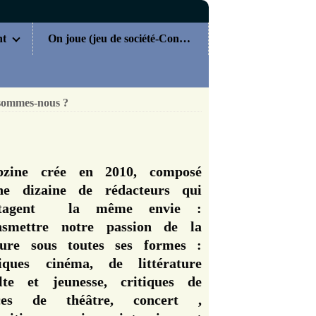
nt
On joue (jeu de société-Concours)
sommes-nous ?
zine crée en 2010, composé
ne dizaine de rédacteurs qui
rtagent la même envie :
nsmettre notre passion de la
ture sous toutes ses formes :
tiques cinéma, de littérature
lte et jeunesse, critiques de
èces de théâtre, concert ,