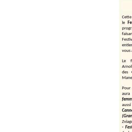
Cett
le
Fe
prog
fais
Festi
entie
vous 
Le f
Arnol
des 
Manen
Pour 
aura
fem
aussi
Cann
(Gr
Zviag
- Fes