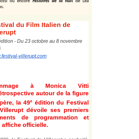
ossi ou encore
Histoires de la nuit
de Léa
s.
tival
du Film Italien de
lerupt
édition
-
Du
2
3
octobre au
8
novembre
6
festival-villerupt.com
mmage à Monica Vitti
étrospective autour de la figure
e
père, la 49
édition du Festival
Villerupt dévoile ses premiers
éments de programmation et
affiche officielle
.