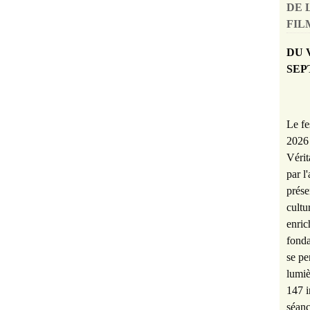
DE 
FILM
DU 
SEP
Le fe
2026 
Vérit
par l
prése
cultu
enric
fonda
se pe
lumiè
147 i
séanc