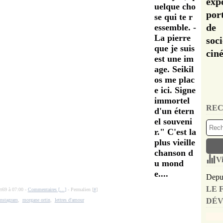
exp
uelque cho
por
se qui te r
de 
essemble. -
La pierre
soc
que je suis
cin
est une im
age. Seikil
os me plac
e ici. Signe
immortel
REC
d'un étern
el souveni
r." C'est la
plus vieille
chanson d
Vi
u mond
e....
Depui
LE 
ct69 à 07:00 -
Commentaires [
…
]
- Permalien [
#
]
DÉV
instagram
,
morgane ortin
,
lettres d'amour