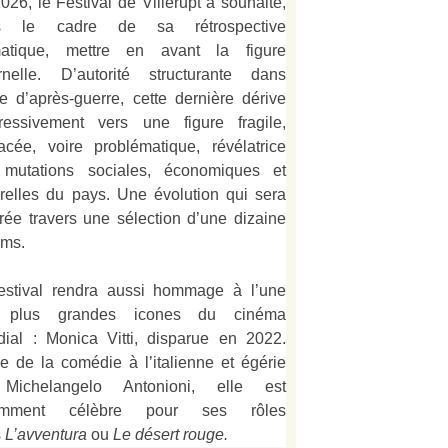
026, le Festival de Villerupt a souhaité,
s le cadre de sa rétrospective
matique, mettre en avant la figure
rnelle. D’autorité structurante dans
alie d’après-guerre, cette dernière dérive
ressivement vers une figure fragile,
acée, voire problématique, révélatrice
mutations sociales, économiques et
urelles du pays. Une évolution qui sera
strée travers une sélection d’une dizaine
lms.
estival rendra aussi hommage à l’une
 plus grandes icones du cinéma
ial : Monica Vitti, disparue en 2022.
e de la comédie à l’italienne et égérie
Michelangelo Antonioni, elle est
amment célèbre pour ses rôles
s
L’
avventura
ou
Le désert rouge
.