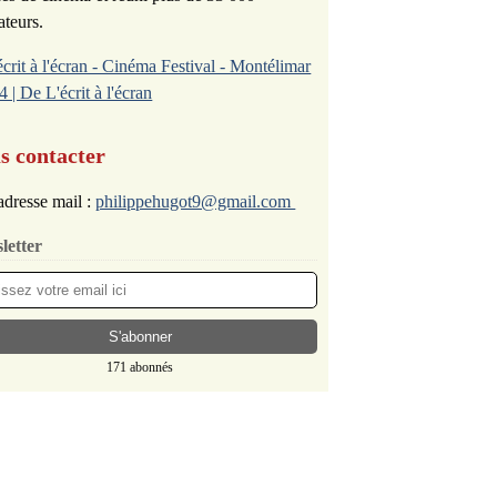
ateurs.
écrit à l'écran - Cinéma Festival - Montélimar
4 | De L'écrit à l'écran
s contacter
dresse mail :
philippehugot9@gmail.com
letter
171 abonnés