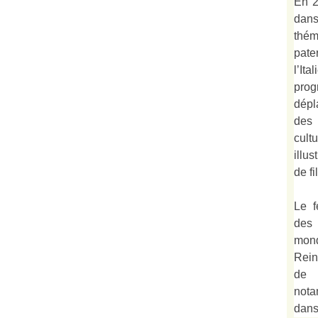
En 2
dan
thé
pate
l’It
prog
dépl
des 
cult
illu
de fi
Le f
des
mond
Rein
de 
not
dan