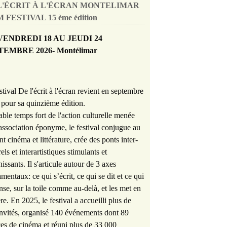
L'ÉCRIT À L'ÉCRAN MONTELIMAR
 FESTIVAL 15 ème édition
VENDREDI 18 AU JEUDI 24
TEMBRE 2026- Montélimar
stival De l'écrit à l'écran revient en septembre
pour sa quinzième édition.
able temps fort de l'action culturelle menée
'association éponyme, le festival conjugue au
nt cinéma et littérature, crée des ponts inter-
rels et interartistiques stimulants et
hissants. Il s'articule autour de 3 axes
mentaux: ce qui s’écrit, ce qui se dit et ce qui
nse, sur la toile comme au-delà, et les met en
re. En 2025, le festival a accueilli plus de
nvités, organisé 140 événements dont 89
es de cinéma et réuni plus de 33 000