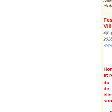
Ambr
Mysiu
Fes
Vil
e
4
9
202
www.
Ho
et
r
du 
de 
él
son 