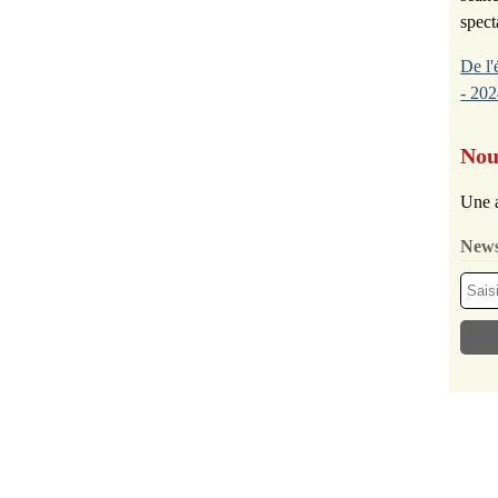
spect
De l'
- 202
Nou
Une a
News