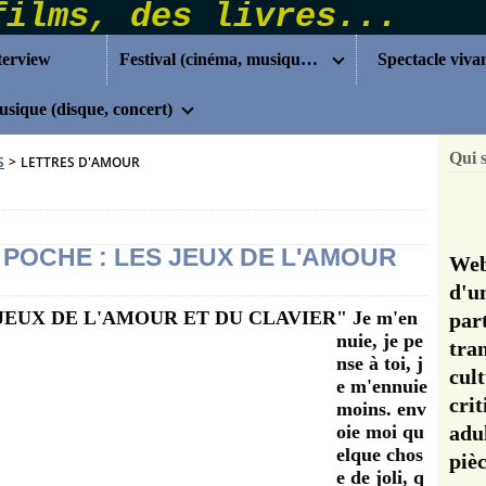
terview
Festival (cinéma, musique...)
Spectacle viva
sique (disque, concert)
Qui 
S
>
LETTRES D'AMOUR
POCHE : LES JEUX DE L'AMOUR
Web
d'u
" Je m'en
pa
nuie, je pe
tra
nse à toi, j
cul
e m'ennuie
cri
moins. env
oie moi qu
adu
elque chos
pi
e de joli, q