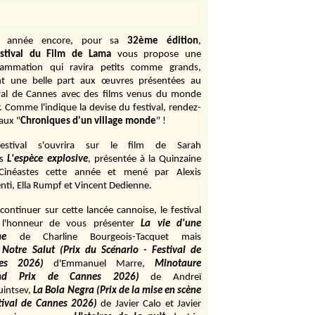
e année encore, pour sa
32ème édition
,
stival du Film de Lama
vous propose une
rammation qui ravira petits comme grands,
ant une belle part aux œuvres présentées au
val de Cannes avec des films venus du monde
r. Comme l'indique la devise du festival, rendez-
aux "
Chroniques d'un village monde
" !
estival s'ouvrira sur le film de Sarah
s
L'espèce explosive
, présentée à la Quinzaine
Cinéastes cette année et mené par Alexis
ti, Ella Rumpf et Vincent Dedienne.
continuer sur cette lancée cannoise, le festival
 l'honneur de vous présenter
La vie d'une
me
de
Charline Bourgeois-Tacquet
mais
Notre Salut (Prix du Scénario - Festival de
es 2026)
d'Emmanuel Marre,
Minotaure
and Prix de Cannes 2026)
de Andreï
uintsev,
La Bola Negra (Prix de la mise en scène
tival de Cannes 2026)
de Javier Calo et Javier