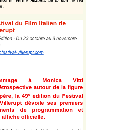
ossi ou encore
Histoires de la nuit
de Léa
s.
tival
du Film Italien de
lerupt
édition
-
Du
2
3
octobre au
8
novembre
6
festival-villerupt.com
mmage à Monica Vitti
étrospective autour de la figure
e
père, la 49
édition du Festival
Villerupt dévoile ses premiers
éments de programmation et
affiche officielle
.