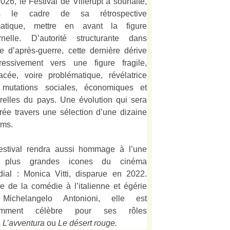
026, le Festival de Villerupt a souhaité,
s le cadre de sa rétrospective
matique, mettre en avant la figure
rnelle. D’autorité structurante dans
alie d’après-guerre, cette dernière dérive
ressivement vers une figure fragile,
acée, voire problématique, révélatrice
mutations sociales, économiques et
urelles du pays. Une évolution qui sera
strée travers une sélection d’une dizaine
lms.
estival rendra aussi hommage à l’une
 plus grandes icones du cinéma
ial : Monica Vitti, disparue en 2022.
e de la comédie à l’italienne et égérie
Michelangelo Antonioni, elle est
amment célèbre pour ses rôles
s
L’
avventura
ou
Le désert rouge
.