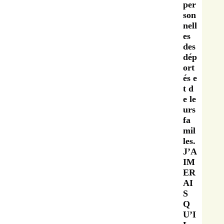
per
son
nell
es
des
dép
ort
és e
t d
e le
urs
fa
mil
les.
J’A
IM
ER
AI
S
Q
U’I