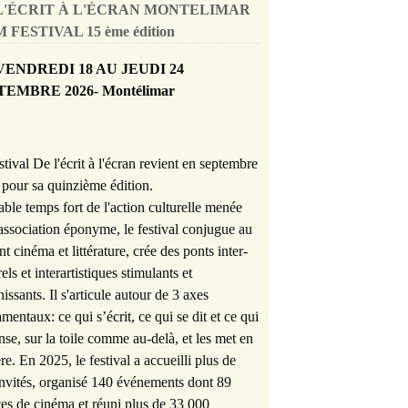
L'ÉCRIT À L'ÉCRAN MONTELIMAR
 FESTIVAL 15 ème édition
VENDREDI 18 AU JEUDI 24
TEMBRE 2026- Montélimar
stival De l'écrit à l'écran revient en septembre
pour sa quinzième édition.
able temps fort de l'action culturelle menée
'association éponyme, le festival conjugue au
nt cinéma et littérature, crée des ponts inter-
rels et interartistiques stimulants et
hissants. Il s'articule autour de 3 axes
mentaux: ce qui s’écrit, ce qui se dit et ce qui
nse, sur la toile comme au-delà, et les met en
re. En 2025, le festival a accueilli plus de
nvités, organisé 140 événements dont 89
es de cinéma et réuni plus de 33 000