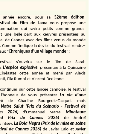
e année encore, pour sa
32ème édition
,
stival du Film de Lama
vous propose une
rammation qui ravira petits comme grands,
ant une belle part aux œuvres présentées au
val de Cannes avec des films venus du monde
r. Comme l'indique la devise du festival, rendez-
aux "
Chroniques d'un village monde
" !
estival s'ouvrira sur le film de Sarah
s
L'espèce explosive
, présentée à la Quinzaine
Cinéastes cette année et mené par Alexis
ti, Ella Rumpf et Vincent Dedienne.
continuer sur cette lancée cannoise, le festival
 l'honneur de vous présenter
La vie d'une
me
de
Charline Bourgeois-Tacquet
mais
Notre Salut (Prix du Scénario - Festival de
es 2026)
d'Emmanuel Marre,
Minotaure
and Prix de Cannes 2026)
de Andreï
uintsev,
La Bola Negra (Prix de la mise en scène
tival de Cannes 2026)
de Javier Calo et Javier