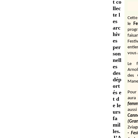
t co
llec
te l
Cett
es
le
Fe
arc
prog
hiv
fais
es
Festi
per
entie
son
vous 
nell
Le f
es
Arnol
des
des 
dép
Manen
ort
és e
Pour 
t d
aura
fem
e le
aussi
urs
Cann
fa
(Gr
mil
Zviag
les.
- Fes
J’A