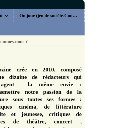
nt
On joue (jeu de société-Concours)
sommes-nous ?
zine crée en 2010, composé
ne dizaine de rédacteurs qui
rtagent la même envie :
nsmettre notre passion de la
ture sous toutes ses formes :
tiques cinéma, de littérature
lte et jeunesse, critiques de
èces de théâtre, concert ,