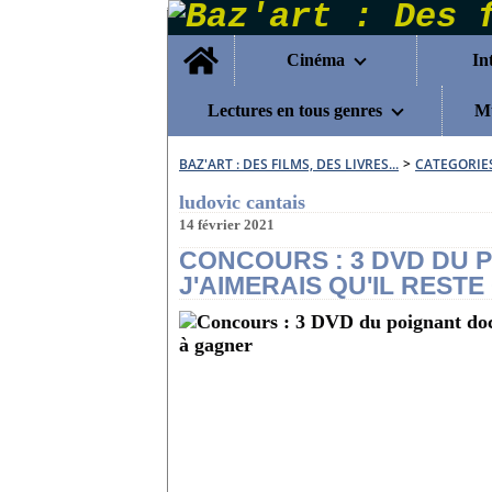
Home
Cinéma
In
Lectures en tous genres
Mu
BAZ'ART : DES FILMS, DES LIVRES...
>
CATEGORIE
ludovic cantais
14 février 2021
CONCOURS : 3 DVD DU
J'AIMERAIS QU'IL RES