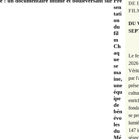
Pré
DE 
sen
FILM
tati
on
DU 
du
SEP
fil
m
Ch
aq
Le fe
ue
2026 
se
Vérit
ma
par l
ine,
une
prése
équ
cultu
ipe
enric
de
fonda
bén
se pe
évo
lumiè
les
147 i
du
Mé
séanc