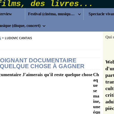
terview
Festival (cinéma, musique...)
Spectacle viva
sique (disque, concert)
Qui 
S
>
LUDOVIC CANTAIS
 POIGNANT DOCUMENTAIRE
Web
TE QUELQUE CHOSE À GAGNER
d'u
Ch
pa
aq
tra
ue
cul
se
cri
ma
ine,
adu
une
pi
équ