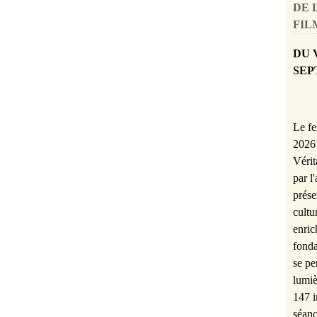
DE 
FILM
DU 
SEP
Le fe
2026 
Vérit
par l
prése
cultu
enric
fonda
se pe
lumiè
147 i
séanc