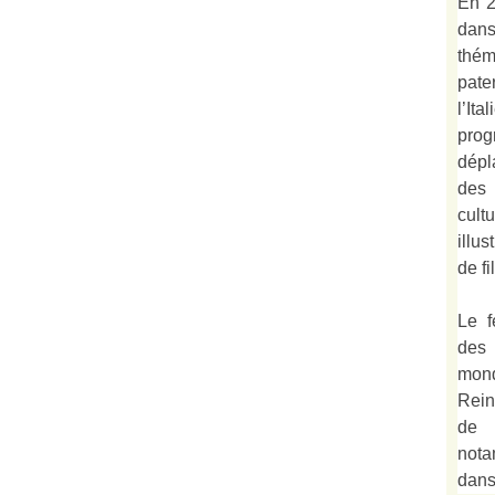
En 2
dan
thé
pate
l’It
prog
dépl
des 
cult
illu
de fi
Le f
des
mond
Rein
de 
not
dan