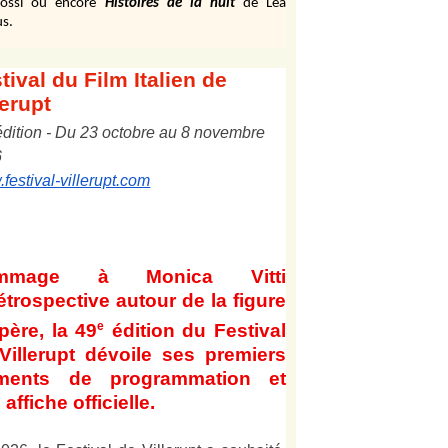
ossi ou encore
Histoires de la nuit
de Léa
s.
tival
du Film Italien de
lerupt
édition
-
Du
2
3
octobre au
8
novembre
6
festival-villerupt.com
mmage à Monica Vitti
étrospective autour de la figure
e
père, la 49
édition du Festival
Villerupt dévoile ses premiers
éments de programmation et
affiche officielle
.