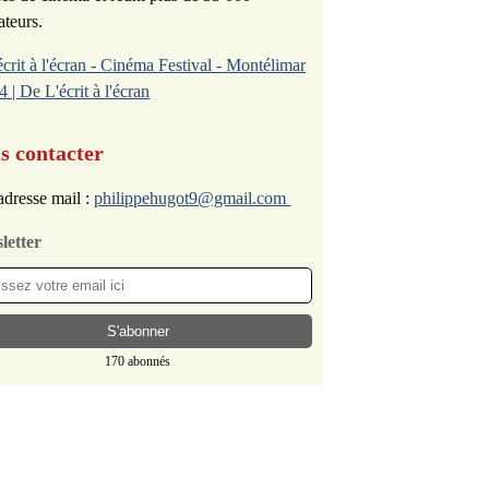
ateurs.
écrit à l'écran - Cinéma Festival - Montélimar
4 | De L'écrit à l'écran
s contacter
dresse mail :
philippehugot9@gmail.com
letter
170 abonnés