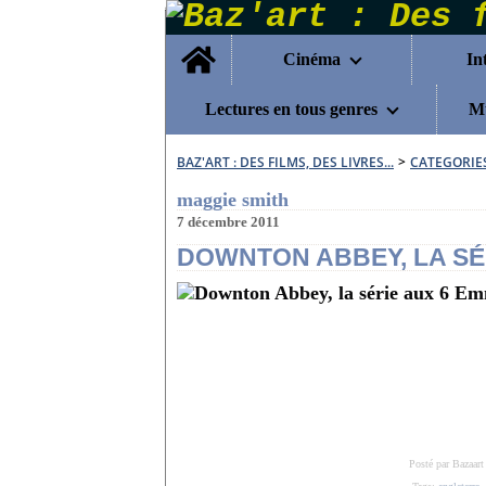
Home
Cinéma
In
Lectures en tous genres
Mu
BAZ'ART : DES FILMS, DES LIVRES...
>
CATEGORIE
maggie smith
7 décembre 2011
DOWNTON ABBEY, LA SÉ
Posté par Bazaart