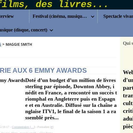
terview
Festival (cinéma, musique...)
Spectacle viva
sique (disque, concert)
Qui 
S
>
MAGGIE SMITH
RIE AUX 6 EMMY AWARDS
Web
d'u
Doté d’un budget d’un million de livres
sterling par épisode, Downton Abbey, i
pa
nédit en France, a rencontré un succès t
tra
riomphal en Angleterre puis en Espagn
cul
e et en Australie. Diffusé sur la chaîne a
cri
nglaise ITV1, le final de la saison 1 a ra
ssemblé près...
adu
pi
 à 18:17 -
Commentaires [
…
]
- Permalien [
#
]