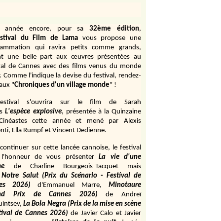
e année encore, pour sa
32ème édition
,
stival du Film de Lama
vous propose une
rammation qui ravira petits comme grands,
ant une belle part aux œuvres présentées au
val de Cannes avec des films venus du monde
r. Comme l'indique la devise du festival, rendez-
aux "
Chroniques d'un village monde
" !
estival s'ouvrira sur le film de Sarah
s
L'espèce explosive
, présentée à la Quinzaine
Cinéastes cette année et mené par Alexis
ti, Ella Rumpf et Vincent Dedienne.
continuer sur cette lancée cannoise, le festival
 l'honneur de vous présenter
La vie d'une
me
de
Charline Bourgeois-Tacquet
mais
Notre Salut (Prix du Scénario - Festival de
es 2026)
d'Emmanuel Marre,
Minotaure
and Prix de Cannes 2026)
de Andreï
uintsev,
La Bola Negra (Prix de la mise en scène
tival de Cannes 2026)
de Javier Calo et Javier