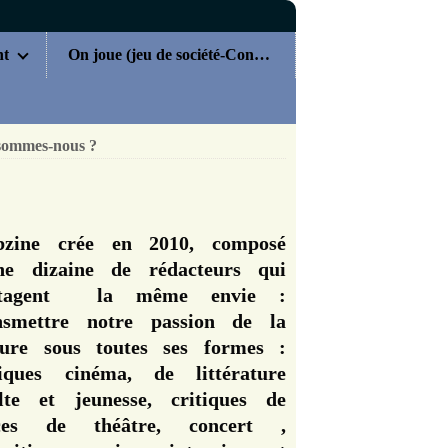
nt
On joue (jeu de société-Concours)
sommes-nous ?
zine crée en 2010, composé
ne dizaine de rédacteurs qui
rtagent la même envie :
nsmettre notre passion de la
ture sous toutes ses formes :
tiques cinéma, de littérature
lte et jeunesse, critiques de
èces de théâtre, concert ,