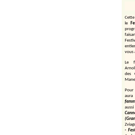
Cett
le
Fe
prog
fais
Festi
entie
vous 
Le f
Arnol
des 
Manen
Pour 
aura
fem
aussi
Cann
(Gr
Zviag
- Fes