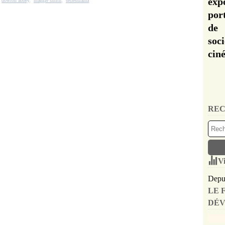
exp
,
dowton abbey
,
maggie smith
,
sériesdrama
por
de 
soc
cin
REC
Vi
Depui
LE 
DÉV