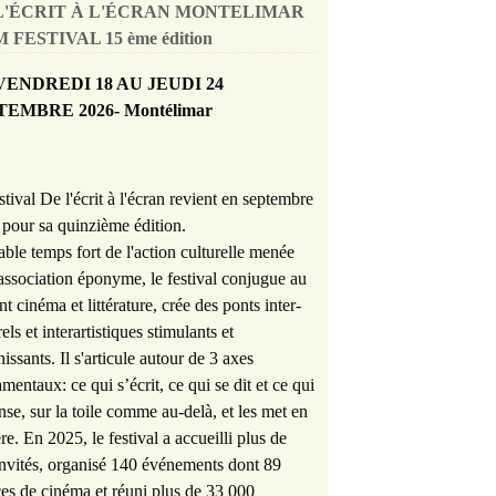
L'ÉCRIT À L'ÉCRAN MONTELIMAR
 FESTIVAL 15 ème édition
VENDREDI 18 AU JEUDI 24
TEMBRE 2026- Montélimar
stival De l'écrit à l'écran revient en septembre
pour sa quinzième édition.
able temps fort de l'action culturelle menée
'association éponyme, le festival conjugue au
nt cinéma et littérature, crée des ponts inter-
rels et interartistiques stimulants et
hissants. Il s'articule autour de 3 axes
mentaux: ce qui s’écrit, ce qui se dit et ce qui
nse, sur la toile comme au-delà, et les met en
re. En 2025, le festival a accueilli plus de
nvités, organisé 140 événements dont 89
es de cinéma et réuni plus de 33 000