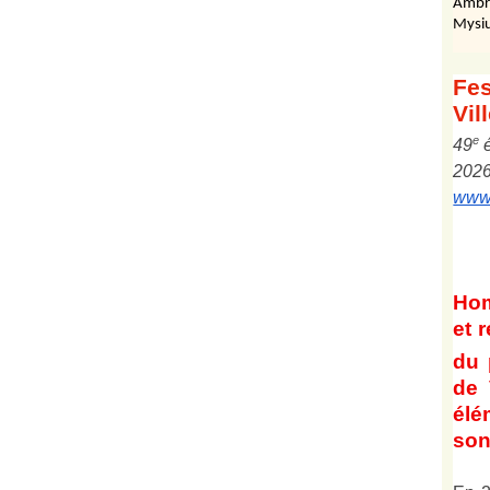
Ambr
Mysiu
Fes
Vil
e
4
9
202
www.
Ho
et
r
du 
de 
él
son 