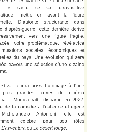
026, le Festival de Villerupt a souhaité,
s le cadre de sa rétrospective
matique, mettre en avant la figure
rnelle. D’autorité structurante dans
alie d’après-guerre, cette dernière dérive
ressivement vers une figure fragile,
acée, voire problématique, révélatrice
mutations sociales, économiques et
urelles du pays. Une évolution qui sera
strée travers une sélection d’une dizaine
lms.
estival rendra aussi hommage à l’une
 plus grandes icones du cinéma
ial : Monica Vitti, disparue en 2022.
e de la comédie à l’italienne et égérie
Michelangelo Antonioni, elle est
amment célèbre pour ses rôles
s
L’
avventura
ou
Le désert rouge
.