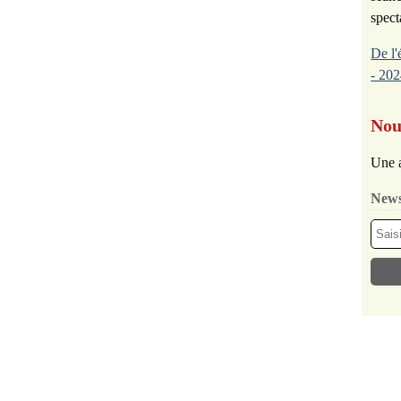
spect
De l'
- 202
Nou
Une a
News