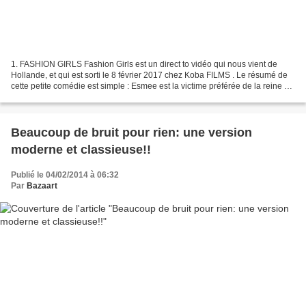
1. FASHION GIRLS Fashion Girls est un direct to vidéo qui nous vient de
Hollande, et qui est sorti le 8 février 2017 chez Koba FILMS . Le résumé de
cette petite comédie est simple : Esmee est la victime préférée de la reine du
lycée, Tiphany. Elle rêve...
Beaucoup de bruit pour rien: une version
moderne et classieuse!!
Publié le 04/02/2014 à 06:32
Par
Bazaart