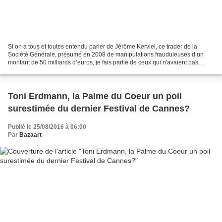
Si on a tous et toutes entendu parler de Jérôme Kerviel, ce trader de la
Société Générale, présumé en 2008 de manipulations frauduleuses d’un
montant de 50 milliards d’euros, je fais partie de ceux qui n'avaient pas
compris grand chose au nerf de l'affaire,...
Toni Erdmann, la Palme du Coeur un poil
surestimée du dernier Festival de Cannes?
Publié le 25/08/2016 à 06:00
Par
Bazaart