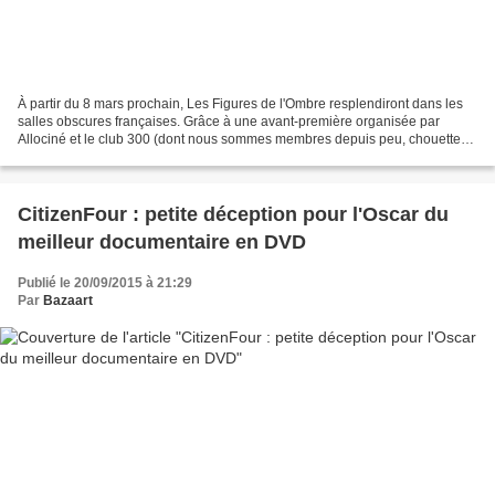
À partir du 8 mars prochain, Les Figures de l'Ombre resplendiront dans les
salles obscures françaises. Grâce à une avant-première organisée par
Allociné et le club 300 (dont nous sommes membres depuis peu, chouette)
qui s'est déroulée au Forum des Images,...
CitizenFour : petite déception pour l'Oscar du
meilleur documentaire en DVD
Publié le 20/09/2015 à 21:29
Par
Bazaart