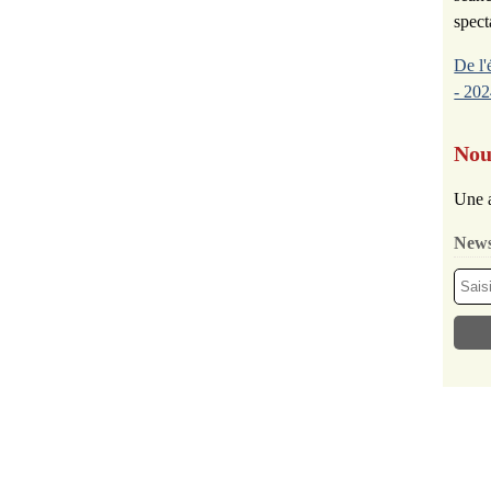
spect
De l'
- 202
Nou
Une a
News