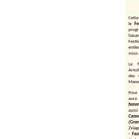
Cett
le
Fe
prog
fais
Festi
entie
vous 
Le f
Arnol
des 
Manen
Pour 
aura
fem
aussi
Cann
(Gr
Zviag
- Fes