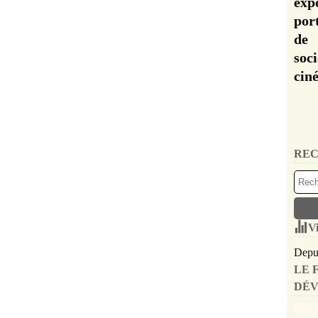
exp
por
de 
soc
cin
REC
Vi
Depui
LE 
DÉV