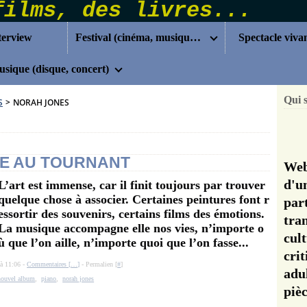
terview
Festival (cinéma, musique...)
Spectacle viva
sique (disque, concert)
Qui 
S
>
NORAH JONES
E AU TOURNANT
Web
d'u
L’art est immense, car il finit toujours par trouver
quelque chose à associer. Certaines peintures font r
pa
essortir des souvenirs, certains films des émotions.
tra
La musique accompagne elle nos vies, n’importe o
cul
ù que l’on aille, n’importe quoi que l’on fasse...
cri
 à 11:06 -
Commentaires [
…
]
- Permalien [
#
]
adu
nouvel album
,
piano
,
norah jones
pi