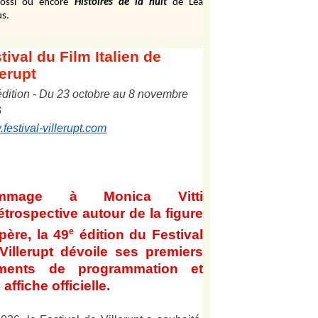
ossi ou encore
Histoires de la nuit
de Léa
s.
tival
du Film Italien de
lerupt
édition
-
Du
2
3
octobre au
8
novembre
6
festival-villerupt.com
mmage à Monica Vitti
étrospective autour de la figure
e
père, la 49
édition du Festival
Villerupt dévoile ses premiers
éments de programmation et
affiche officielle
.