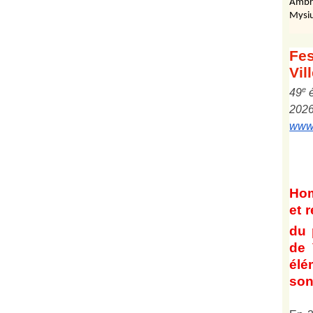
Ambr
Mysiu
Fes
Vil
e
4
9
202
www.
Ho
et
r
du 
de 
él
son 