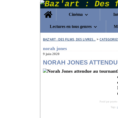
Home
Cinéma
In
Lectures en tous genres
Mu
BAZ'ART : DES FILMS, DES LIVRES...
>
CATEGORIE
norah jones
9 juin 2020
NORAH JONES ATTENDU
Posté par poyeto
Tags: