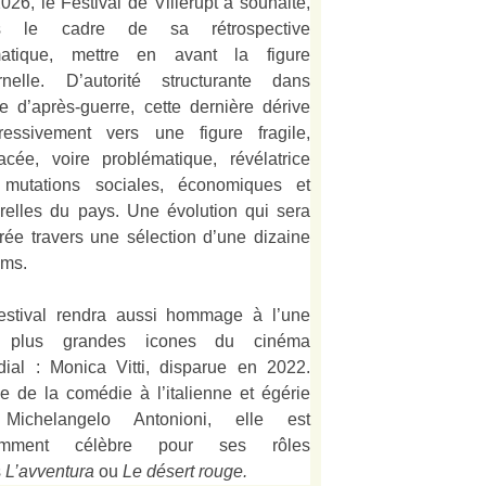
026, le Festival de Villerupt a souhaité,
s le cadre de sa rétrospective
matique, mettre en avant la figure
rnelle. D’autorité structurante dans
alie d’après-guerre, cette dernière dérive
ressivement vers une figure fragile,
acée, voire problématique, révélatrice
mutations sociales, économiques et
urelles du pays. Une évolution qui sera
strée travers une sélection d’une dizaine
lms.
estival rendra aussi hommage à l’une
 plus grandes icones du cinéma
ial : Monica Vitti, disparue en 2022.
e de la comédie à l’italienne et égérie
Michelangelo Antonioni, elle est
amment célèbre pour ses rôles
s
L’
avventura
ou
Le désert rouge
.