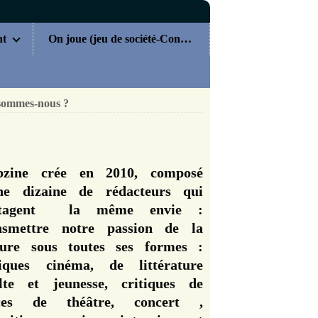
nt
On joue (jeu de société-Concours)
sommes-nous ?
zine crée en 2010, composé
ne dizaine de rédacteurs qui
rtagent la même envie :
nsmettre notre passion de la
ture sous toutes ses formes :
tiques cinéma, de littérature
lte et jeunesse, critiques de
èces de théâtre, concert ,