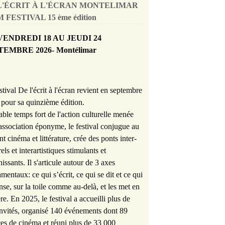
L'ÉCRIT À L'ÉCRAN MONTELIMAR
 FESTIVAL 15 ème édition
VENDREDI 18 AU JEUDI 24
TEMBRE 2026- Montélimar
stival De l'écrit à l'écran revient en septembre
pour sa quinzième édition.
able temps fort de l'action culturelle menée
'association éponyme, le festival conjugue au
nt cinéma et littérature, crée des ponts inter-
rels et interartistiques stimulants et
hissants. Il s'articule autour de 3 axes
mentaux: ce qui s’écrit, ce qui se dit et ce qui
nse, sur la toile comme au-delà, et les met en
re. En 2025, le festival a accueilli plus de
nvités, organisé 140 événements dont 89
es de cinéma et réuni plus de 33 000