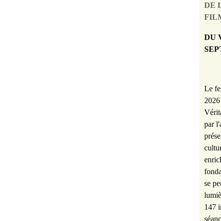
DE 
FILM
DU 
SEP
Le fe
2026 
Vérit
par l
prése
cultu
enric
fonda
se pe
lumiè
147 i
séanc