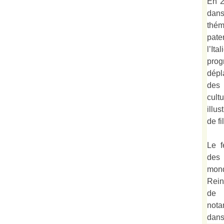
En 2
dan
thé
pate
l’It
prog
dépl
des 
cult
illu
de fi
Le f
des
mond
Rein
de 
not
dan