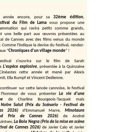
e année encore, pour sa
32ème édition
,
stival du Film de Lama
vous propose une
rammation qui ravira petits comme grands,
ant une belle part aux œuvres présentées au
val de Cannes avec des films venus du monde
r. Comme l'indique la devise du festival, rendez-
aux "
Chroniques d'un village monde
" !
estival s'ouvrira sur le film de Sarah
s
L'espèce explosive
, présentée à la Quinzaine
Cinéastes cette année et mené par Alexis
ti, Ella Rumpf et Vincent Dedienne.
continuer sur cette lancée cannoise, le festival
 l'honneur de vous présenter
La vie d'une
me
de
Charline Bourgeois-Tacquet
mais
Notre Salut (Prix du Scénario - Festival de
es 2026)
d'Emmanuel Marre,
Minotaure
and Prix de Cannes 2026)
de Andreï
uintsev,
La Bola Negra (Prix de la mise en scène
tival de Cannes 2026)
de Javier Calo et Javier