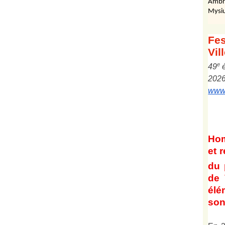
Ambr
Mysiu
Fes
Vil
e
4
9
202
www.
Ho
et
r
du 
de 
él
son 