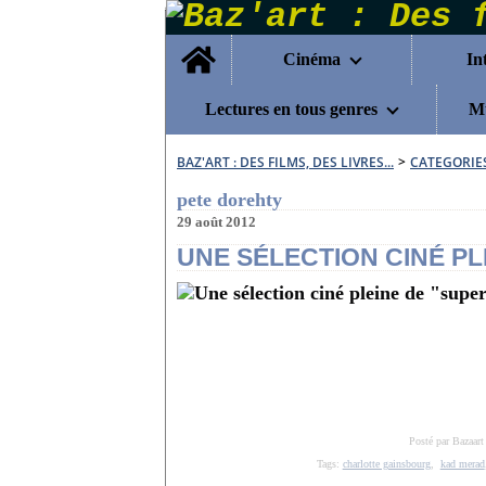
Home
Cinéma
In
Lectures en tous genres
Mu
BAZ'ART : DES FILMS, DES LIVRES...
>
CATEGORIE
pete dorehty
29 août 2012
UNE SÉLECTION CINÉ PL
Posté par Bazaart
Tags:
charlotte gainsbourg
,
kad merad