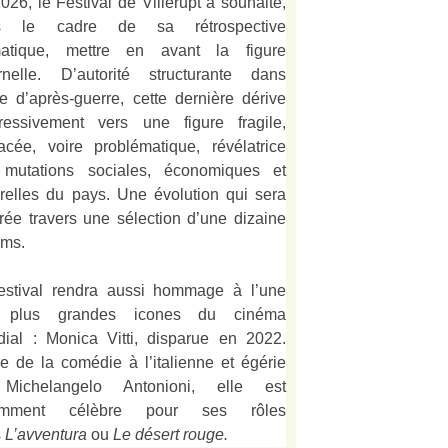
026, le Festival de Villerupt a souhaité,
s le cadre de sa rétrospective
matique, mettre en avant la figure
rnelle. D’autorité structurante dans
alie d’après-guerre, cette dernière dérive
ressivement vers une figure fragile,
acée, voire problématique, révélatrice
mutations sociales, économiques et
urelles du pays. Une évolution qui sera
strée travers une sélection d’une dizaine
lms.
estival rendra aussi hommage à l’une
 plus grandes icones du cinéma
ial : Monica Vitti, disparue en 2022.
e de la comédie à l’italienne et égérie
Michelangelo Antonioni, elle est
amment célèbre pour ses rôles
s
L’
avventura
ou
Le désert rouge
.