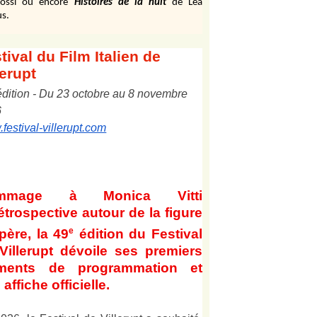
ossi ou encore
Histoires de la nuit
de Léa
s.
tival
du Film Italien de
lerupt
édition
-
Du
2
3
octobre au
8
novembre
6
festival-villerupt.com
mmage à Monica Vitti
étrospective autour de la figure
e
père, la 49
édition du Festival
Villerupt dévoile ses premiers
éments de programmation et
affiche officielle
.