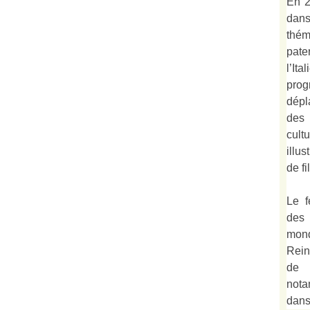
En 2
dan
thé
pate
l’It
prog
dépl
des 
cult
illu
de fi
Le f
des
mond
Rein
de 
not
dan