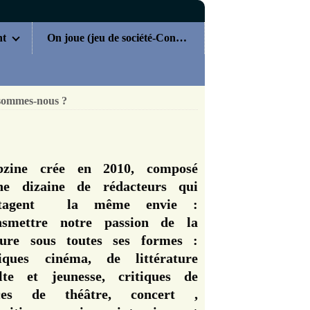
nt
On joue (jeu de société-Concours)
sommes-nous ?
zine crée en 2010, composé
ne dizaine de rédacteurs qui
rtagent la même envie :
nsmettre notre passion de la
ture sous toutes ses formes :
tiques cinéma, de littérature
lte et jeunesse, critiques de
èces de théâtre, concert ,