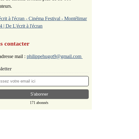
ateurs.
écrit à l'écran - Cinéma Festival - Montélimar
4 | De L'écrit à l'écran
s contacter
dresse mail :
philippehugot9@gmail.com
letter
171 abonnés