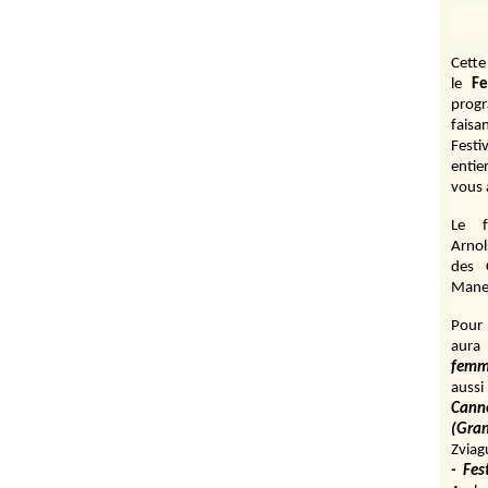
Cett
le
Fe
prog
fais
Festi
entie
vous 
Le f
Arnol
des 
Manen
Pour 
aura
fem
aussi
Cann
(Gr
Zviag
- Fes