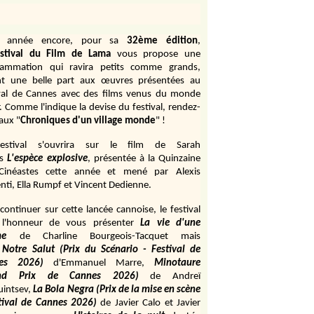
e année encore, pour sa
32ème édition
,
stival du Film de Lama
vous propose une
rammation qui ravira petits comme grands,
ant une belle part aux œuvres présentées au
val de Cannes avec des films venus du monde
r. Comme l'indique la devise du festival, rendez-
aux "
Chroniques d'un village monde
" !
estival s'ouvrira sur le film de Sarah
s
L'espèce explosive
, présentée à la Quinzaine
Cinéastes cette année et mené par Alexis
ti, Ella Rumpf et Vincent Dedienne.
continuer sur cette lancée cannoise, le festival
 l'honneur de vous présenter
La vie d'une
me
de
Charline Bourgeois-Tacquet
mais
Notre Salut (Prix du Scénario - Festival de
es 2026)
d'Emmanuel Marre,
Minotaure
and Prix de Cannes 2026)
de Andreï
uintsev,
La Bola Negra (Prix de la mise en scène
tival de Cannes 2026)
de Javier Calo et Javier