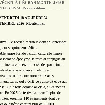
L'ÉCRIT À L'ÉCRAN MONTELIMAR
 FESTIVAL 15 ème édition
VENDREDI 18 AU JEUDI 24
TEMBRE 2026- Montélimar
stival De l'écrit à l'écran revient en septembre
pour sa quinzième édition.
able temps fort de l'action culturelle menée
'association éponyme, le festival conjugue au
nt cinéma et littérature, crée des ponts inter-
rels et interartistiques stimulants et
hissants. Il s'articule autour de 3 axes
mentaux: ce qui s’écrit, ce qui se dit et ce qui
nse, sur la toile comme au-delà, et les met en
re. En 2025, le festival a accueilli plus de
nvités, organisé 140 événements dont 89
es de cinéma et réuni plus de 33 000