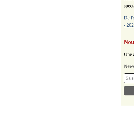
spect
De l'
- 202
Nou
Une a
News