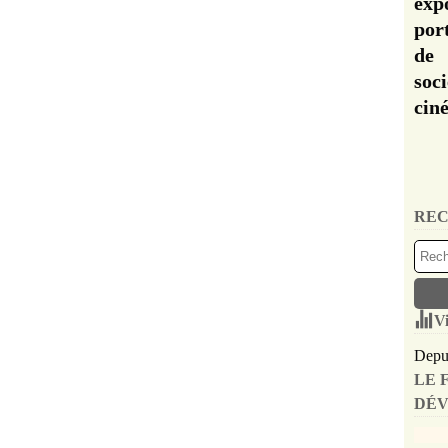
exp
por
de 
soc
cin
REC
Vi
Depui
LE 
DÉV