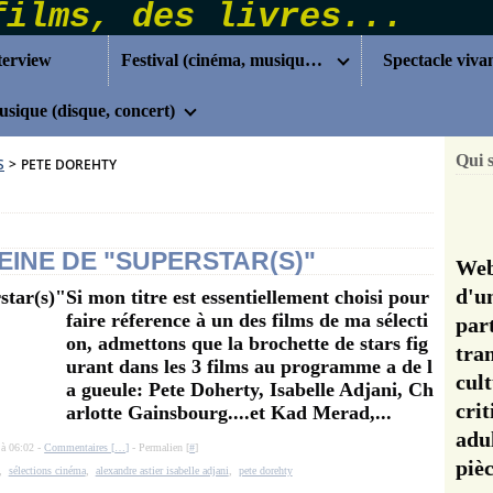
terview
Festival (cinéma, musique...)
Spectacle viva
sique (disque, concert)
Qui 
S
>
PETE DOREHTY
EINE DE "SUPERSTAR(S)"
Web
d'u
Si mon titre est essentiellement choisi pour
faire réference à un des films de ma sélecti
pa
on, admettons que la brochette de stars fig
tra
urant dans les 3 films au programme a de l
cul
a gueule: Pete Doherty, Isabelle Adjani, Ch
cri
arlotte Gainsbourg....et Kad Merad,...
adu
 à 06:02 -
Commentaires [
…
]
- Permalien [
#
]
pi
,
sélections cinéma
,
alexandre astier isabelle adjani
,
pete dorehty