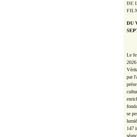
DE 
FILM
DU 
SEP
Le fe
2026 
Vérit
par l
prése
cultu
enric
fonda
se pe
lumiè
147 i
séanc