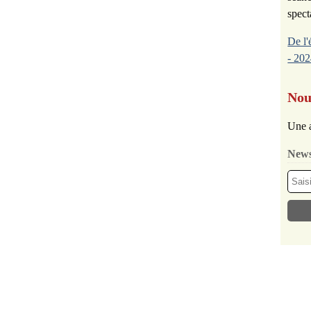
spect
De l'
- 202
Nou
Une a
News