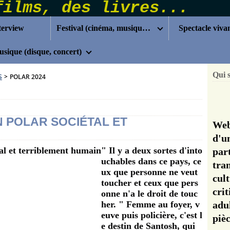
terview
Festival (cinéma, musique...)
Spectacle viva
sique (disque, concert)
Qui 
S
>
POLAR 2024
N POLAR SOCIÉTAL ET
Web
d'u
" Il y a deux sortes d'into
pa
uchables dans ce pays, ce
tra
ux que personne ne veut
cul
toucher et ceux que pers
cri
onne n'a le droit de touc
her. " Femme au foyer, v
adu
euve puis policière, c'est l
pi
e destin de Santosh, qui