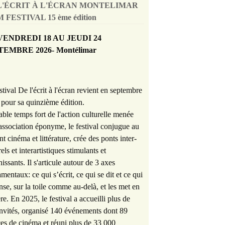
L'ÉCRIT À L'ÉCRAN MONTELIMAR
 FESTIVAL 15 ème édition
VENDREDI 18 AU JEUDI 24
TEMBRE 2026- Montélimar
stival De l'écrit à l'écran revient en septembre
pour sa quinzième édition.
able temps fort de l'action culturelle menée
'association éponyme, le festival conjugue au
nt cinéma et littérature, crée des ponts inter-
rels et interartistiques stimulants et
hissants. Il s'articule autour de 3 axes
mentaux: ce qui s’écrit, ce qui se dit et ce qui
nse, sur la toile comme au-delà, et les met en
re. En 2025, le festival a accueilli plus de
nvités, organisé 140 événements dont 89
es de cinéma et réuni plus de 33 000