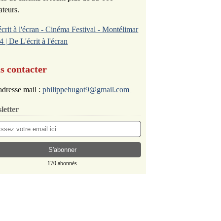
ateurs.
écrit à l'écran - Cinéma Festival - Montélimar
4 | De L'écrit à l'écran
s contacter
dresse mail :
philippehugot9@gmail.com
letter
170 abonnés