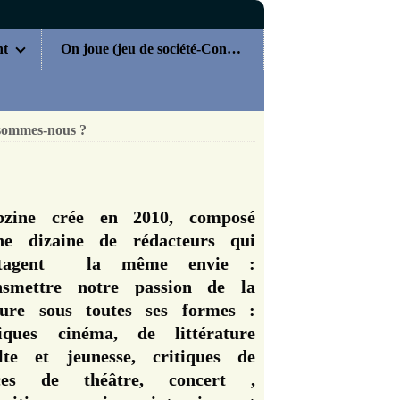
nt
On joue (jeu de société-Concours)
sommes-nous ?
zine crée en 2010, composé
ne dizaine de rédacteurs qui
rtagent la même envie :
nsmettre notre passion de la
ture sous toutes ses formes :
tiques cinéma, de littérature
lte et jeunesse, critiques de
èces de théâtre, concert ,