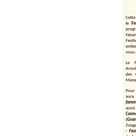
Cett
le
Fe
prog
fais
Festi
entie
vous 
Le f
Arnol
des 
Manen
Pour 
aura
fem
aussi
Cann
(Gr
Zviag
- Fes