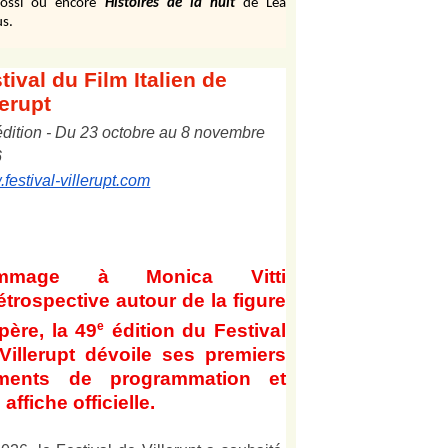
ossi ou encore
Histoires de la nuit
de Léa
s.
tival
du Film Italien de
lerupt
édition
-
Du
2
3
octobre au
8
novembre
6
festival-villerupt.com
mmage à Monica Vitti
étrospective autour de la figure
e
père, la 49
édition du Festival
Villerupt dévoile ses premiers
éments de programmation et
affiche officielle
.