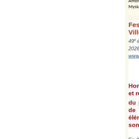
Ambr
Mysiu
Fes
Vil
e
4
9
202
www.
Ho
et
r
du 
de 
él
son 