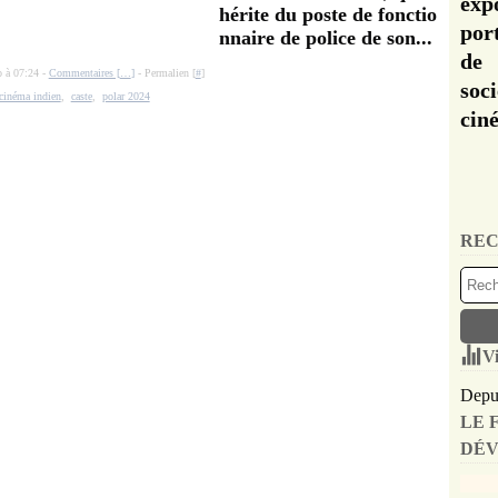
exp
hérite du poste de fonctio
por
nnaire de police de son...
de 
o à 07:24 -
Commentaires [
…
]
- Permalien [
#
]
soc
cinéma indien
,
caste
,
polar 2024
cin
REC
Vi
Depui
LE 
DÉV