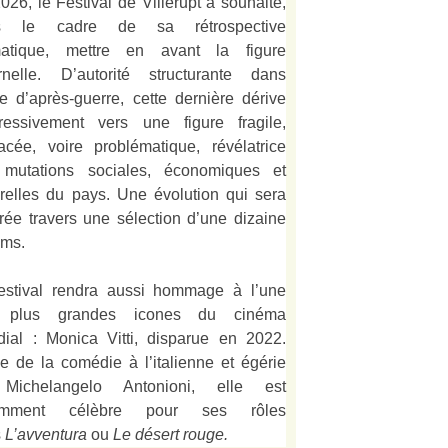
026, le Festival de Villerupt a souhaité,
s le cadre de sa rétrospective
matique, mettre en avant la figure
rnelle. D’autorité structurante dans
alie d’après-guerre, cette dernière dérive
ressivement vers une figure fragile,
acée, voire problématique, révélatrice
mutations sociales, économiques et
urelles du pays. Une évolution qui sera
strée travers une sélection d’une dizaine
lms.
estival rendra aussi hommage à l’une
 plus grandes icones du cinéma
ial : Monica Vitti, disparue en 2022.
e de la comédie à l’italienne et égérie
Michelangelo Antonioni, elle est
amment célèbre pour ses rôles
s
L’
avventura
ou
Le désert rouge
.