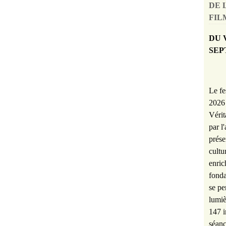
DE 
FILM
DU 
SEP
Le fe
2026 
Vérit
par l
prése
cultu
enric
fonda
se pe
lumiè
147 i
séanc