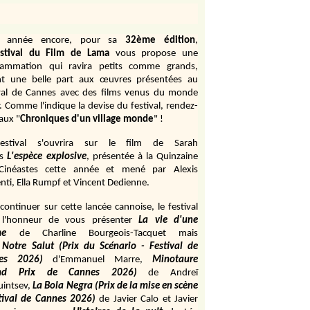
e année encore, pour sa
32ème édition
,
stival du Film de Lama
vous propose une
rammation qui ravira petits comme grands,
ant une belle part aux œuvres présentées au
val de Cannes avec des films venus du monde
r. Comme l'indique la devise du festival, rendez-
aux "
Chroniques d'un village monde
" !
estival s'ouvrira sur le film de Sarah
s
L'espèce explosive
, présentée à la Quinzaine
Cinéastes cette année et mené par Alexis
ti, Ella Rumpf et Vincent Dedienne.
continuer sur cette lancée cannoise, le festival
 l'honneur de vous présenter
La vie d'une
me
de
Charline Bourgeois-Tacquet
mais
Notre Salut (Prix du Scénario - Festival de
es 2026)
d'Emmanuel Marre,
Minotaure
and Prix de Cannes 2026)
de Andreï
uintsev,
La Bola Negra (Prix de la mise en scène
tival de Cannes 2026)
de Javier Calo et Javier