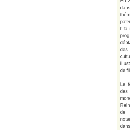
En 2
dan
thé
pate
l’It
prog
dépl
des 
cult
illu
de fi
Le f
des
mond
Rein
de 
not
dan