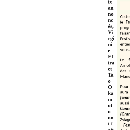
ix
an
no
Cett
nc
le
Fe
és,
prog
Vi
fais
rgi
Festi
ni
entie
e
vous 
Ef
Le f
ira
Arnol
et
des 
Ta
Manen
o
O
Pour 
ka
aura
fem
m
aussi
ot
Cann
o
(Gr
on
Zviag
t f
- Fes
ait