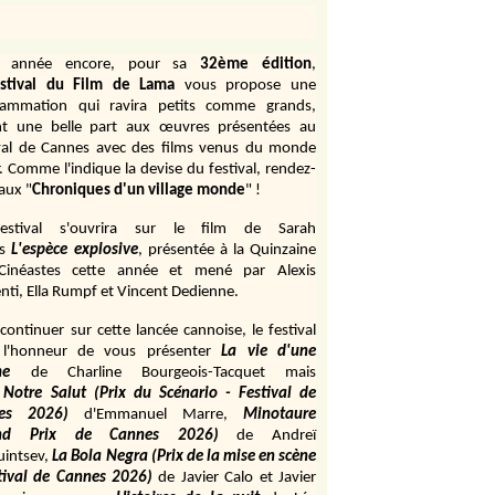
e année encore, pour sa
32ème édition
,
stival du Film de Lama
vous propose une
rammation qui ravira petits comme grands,
ant une belle part aux œuvres présentées au
val de Cannes avec des films venus du monde
r. Comme l'indique la devise du festival, rendez-
aux "
Chroniques d'un village monde
" !
estival s'ouvrira sur le film de Sarah
s
L'espèce explosive
, présentée à la Quinzaine
Cinéastes cette année et mené par Alexis
ti, Ella Rumpf et Vincent Dedienne.
continuer sur cette lancée cannoise, le festival
 l'honneur de vous présenter
La vie d'une
me
de
Charline Bourgeois-Tacquet
mais
Notre Salut (Prix du Scénario - Festival de
es 2026)
d'Emmanuel Marre,
Minotaure
and Prix de Cannes 2026)
de Andreï
uintsev,
La Bola Negra (Prix de la mise en scène
tival de Cannes 2026)
de Javier Calo et Javier