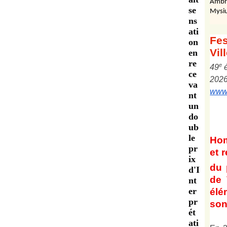
Ambr
se
Mysiu
ns
ati
Fes
on
Vil
en
re
e
4
9
ce
202
va
www.
nt
un
do
ub
le
Ho
pr
et
r
ix
du 
d'I
de 
nt
er
él
pr
son 
ét
ati