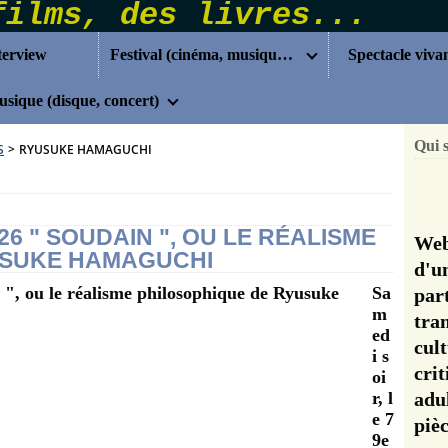
terview
Festival (cinéma, musique...)
Spectacle viva
sique (disque, concert)
Qui 
S
>
RYUSUKE HAMAGUCHI
26 " SOUDAIN ", OU LE RÉALISME
Web
USUKE HAMAGUCHI
d'u
Sa
pa
m
tra
ed
cul
i s
cri
oi
r, l
adu
e 7
pi
9e