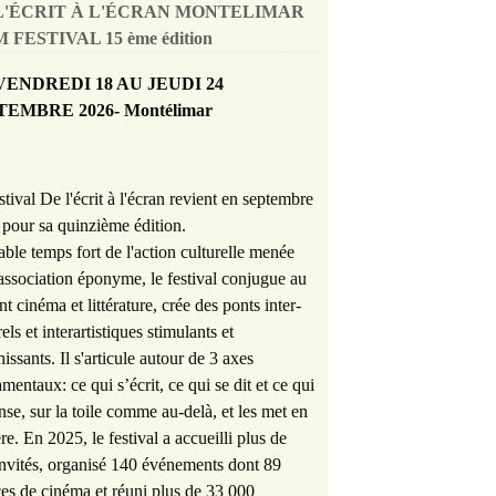
L'ÉCRIT À L'ÉCRAN MONTELIMAR
 FESTIVAL 15 ème édition
VENDREDI 18 AU JEUDI 24
TEMBRE 2026- Montélimar
stival De l'écrit à l'écran revient en septembre
pour sa quinzième édition.
able temps fort de l'action culturelle menée
'association éponyme, le festival conjugue au
nt cinéma et littérature, crée des ponts inter-
rels et interartistiques stimulants et
hissants. Il s'articule autour de 3 axes
mentaux: ce qui s’écrit, ce qui se dit et ce qui
nse, sur la toile comme au-delà, et les met en
re. En 2025, le festival a accueilli plus de
nvités, organisé 140 événements dont 89
es de cinéma et réuni plus de 33 000