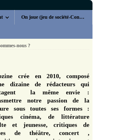
nt
On joue (jeu de société-Concours)
sommes-nous ?
zine crée en 2010, composé
ne dizaine de rédacteurs qui
rtagent la même envie :
nsmettre notre passion de la
ture sous toutes ses formes :
tiques cinéma, de littérature
lte et jeunesse, critiques de
èces de théâtre, concert ,