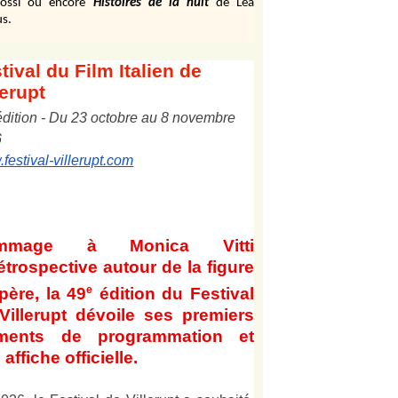
ossi ou encore
Histoires de la nuit
de Léa
s.
tival
du Film Italien de
lerupt
édition
-
Du
2
3
octobre au
8
novembre
6
festival-villerupt.com
mmage à Monica Vitti
étrospective autour de la figure
e
père, la 49
édition du Festival
Villerupt dévoile ses premiers
éments de programmation et
affiche officielle
.