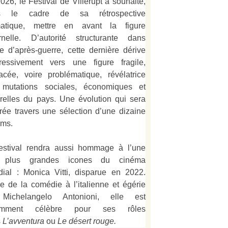
026, le Festival de Villerupt a souhaité,
s le cadre de sa rétrospective
matique, mettre en avant la figure
rnelle. D’autorité structurante dans
alie d’après-guerre, cette dernière dérive
ressivement vers une figure fragile,
acée, voire problématique, révélatrice
mutations sociales, économiques et
urelles du pays. Une évolution qui sera
strée travers une sélection d’une dizaine
lms.
estival rendra aussi hommage à l’une
 plus grandes icones du cinéma
ial : Monica Vitti, disparue en 2022.
e de la comédie à l’italienne et égérie
Michelangelo Antonioni, elle est
amment célèbre pour ses rôles
s
L’
avventura
ou
Le désert rouge
.