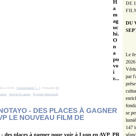
H
DE 
a
FILM
m
ag
DU 
uc
SEP
hi.
O
n
a
Le fe
pu
2026 
vo
Vérit
i
par l
r...
prése
ille à 10:08 -
Commentaires [
…
]
- Permalien [
#
]
cultu
tation
,
festival de cannes
,
Ryusuke Hamaguchi
enric
fonda
NOTAYO - DES PLACES À GAGNER
se pe
VP LE NOUVEAU FILM DE
lumiè
147 i
PR
séanc