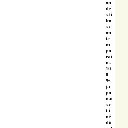
on
de
s fi
lm
s c
on
te
m
po
rai
ns
10
0
%
ja
po
nai
s e
t i
né
dit