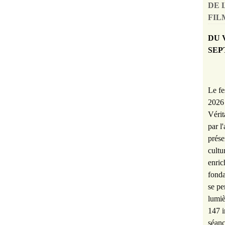
DE 
FILM
DU 
SEP
Le fe
2026 
Vérit
par l
prése
cultu
enric
fonda
se pe
lumiè
147 i
séanc