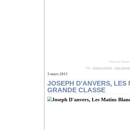
Posté par Bazaart
Tags:
chanson engagée
,
scène françai
3 mars 2015
JOSEPH D'ANVERS, LES 
GRANDE CLASSE