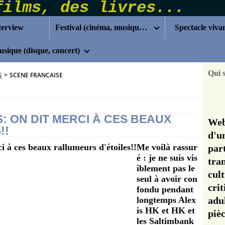
terview
Festival (cinéma, musique...)
Spectacle viva
sique (disque, concert)
Qui 
S
>
SCENE FRANCAISE
: ON DIT MERCI À CES BEAUX
Web
!!
d'u
Me voilà rassur
pa
é : je ne suis vis
tra
iblement pas le
cul
seul à avoir con
cri
fondu pendant
longtemps Alex
adu
is HK et HK et
pi
les Saltimbank