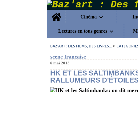
Home
Cinéma
In
Lectures en tous genres
Mu
BAZ'ART : DES FILMS, DES LIVRES...
>
CATEGORIE
scene francaise
6 mai 2015
HK ET LES SALTIMBANKS
RALLUMEURS D'ÉTOILES