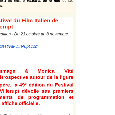
ossi ou encore
Histoires de la nuit
de Léa
s.
tival
du Film Italien de
lerupt
édition
-
Du
2
3
octobre au
8
novembre
6
festival-villerupt.com
mmage à Monica Vitti
étrospective autour de la figure
e
père, la 49
édition du Festival
Villerupt dévoile ses premiers
éments de programmation et
affiche officielle
.