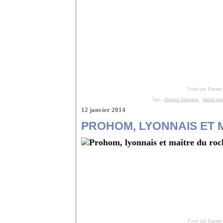
Posté par Bazaart
Tags:
chanson française
,
daniel dar
12 janvier 2014
PROHOM, LYONNAIS ET 
Posté par Bazaart