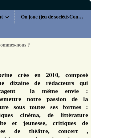
nt
On joue (jeu de société-Concours)
sommes-nous ?
zine crée en 2010, composé
ne dizaine de rédacteurs qui
rtagent la même envie :
nsmettre notre passion de la
ture sous toutes ses formes :
tiques cinéma, de littérature
lte et jeunesse, critiques de
èces de théâtre, concert ,