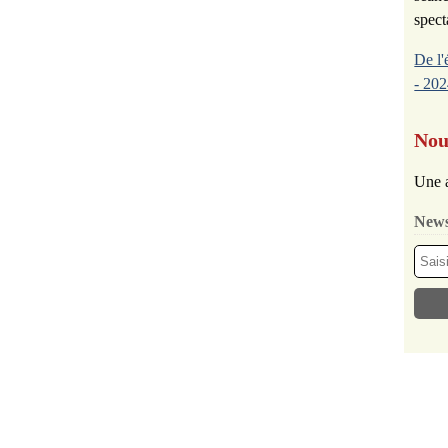
spect
De l'
- 202
Nou
Une a
News