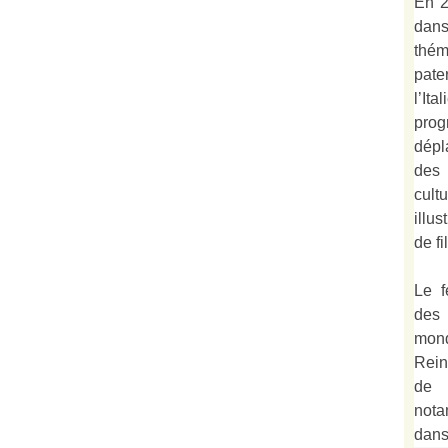
En 2
dan
thé
pate
l’It
prog
dépl
des 
cult
illu
de fi
Le f
des
mond
Rein
de 
not
dan