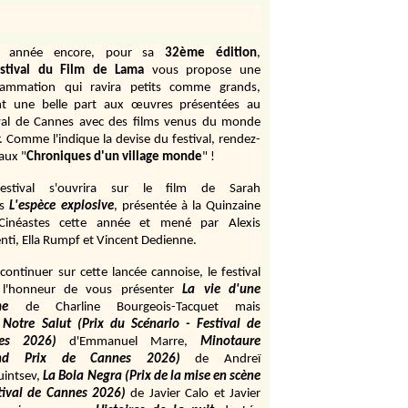
e année encore, pour sa
32ème édition
,
stival du Film de Lama
vous propose une
rammation qui ravira petits comme grands,
ant une belle part aux œuvres présentées au
val de Cannes avec des films venus du monde
r. Comme l'indique la devise du festival, rendez-
aux "
Chroniques d'un village monde
" !
estival s'ouvrira sur le film de Sarah
s
L'espèce explosive
, présentée à la Quinzaine
Cinéastes cette année et mené par Alexis
ti, Ella Rumpf et Vincent Dedienne.
continuer sur cette lancée cannoise, le festival
 l'honneur de vous présenter
La vie d'une
me
de
Charline Bourgeois-Tacquet
mais
Notre Salut (Prix du Scénario - Festival de
es 2026)
d'Emmanuel Marre,
Minotaure
and Prix de Cannes 2026)
de Andreï
uintsev,
La Bola Negra (Prix de la mise en scène
tival de Cannes 2026)
de Javier Calo et Javier