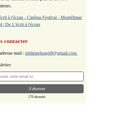
ateurs.
écrit à l'écran - Cinéma Festival - Montélimar
4 | De L'écrit à l'écran
s contacter
dresse mail :
philippehugot9@gmail.com
letter
170 abonnés