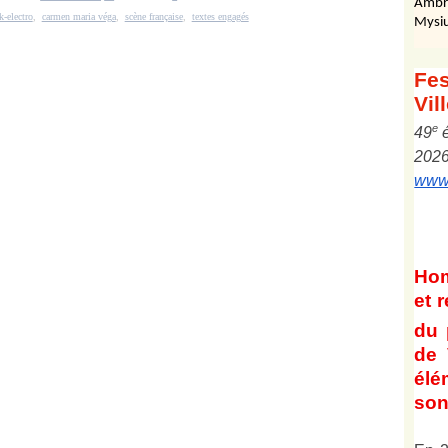
Ambr
k-electro
,
carmen maria véga
,
scène française
,
textes engagés
Mysiu
Fes
Vil
e
4
9
202
www.
Ho
et
r
du 
de 
él
son 