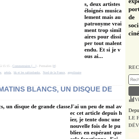
exp
s, deux artistes
por
éloignés musica
de 
lement mais au
patronyme vrai
soc
ment trop simil
cin
aires pour dissi
per tout malent
endu. Et si je v
ous ai...
 à 15:15 -
Commentaires [
…
]
- Permalien [
#
]
REC
se
,
zebda
,
hk et les saltimbanks
,
Nord de la France
,
appolinaire
MATINS BLANCS, UN DISQUE DE
Vi
J'ai un peu de mal av
Depui
ec cet article depuis h
LE 
ier, je tente donc une
DÉV
nouvelle fois de le pu
blier. en espérant que