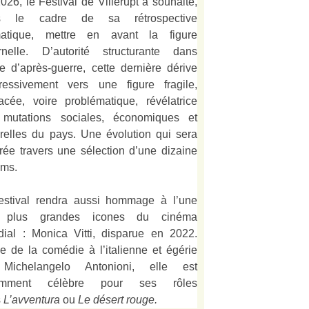
026, le Festival de Villerupt a souhaité,
s le cadre de sa rétrospective
matique, mettre en avant la figure
rnelle. D’autorité structurante dans
alie d’après-guerre, cette dernière dérive
ressivement vers une figure fragile,
acée, voire problématique, révélatrice
mutations sociales, économiques et
urelles du pays. Une évolution qui sera
strée travers une sélection d’une dizaine
lms.
estival rendra aussi hommage à l’une
 plus grandes icones du cinéma
ial : Monica Vitti, disparue en 2022.
e de la comédie à l’italienne et égérie
Michelangelo Antonioni, elle est
amment célèbre pour ses rôles
s
L’
avventura
ou
Le désert rouge
.