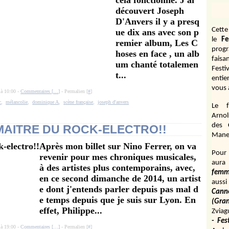
cela fonctionne. J'ai
découvert Joseph
D'Anvers il y a presq
Cett
ue dix ans avec son p
le
Fe
remier album, Les C
prog
hoses en face , un alb
fais
um chanté totalemen
Festi
t...
entie
vous 
 à 10:00 -
Commentaires [
…
]
- Permalien [
#
]
c
,
mélancolie
,
dominique A
,
scène française
,
joseph d'anvers
Le f
Arnol
des 
MAITRE DU ROCK-ELECTRO!!
Manen
Après mon billet sur Nino Ferrer, on va
Pour 
revenir pour mes chroniques musicales,
aura
à des artistes plus contemporains, avec,
fem
en ce second dimanche de 2014, un artist
aussi
e dont j'entends parler depuis pas mal d
Cann
e temps depuis que je suis sur Lyon. En
(Gr
effet, Philippe...
Zviag
- Fes
 à 19:00 -
Commentaires [
…
]
- Permalien [
#
]