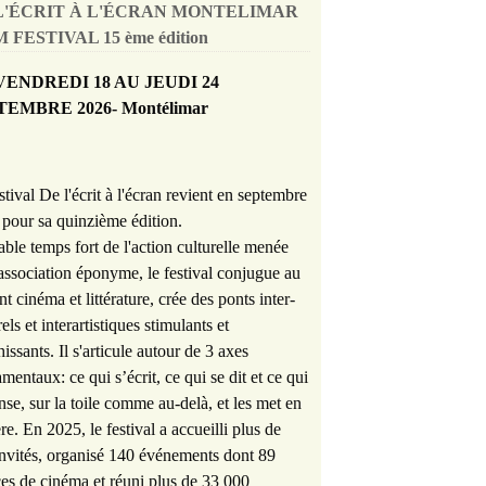
L'ÉCRIT À L'ÉCRAN MONTELIMAR
 FESTIVAL 15 ème édition
VENDREDI 18 AU JEUDI 24
TEMBRE 2026- Montélimar
stival De l'écrit à l'écran revient en septembre
pour sa quinzième édition.
able temps fort de l'action culturelle menée
'association éponyme, le festival conjugue au
nt cinéma et littérature, crée des ponts inter-
rels et interartistiques stimulants et
hissants. Il s'articule autour de 3 axes
mentaux: ce qui s’écrit, ce qui se dit et ce qui
nse, sur la toile comme au-delà, et les met en
re. En 2025, le festival a accueilli plus de
nvités, organisé 140 événements dont 89
es de cinéma et réuni plus de 33 000