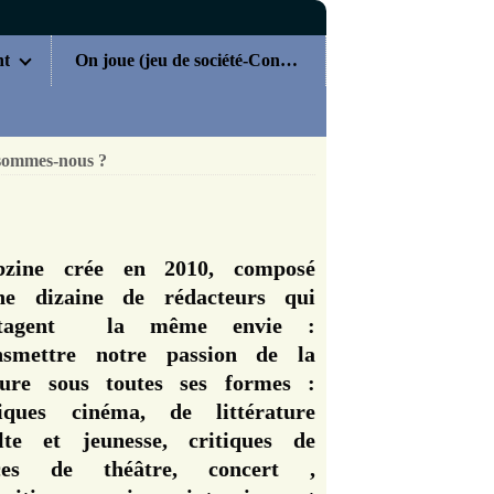
nt
On joue (jeu de société-Concours)
sommes-nous ?
zine crée en 2010, composé
ne dizaine de rédacteurs qui
rtagent la même envie :
nsmettre notre passion de la
ture sous toutes ses formes :
tiques cinéma, de littérature
lte et jeunesse, critiques de
èces de théâtre, concert ,