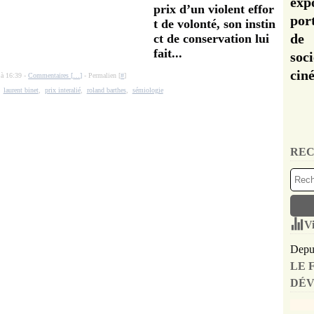
exp
prix d’un violent effor
por
t de volonté, son instin
de 
ct de conservation lui
fait...
soc
cin
 à 16:39 -
Commentaires [
…
]
- Permalien [
#
]
,
laurent binet
,
prix interalié
,
roland barthes
,
sémiologie
REC
Vi
Depui
LE 
DÉV