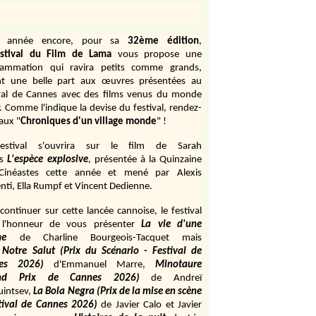
e année encore, pour sa
32ème édition
,
stival du Film de Lama
vous propose une
rammation qui ravira petits comme grands,
ant une belle part aux œuvres présentées au
val de Cannes avec des films venus du monde
r. Comme l'indique la devise du festival, rendez-
aux "
Chroniques d'un village monde
" !
estival s'ouvrira sur le film de Sarah
s
L'espèce explosive
, présentée à la Quinzaine
Cinéastes cette année et mené par Alexis
ti, Ella Rumpf et Vincent Dedienne.
continuer sur cette lancée cannoise, le festival
 l'honneur de vous présenter
La vie d'une
me
de
Charline Bourgeois-Tacquet
mais
Notre Salut (Prix du Scénario - Festival de
es 2026)
d'Emmanuel Marre,
Minotaure
and Prix de Cannes 2026)
de Andreï
uintsev,
La Bola Negra (Prix de la mise en scène
tival de Cannes 2026)
de Javier Calo et Javier