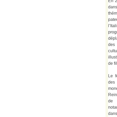
En 2
dan
thé
pate
l’It
prog
dépl
des 
cult
illu
de fi
Le f
des
mond
Rein
de 
not
dan