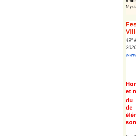
Ambr
Mysiu
Fes
Vil
e
4
9
202
www.
Ho
et
r
du 
de 
él
son 