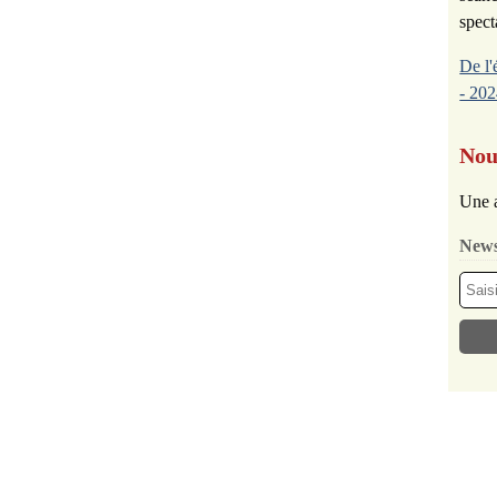
spect
De l'
- 202
Nou
Une a
News