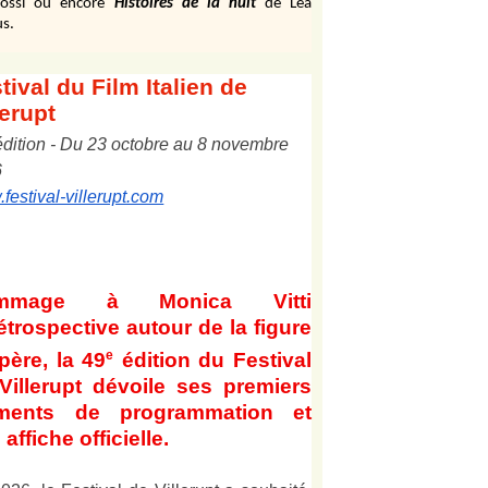
ossi ou encore
Histoires de la nuit
de Léa
s.
tival
du Film Italien de
lerupt
édition
-
Du
2
3
octobre au
8
novembre
6
festival-villerupt.com
mmage à Monica Vitti
étrospective autour de la figure
e
père, la 49
édition du Festival
Villerupt dévoile ses premiers
éments de programmation et
affiche officielle
.