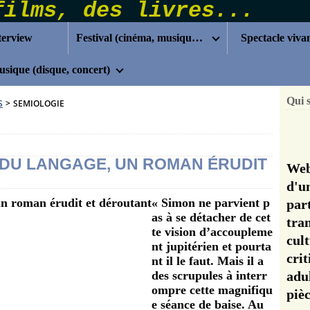
terview
Festival (cinéma, musique...)
Spectacle viva
sique (disque, concert)
Qui 
S
>
SEMIOLOGIE
 DU LANGAGE, UN ROMAN ÉRUDIT
Web
d'u
« Simon ne parvient p
pa
as à se détacher de cet
tra
te vision d’accoupleme
cul
nt jupitérien et pourta
cri
nt il le faut. Mais il a
des scrupules à interr
adu
ompre cette magnifiqu
pi
e séance de baise. Au