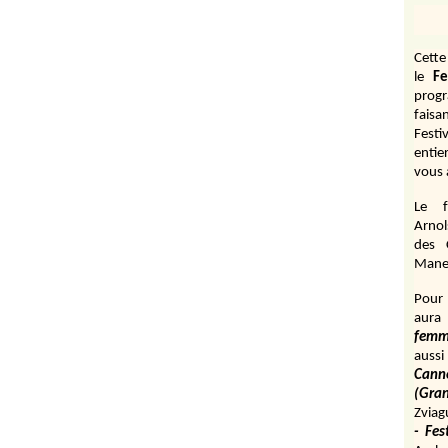
Cett
le
Fe
prog
fais
Festi
entie
vous 
Le f
Arnol
des 
Manen
Pour 
aura
fem
aussi
Cann
(Gr
Zviag
- Fes