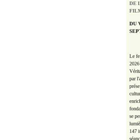
DE 
FILM
DU 
SEP
Le fe
2026 
Vérit
par l
prése
cultu
enric
fonda
se pe
lumiè
147 i
séanc