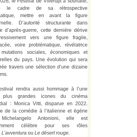
026, le Festival de Villerupt a souhaité,
s le cadre de sa rétrospective
matique, mettre en avant la figure
rnelle. D’autorité structurante dans
alie d’après-guerre, cette dernière dérive
ressivement vers une figure fragile,
acée, voire problématique, révélatrice
mutations sociales, économiques et
urelles du pays. Une évolution qui sera
strée travers une sélection d’une dizaine
lms.
estival rendra aussi hommage à l’une
 plus grandes icones du cinéma
ial : Monica Vitti, disparue en 2022.
e de la comédie à l’italienne et égérie
Michelangelo Antonioni, elle est
amment célèbre pour ses rôles
s
L’
avventura
ou
Le désert rouge
.