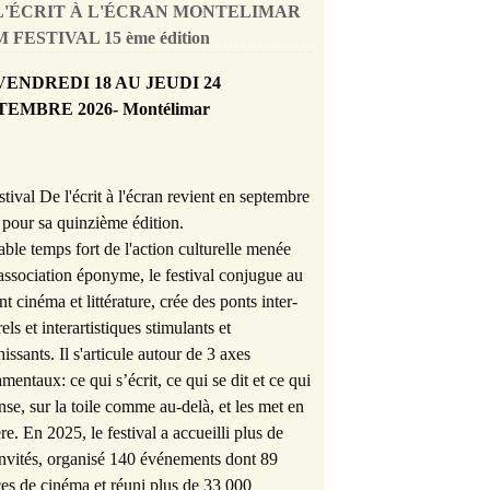
L'ÉCRIT À L'ÉCRAN MONTELIMAR
 FESTIVAL 15 ème édition
VENDREDI 18 AU JEUDI 24
TEMBRE 2026- Montélimar
stival De l'écrit à l'écran revient en septembre
pour sa quinzième édition.
able temps fort de l'action culturelle menée
'association éponyme, le festival conjugue au
nt cinéma et littérature, crée des ponts inter-
rels et interartistiques stimulants et
hissants. Il s'articule autour de 3 axes
mentaux: ce qui s’écrit, ce qui se dit et ce qui
nse, sur la toile comme au-delà, et les met en
re. En 2025, le festival a accueilli plus de
nvités, organisé 140 événements dont 89
es de cinéma et réuni plus de 33 000