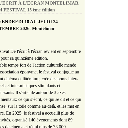
L'ÉCRIT À L'ÉCRAN MONTELIMAR
 FESTIVAL 15 ème édition
VENDREDI 18 AU JEUDI 24
TEMBRE 2026- Montélimar
stival De l'écrit à l'écran revient en septembre
pour sa quinzième édition.
able temps fort de l'action culturelle menée
'association éponyme, le festival conjugue au
nt cinéma et littérature, crée des ponts inter-
rels et interartistiques stimulants et
hissants. Il s'articule autour de 3 axes
mentaux: ce qui s’écrit, ce qui se dit et ce qui
nse, sur la toile comme au-delà, et les met en
re. En 2025, le festival a accueilli plus de
nvités, organisé 140 événements dont 89
es de cinéma et réuni plus de 33 000