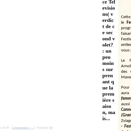
ce Tel
evisio
ns( v
Cett
erdic
le
Fe
t de c
prog
e sec
fais
ond v
Festi
olet?
entie
: un
vous 
peu
Le f
moin
Arnol
s sur
des 
pren
Manen
ant q
ue la
Pour 
prem
aura
fem
ière s
aussi
aiso
Cann
n, ma
(Gr
is...
Zviag
- Fes
 à 06:00 -
Commentaires [
…
]
- Permalien [
#
]