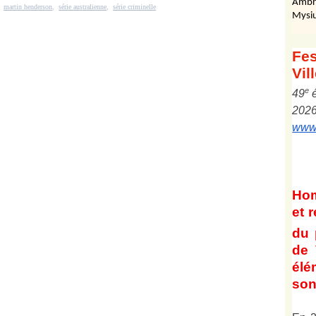
Ambr
,
martin henderson
,
série australienne
,
série criminelle
Mysiu
Fes
Vil
e
4
9
202
www.
Ho
et
r
du 
de 
él
son 