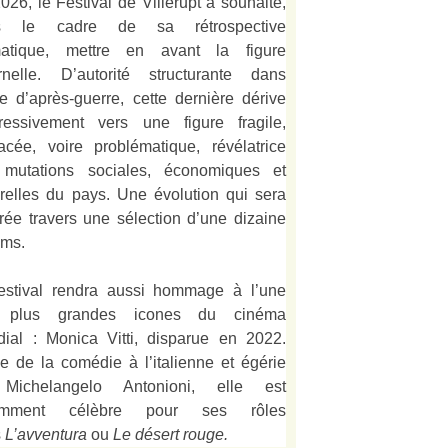
026, le Festival de Villerupt a souhaité,
s le cadre de sa rétrospective
matique, mettre en avant la figure
rnelle. D’autorité structurante dans
alie d’après-guerre, cette dernière dérive
ressivement vers une figure fragile,
acée, voire problématique, révélatrice
mutations sociales, économiques et
urelles du pays. Une évolution qui sera
strée travers une sélection d’une dizaine
lms.
estival rendra aussi hommage à l’une
 plus grandes icones du cinéma
ial : Monica Vitti, disparue en 2022.
e de la comédie à l’italienne et égérie
Michelangelo Antonioni, elle est
amment célèbre pour ses rôles
s
L’
avventura
ou
Le désert rouge
.