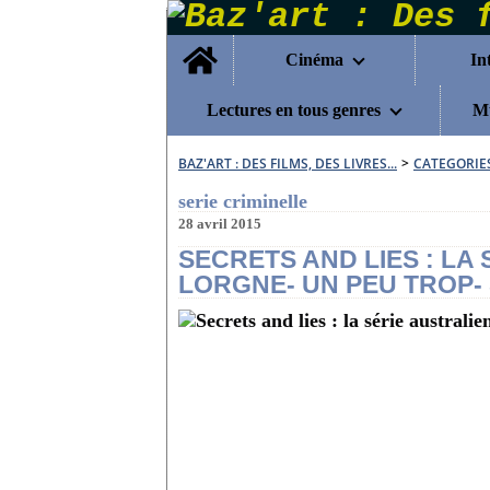
Home
Cinéma
In
Lectures en tous genres
Mu
BAZ'ART : DES FILMS, DES LIVRES...
>
CATEGORIE
serie criminelle
28 avril 2015
SECRETS AND LIES : LA
LORGNE- UN PEU TROP