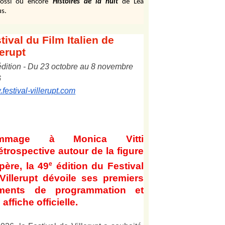
ossi ou encore
Histoires de la nuit
de Léa
s.
tival
du Film Italien de
lerupt
édition
-
Du
2
3
octobre au
8
novembre
6
festival-villerupt.com
mmage à Monica Vitti
étrospective autour de la figure
e
père, la 49
édition du Festival
Villerupt dévoile ses premiers
éments de programmation et
affiche officielle
.