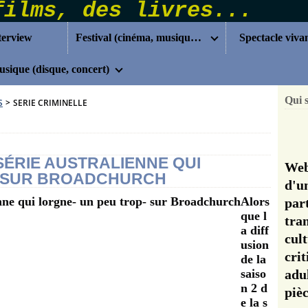
terview
Festival (cinéma, musique...)
Spectacle viva
sique (disque, concert)
Qui 
S
>
SERIE CRIMINELLE
 SÉRIE AUSTRALIENNE QUI
Web
- SUR BROADCHURCH
d'u
Alors
pa
que l
tra
a diff
cul
usion
cri
de la
saiso
adu
n 2 d
pi
e la s