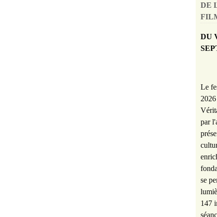
DE 
FILM
DU 
SEP
Le fe
2026 
Vérit
par l
prése
cultu
enric
fonda
se pe
lumiè
147 i
séanc