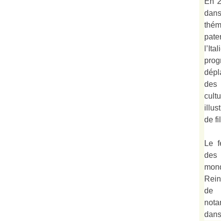
En 2
dan
thé
pate
l’It
prog
dépl
des 
cult
illu
de fi
Le f
des
mond
Rein
de 
not
dan