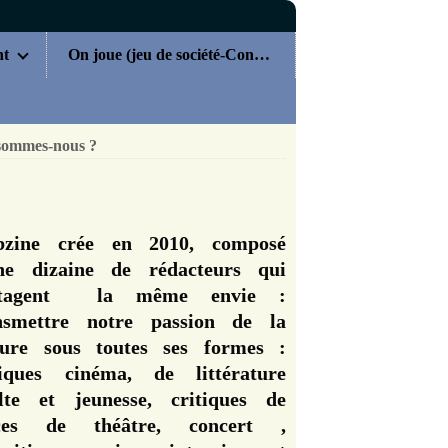
nt
On joue (jeu de société-Concours)
sommes-nous ?
zine crée en 2010, composé
ne dizaine de rédacteurs qui
rtagent la même envie :
nsmettre notre passion de la
ture sous toutes ses formes :
tiques cinéma, de littérature
lte et jeunesse, critiques de
èces de théâtre, concert ,