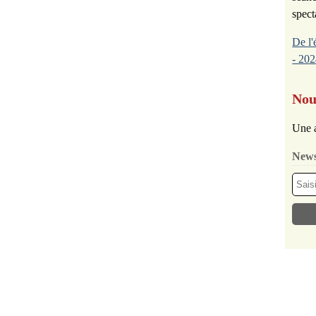
spect
De l'
- 202
Nou
Une a
News