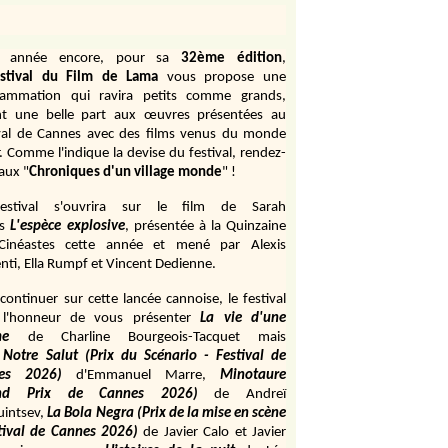
e année encore, pour sa
32ème édition
,
stival du Film de Lama
vous propose une
rammation qui ravira petits comme grands,
ant une belle part aux œuvres présentées au
val de Cannes avec des films venus du monde
r. Comme l'indique la devise du festival, rendez-
aux "
Chroniques d'un village monde
" !
estival s'ouvrira sur le film de Sarah
s
L'espèce explosive
, présentée à la Quinzaine
Cinéastes cette année et mené par Alexis
ti, Ella Rumpf et Vincent Dedienne.
continuer sur cette lancée cannoise, le festival
 l'honneur de vous présenter
La vie d'une
me
de
Charline Bourgeois-Tacquet
mais
Notre Salut (Prix du Scénario - Festival de
es 2026)
d'Emmanuel Marre,
Minotaure
and Prix de Cannes 2026)
de Andreï
uintsev,
La Bola Negra (Prix de la mise en scène
tival de Cannes 2026)
de Javier Calo et Javier