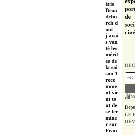
exp
érie
por
Broa
de 
dchu
rch d
soc
ont
cin
j'avai
s van
té les
mérit
es de
REC
la sai
son 1
réce
mme
nt vie
Vi
nt to
ut de
Depui
se ter
LE 
mine
DÉV
r sur
Fran