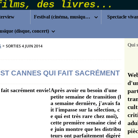
terview
Festival (cinéma, musique...)
Spectacle viva
sique (disque, concert)
Qui 
S
>
SORTIES 4 JUIN 2014
OST CANNES QUI FAIT SACRÉMENT
Web
d'u
Après avoir eu besoin d'une
pa
petite semaine de transition (l
tra
a semaine dernière, j'avais fa
cul
it l'impasse sur la sélection, c
cri
e qui est très rare chez moi),
cette première semaine ciné d
adu
e juin montre que les distribu
pi
teurs ont parfaitement digéré