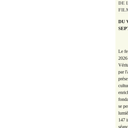
DE 
FILM
DU 
SEP
Le fe
2026 
Vérit
par l
prése
cultu
enric
fonda
se pe
lumiè
147 i
séanc