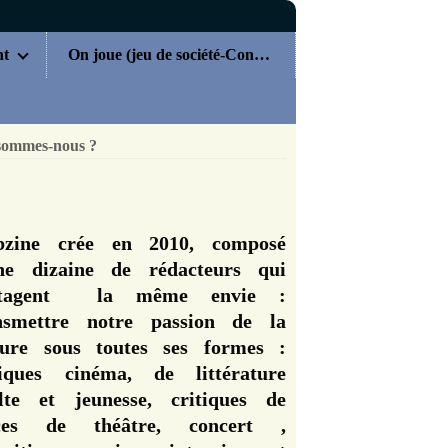
nt
On joue (jeu de société-Concours)
sommes-nous ?
zine crée en 2010, composé
ne dizaine de rédacteurs qui
rtagent la même envie :
nsmettre notre passion de la
ture sous toutes ses formes :
tiques cinéma, de littérature
lte et jeunesse, critiques de
èces de théâtre, concert ,