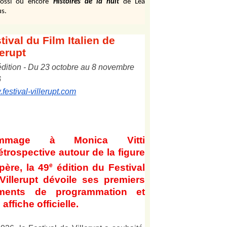
ossi ou encore
Histoires de la nuit
de Léa
s.
tival
du Film Italien de
lerupt
édition
-
Du
2
3
octobre au
8
novembre
6
festival-villerupt.com
mmage à Monica Vitti
étrospective autour de la figure
e
père, la 49
édition du Festival
Villerupt dévoile ses premiers
éments de programmation et
affiche officielle
.