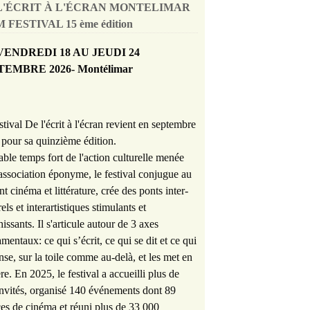
L'ÉCRIT À L'ÉCRAN MONTELIMAR
 FESTIVAL 15 ème édition
VENDREDI 18 AU JEUDI 24
TEMBRE 2026- Montélimar
stival De l'écrit à l'écran revient en septembre
pour sa quinzième édition.
able temps fort de l'action culturelle menée
'association éponyme, le festival conjugue au
nt cinéma et littérature, crée des ponts inter-
rels et interartistiques stimulants et
hissants. Il s'articule autour de 3 axes
mentaux: ce qui s’écrit, ce qui se dit et ce qui
nse, sur la toile comme au-delà, et les met en
re. En 2025, le festival a accueilli plus de
nvités, organisé 140 événements dont 89
es de cinéma et réuni plus de 33 000