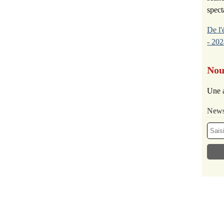
spect
De l'
- 202
Nou
Une a
News