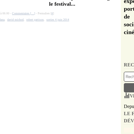
exp
le festival...
por
 à 06:00 -
Commentaires [
…
]
- Permalien [
#
]
de 
dana
,
david michod
,
robert pattison
,
sorties 4 juin 2014
soc
cin
REC
Vi
Depui
LE 
DÉV