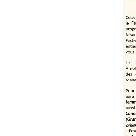
Cett
le
Fe
prog
fais
Festi
entie
vous 
Le f
Arnol
des 
Manen
Pour 
aura
fem
aussi
Cann
(Gr
Zviag
- Fes