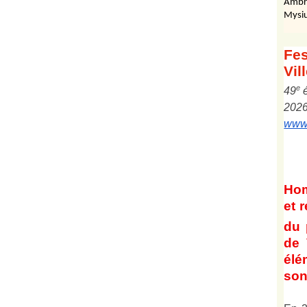
Ambr
Mysiu
Fes
Vil
e
4
9
202
www.
Ho
et
r
du 
de 
él
son 