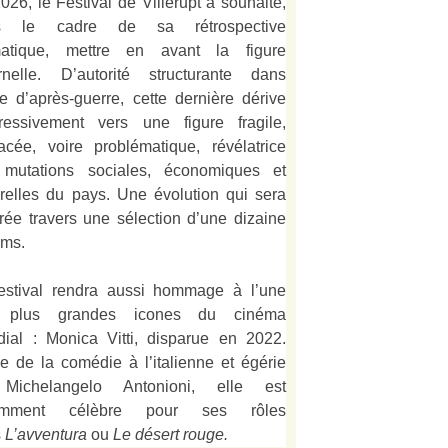
026, le Festival de Villerupt a souhaité,
s le cadre de sa rétrospective
matique, mettre en avant la figure
rnelle. D’autorité structurante dans
alie d’après-guerre, cette dernière dérive
ressivement vers une figure fragile,
acée, voire problématique, révélatrice
mutations sociales, économiques et
urelles du pays. Une évolution qui sera
strée travers une sélection d’une dizaine
lms.
estival rendra aussi hommage à l’une
 plus grandes icones du cinéma
ial : Monica Vitti, disparue en 2022.
e de la comédie à l’italienne et égérie
Michelangelo Antonioni, elle est
amment célèbre pour ses rôles
s
L’
avventura
ou
Le désert rouge
.