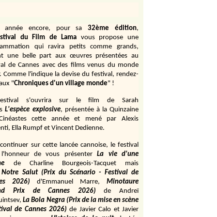
e année encore, pour sa
32ème édition
,
stival du Film de Lama
vous propose une
rammation qui ravira petits comme grands,
ant une belle part aux œuvres présentées au
val de Cannes avec des films venus du monde
r. Comme l'indique la devise du festival, rendez-
aux "
Chroniques d'un village monde
" !
estival s'ouvrira sur le film de Sarah
s
L'espèce explosive
, présentée à la Quinzaine
Cinéastes cette année et mené par Alexis
ti, Ella Rumpf et Vincent Dedienne.
continuer sur cette lancée cannoise, le festival
 l'honneur de vous présenter
La vie d'une
me
de
Charline Bourgeois-Tacquet
mais
Notre Salut (Prix du Scénario - Festival de
es 2026)
d'Emmanuel Marre,
Minotaure
and Prix de Cannes 2026)
de Andreï
uintsev,
La Bola Negra (Prix de la mise en scène
tival de Cannes 2026)
de Javier Calo et Javier