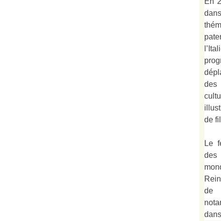
En 2
dan
thé
pate
l’It
prog
dépl
des 
cult
illu
de fi
Le f
des
mond
Rein
de 
not
dan