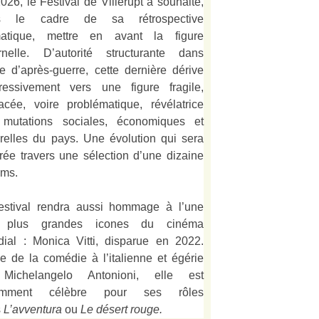
026, le Festival de Villerupt a souhaité,
s le cadre de sa rétrospective
matique, mettre en avant la figure
rnelle. D’autorité structurante dans
alie d’après-guerre, cette dernière dérive
ressivement vers une figure fragile,
acée, voire problématique, révélatrice
mutations sociales, économiques et
urelles du pays. Une évolution qui sera
strée travers une sélection d’une dizaine
lms.
estival rendra aussi hommage à l’une
 plus grandes icones du cinéma
ial : Monica Vitti, disparue en 2022.
e de la comédie à l’italienne et égérie
Michelangelo Antonioni, elle est
amment célèbre pour ses rôles
s
L’
avventura
ou
Le désert rouge
.