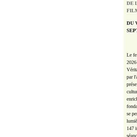
DE 
FILM
DU 
SEP
Le fe
2026 
Vérit
par l
prése
cultu
enric
fonda
se pe
lumiè
147 i
séanc