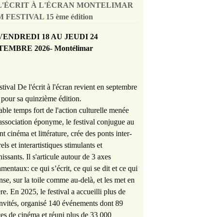
L'ÉCRIT À L'ÉCRAN MONTELIMAR
 FESTIVAL 15 ème édition
VENDREDI 18 AU JEUDI 24
TEMBRE 2026- Montélimar
stival De l'écrit à l'écran revient en septembre
pour sa quinzième édition.
able temps fort de l'action culturelle menée
'association éponyme, le festival conjugue au
nt cinéma et littérature, crée des ponts inter-
rels et interartistiques stimulants et
hissants. Il s'articule autour de 3 axes
mentaux: ce qui s’écrit, ce qui se dit et ce qui
nse, sur la toile comme au-delà, et les met en
re. En 2025, le festival a accueilli plus de
nvités, organisé 140 événements dont 89
es de cinéma et réuni plus de 33 000