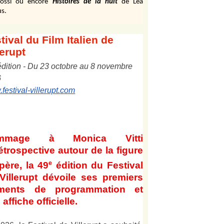
ossi ou encore
Histoires de la nuit
de Léa
s.
tival
du Film Italien de
lerupt
édition
-
Du
2
3
octobre au
8
novembre
6
festival-villerupt.com
mmage à Monica Vitti
étrospective autour de la figure
e
père, la 49
édition du Festival
Villerupt dévoile ses premiers
éments de programmation et
affiche officielle
.