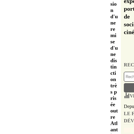
exp
sio
por
n
de 
d'u
ne
soc
re
cin
mi
se
d'u
ne
dis
REC
tin
cti
on
trè
s p
Vi
ris
ée
Depui
out
LE 
re
DÉV
Atl
ant