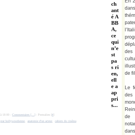
En 2
ch
dan
ant
thé
é A
pate
BB
A,
l’It
ce
prog
qui
dépl
n’e
des 
st
cult
pa
illu
s ri
de fi
en,
ell
e a
Le f
ap
des
pri
mond
s...
Rein
 à 18:00 -
Commentaires [
…
]
- Permalien [
#
]
de 
,
star hollywoodienne
,
anatomie d'un acteur
,
cahiers du cinéma
not
dan