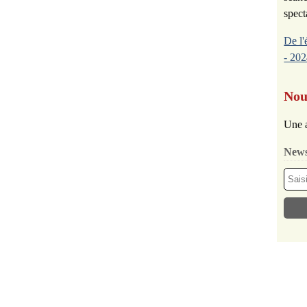
spect
De l'
- 202
Nou
Une a
News