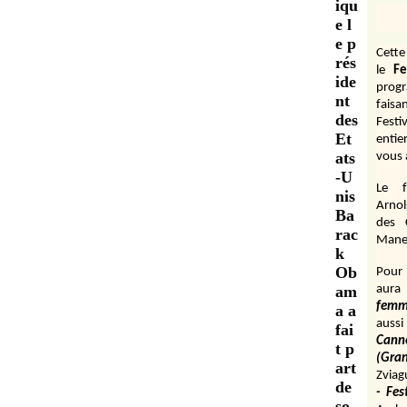
iqu
e l
e p
Cett
rés
le
Fe
ide
prog
nt
fais
des
Festi
Et
entie
ats
vous 
-U
Le f
nis
Arnol
Ba
des 
rac
Manen
k
Ob
Pour 
am
aura
fem
a a
aussi
fai
Cann
t p
(Gr
art
Zviag
de
- Fes
so