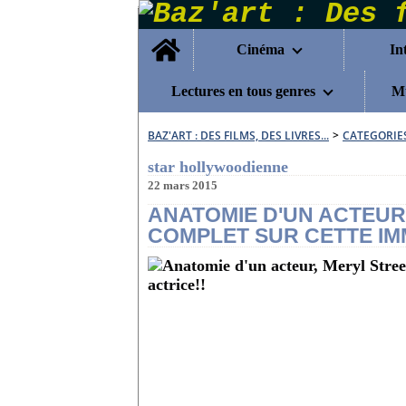
Home
Cinéma
In
Lectures en tous genres
Mu
BAZ'ART : DES FILMS, DES LIVRES...
>
CATEGORIE
star hollywoodienne
22 mars 2015
ANATOMIE D'UN ACTEUR
COMPLET SUR CETTE IM