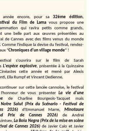
e année encore, pour sa
32ème édition
,
stival du Film de Lama
vous propose une
rammation qui ravira petits comme grands,
ant une belle part aux œuvres présentées au
val de Cannes avec des films venus du monde
r. Comme l'indique la devise du festival, rendez-
aux "
Chroniques d'un village monde
" !
estival s'ouvrira sur le film de Sarah
s
L'espèce explosive
, présentée à la Quinzaine
Cinéastes cette année et mené par Alexis
ti, Ella Rumpf et Vincent Dedienne.
continuer sur cette lancée cannoise, le festival
 l'honneur de vous présenter
La vie d'une
me
de
Charline Bourgeois-Tacquet
mais
Notre Salut (Prix du Scénario - Festival de
es 2026)
d'Emmanuel Marre,
Minotaure
and Prix de Cannes 2026)
de Andreï
uintsev,
La Bola Negra (Prix de la mise en scène
tival de Cannes 2026)
de Javier Calo et Javier