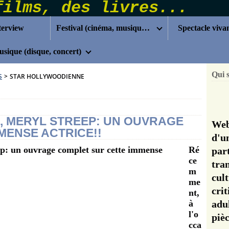
terview
Festival (cinéma, musique...)
Spectacle viva
sique (disque, concert)
Qui 
S
>
STAR HOLLYWOODIENNE
, MERYL STREEP: UN OUVRAGE
Web
MENSE ACTRICE!!
d'u
Ré
pa
ce
tra
m
cul
me
cri
nt,
à
adu
l'o
pi
cca