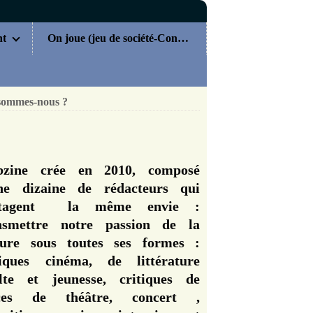
nt
On joue (jeu de société-Concours)
sommes-nous ?
zine crée en 2010, composé
ne dizaine de rédacteurs qui
rtagent la même envie :
nsmettre notre passion de la
ture sous toutes ses formes :
tiques cinéma, de littérature
lte et jeunesse, critiques de
èces de théâtre, concert ,