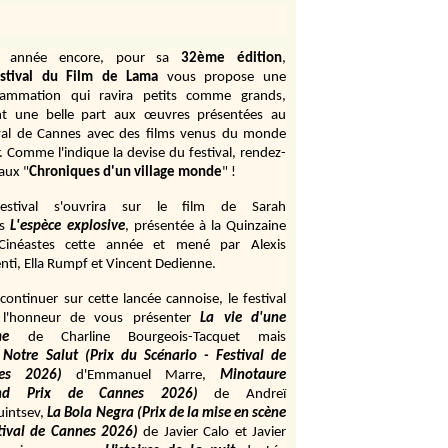
e année encore, pour sa
32ème édition
,
stival du Film de Lama
vous propose une
rammation qui ravira petits comme grands,
ant une belle part aux œuvres présentées au
val de Cannes avec des films venus du monde
r. Comme l'indique la devise du festival, rendez-
aux "
Chroniques d'un village monde
" !
estival s'ouvrira sur le film de Sarah
s
L'espèce explosive
, présentée à la Quinzaine
Cinéastes cette année et mené par Alexis
ti, Ella Rumpf et Vincent Dedienne.
continuer sur cette lancée cannoise, le festival
 l'honneur de vous présenter
La vie d'une
me
de
Charline Bourgeois-Tacquet
mais
Notre Salut (Prix du Scénario - Festival de
es 2026)
d'Emmanuel Marre,
Minotaure
and Prix de Cannes 2026)
de Andreï
uintsev,
La Bola Negra (Prix de la mise en scène
tival de Cannes 2026)
de Javier Calo et Javier