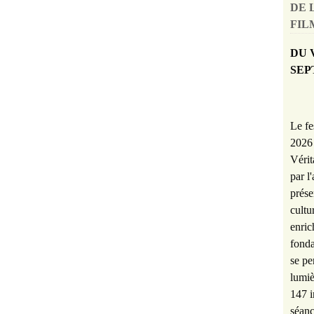
DE 
FILM
DU 
SEP
Le fe
2026 
Vérit
par l
prése
cultu
enric
fonda
se pe
lumiè
147 i
séanc