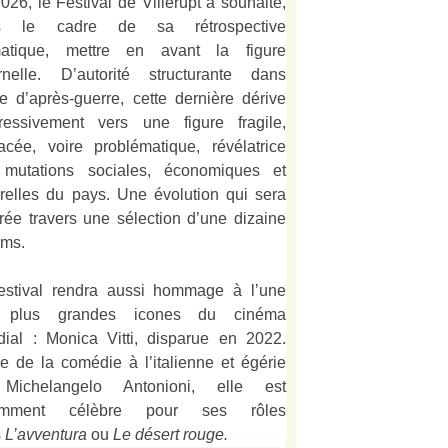
026, le Festival de Villerupt a souhaité,
s le cadre de sa rétrospective
matique, mettre en avant la figure
rnelle. D’autorité structurante dans
alie d’après-guerre, cette dernière dérive
ressivement vers une figure fragile,
acée, voire problématique, révélatrice
mutations sociales, économiques et
urelles du pays. Une évolution qui sera
strée travers une sélection d’une dizaine
lms.
estival rendra aussi hommage à l’une
 plus grandes icones du cinéma
ial : Monica Vitti, disparue en 2022.
e de la comédie à l’italienne et égérie
Michelangelo Antonioni, elle est
amment célèbre pour ses rôles
s
L’
avventura
ou
Le désert rouge
.