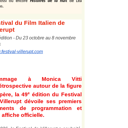
ossi ou encore
Histoires de la nuit
de Léa
s.
tival
du Film Italien de
lerupt
édition
-
Du
2
3
octobre au
8
novembre
6
festival-villerupt.com
mmage à Monica Vitti
étrospective autour de la figure
e
père, la 49
édition du Festival
Villerupt dévoile ses premiers
éments de programmation et
affiche officielle
.