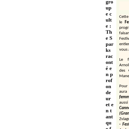
gro
up
e c
Cett
ult
le
Fe
e :
prog
Th
fais
e S
Festi
par
entie
ks
vous 
rac
Le f
ont
Arnol
é e
des 
n p
Manen
rof
on
Pour 
de
aura
fem
ur
aussi
et e
Cann
n t
(Gr
ant
Zviag
qu
- Fes
e f