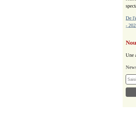
spect
De l'
- 202
Nou
Une a
News