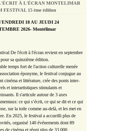
L'ÉCRIT À L'ÉCRAN MONTELIMAR
 FESTIVAL 15 ème édition
VENDREDI 18 AU JEUDI 24
TEMBRE 2026- Montélimar
stival De l'écrit à l'écran revient en septembre
pour sa quinzième édition.
able temps fort de l'action culturelle menée
'association éponyme, le festival conjugue au
nt cinéma et littérature, crée des ponts inter-
rels et interartistiques stimulants et
hissants. Il s'articule autour de 3 axes
mentaux: ce qui s’écrit, ce qui se dit et ce qui
nse, sur la toile comme au-delà, et les met en
re. En 2025, le festival a accueilli plus de
nvités, organisé 140 événements dont 89
es de cinéma et réuni plus de 33 000