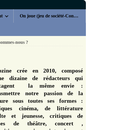
nt
On joue (jeu de société-Concours)
sommes-nous ?
zine crée en 2010, composé
ne dizaine de rédacteurs qui
rtagent la même envie :
nsmettre notre passion de la
ture sous toutes ses formes :
tiques cinéma, de littérature
lte et jeunesse, critiques de
èces de théâtre, concert ,