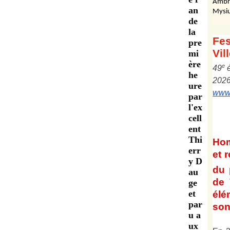
Ambr
an
Mysiu
de
la
Fes
pre
Vil
mi
ère
e
4
9
he
202
ure
www.
par
l'ex
cell
ent
Thi
Ho
err
et
r
y D
du 
au
de 
ge
et
él
par
son 
u a
ux