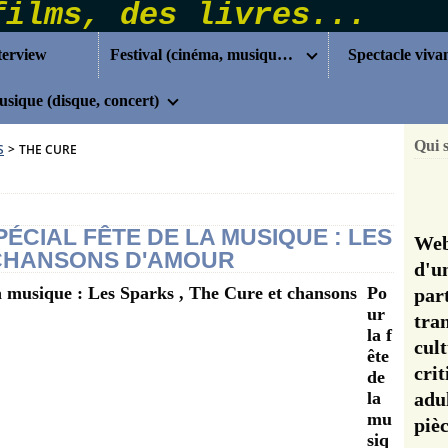
terview
Festival (cinéma, musique...)
Spectacle viva
sique (disque, concert)
Qui 
S
>
THE CURE
PÉCIAL FÊTE DE LA MUSIQUE : LES
Web
 CHANSONS D'AMOUR
d'u
Po
pa
ur
tra
la f
cul
ête
cri
de
la
adu
mu
pi
siq