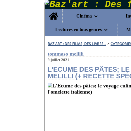
Home
Cinéma
In
Lectures en tous genres
Mu
BAZ'ART : DES FILMS, DES LIVRES...
>
CATEGORIE
tommaso melilli
9 juillet 2021
L'ECUME DES PÂTES; L
MELILLI (+ RECETTE SPÉ