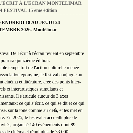
L'ÉCRIT À L'ÉCRAN MONTELIMAR
 FESTIVAL 15 ème édition
VENDREDI 18 AU JEUDI 24
TEMBRE 2026- Montélimar
stival De l'écrit à l'écran revient en septembre
pour sa quinzième édition.
able temps fort de l'action culturelle menée
'association éponyme, le festival conjugue au
nt cinéma et littérature, crée des ponts inter-
rels et interartistiques stimulants et
hissants. Il s'articule autour de 3 axes
mentaux: ce qui s’écrit, ce qui se dit et ce qui
nse, sur la toile comme au-delà, et les met en
re. En 2025, le festival a accueilli plus de
nvités, organisé 140 événements dont 89
es de cinéma et réuni plus de 33 000