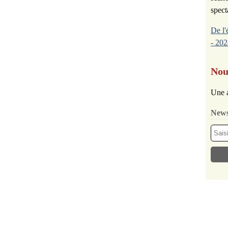
spect
De l'
- 202
Nou
Une a
News