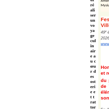
Ambr
ré
Mysiu
ali
ser
Fes
un
Vil
vo
ya
e
4
9
ge
202
cul
www.
in
air
e a
u c
œu
Ho
r d
et
r
es
du 
ost
de 
eri
e e
él
t t
son 
rat
tor