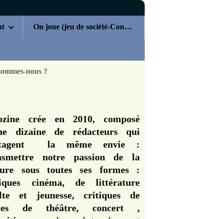
nt
On joue (jeu de société-Concours)
sommes-nous ?
zine crée en 2010, composé
ne dizaine de rédacteurs qui
rtagent la même envie :
nsmettre notre passion de la
ture sous toutes ses formes :
tiques cinéma, de littérature
lte et jeunesse, critiques de
èces de théâtre, concert ,