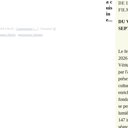
a c
DE 
uis
FILM
in
e...
DU 
SEP
ct69 à 06:00 -
Commentaires [
…
]
- Permalien [
#
]
maso Melilli
,
gastronomie italienne
Le fe
2026 
Vérit
par l
prése
cultu
enric
fonda
se pe
lumiè
147 i
séanc