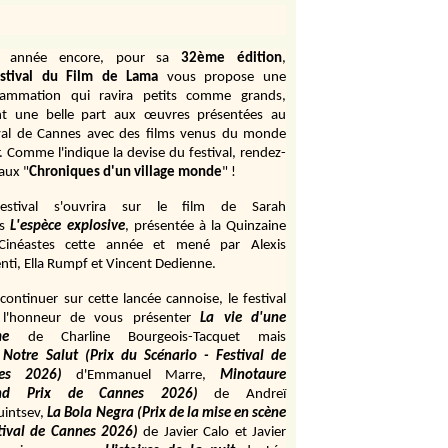
e année encore, pour sa
32ème édition
,
stival du Film de Lama
vous propose une
rammation qui ravira petits comme grands,
ant une belle part aux œuvres présentées au
val de Cannes avec des films venus du monde
r. Comme l'indique la devise du festival, rendez-
aux "
Chroniques d'un village monde
" !
estival s'ouvrira sur le film de Sarah
s
L'espèce explosive
, présentée à la Quinzaine
Cinéastes cette année et mené par Alexis
ti, Ella Rumpf et Vincent Dedienne.
continuer sur cette lancée cannoise, le festival
 l'honneur de vous présenter
La vie d'une
me
de
Charline Bourgeois-Tacquet
mais
Notre Salut (Prix du Scénario - Festival de
es 2026)
d'Emmanuel Marre,
Minotaure
and Prix de Cannes 2026)
de Andreï
uintsev,
La Bola Negra (Prix de la mise en scène
tival de Cannes 2026)
de Javier Calo et Javier