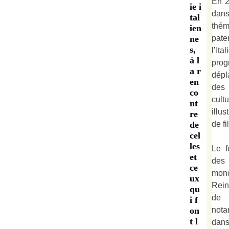
En 2
ie i
dan
tal
thé
ien
pate
ne
s,
l’It
à l
prog
a r
dépl
en
des 
co
cult
nt
illu
re
de fi
de
cel
les
Le f
et
des
ce
mond
ux
Rein
qu
de 
i f
not
on
t l
dan