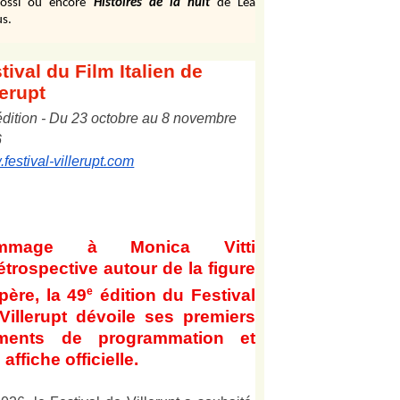
ossi ou encore
Histoires de la nuit
de Léa
s.
tival
du Film Italien de
lerupt
édition
-
Du
2
3
octobre au
8
novembre
6
festival-villerupt.com
mmage à Monica Vitti
étrospective autour de la figure
e
père, la 49
édition du Festival
Villerupt dévoile ses premiers
éments de programmation et
affiche officielle
.