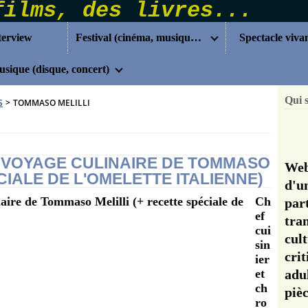
terview
Festival (cinéma, musique...)
Spectacle viva
sique (disque, concert)
Qui 
S
>
TOMMASO MELILLI
E VOYAGE CULINAIRE DE TOMMASO
Web
CIALE DE L'OMELETTE ITALIENNE)
d'u
Ch
pa
ef
tra
cui
cul
sin
cri
ier
et
adu
ch
pi
ro