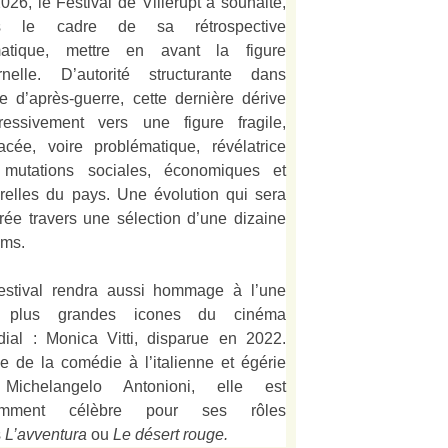
026, le Festival de Villerupt a souhaité,
s le cadre de sa rétrospective
matique, mettre en avant la figure
rnelle. D’autorité structurante dans
alie d’après-guerre, cette dernière dérive
ressivement vers une figure fragile,
acée, voire problématique, révélatrice
mutations sociales, économiques et
urelles du pays. Une évolution qui sera
strée travers une sélection d’une dizaine
lms.
estival rendra aussi hommage à l’une
 plus grandes icones du cinéma
ial : Monica Vitti, disparue en 2022.
e de la comédie à l’italienne et égérie
Michelangelo Antonioni, elle est
amment célèbre pour ses rôles
s
L’
avventura
ou
Le désert rouge
.