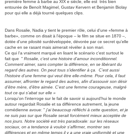
première femme à barbe au XIX e siècle, elle est très bien
entourée de Benoît Magimel, Gustav Kervern et Benjamin Biolay
pour qui elle a déjà tourné quelques clips.
Dans Rosalie, Nadia y tient le premier rôle, celui d'une «femme à
barbe», comme on disait à l'époque – le film se situe en 1870 –,
dotée d'une pilosité surdéveloppée, dévorée par ce secret qu'elle
cache en se rasant mais aimerait révéler à son mari.
Ce qui l'a vraiment marqué en lisant le scénario c'est surtout le
fait que "
Rosalie, c'est une histoire d'amour inconditionnel.
Comment aimer, sans compter la différence, en se libérant du
regard des autres. On peut tous s'identifier à ça. C’est aussi
l’histoire d’une femme qui veut être elle-même. Pour cela, il faut
assumer, affronter le regard des autres, afin d’assouvir son désir
d’être mère, d’être aimée. C’est une femme courageuse, malgré
tout ce qui s’abat sur elle »
Lorsqu'on l'interroge sur le fait de savoir si aujourd'hui le monde
autour regardait Rosalie et sa différence autrement, la jeune
comédienne avoue: "
j'ai beaucoup réfléchi à cette question, et je
ne suis pas sur que Rosalie serait forcément mieux acceptée de
nos jours. Notre société est très paradoxale: sur les réseaux
sociaux, on a tendance à vouloir s'affirmer, montrer ses
différences et en même temps il y a une vraie uniformité et une