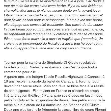
le miroir. Elle s'est assise directement et elle a joué. Car Nadia a
tout de suite fait corps avec cette barbe. Il y a eu une évidence
charnelle. Moi aussi, je n’ai eu aucun doute en la voyant jouer.
Elle a une énergie d’actrice très pure, un enthousiasme naturel
dont j’avais besoin pour le personnage. Même avec une barbe,
elle dégage une sensualité troublante. Son passé de danseuse
l’a faite beaucoup souffrir, son corps a été jugé en permanence,
ne répondant pas forcément aux critères de la danse classique.
Elle a cette force mais elle a aussi la fragilité que j’attendais. Je
crois que le personnage de Rosalie l’a aussi touché pour cela :
elle a dû apprendre à vivre avec ce corps en souffrance.
Tourner pour la caméra de Stéphanie DI Giusto revelait de
l'évidence pour Nadia Tereszkiewicz car c'est là que tout a
commencé pour elle .
A quatre ans, elle intègre l’école Rosella Hightower à Cannes ; à
18 ans l’école nationale du ballet du Canada, à Toronto, pour
devenir danseuse étoile. Mais son rêve se brise face à la réalité
de son exigence. Elle revient en France et s’inscrit en prépa
littéraire option théâtre, à Paris, paie ses études en faisant des
petits boulots et de la figuration de danse. Une petite annonce la
mène sur le plateau de La danseuse, de Stéphanie Di Giusto.
Deux ans plus tard, elle fréquente la classe libre du cours Florent