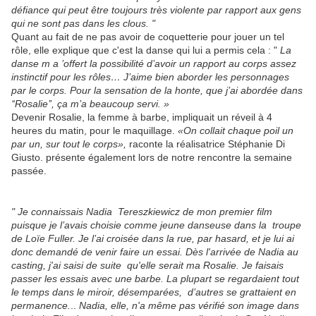
défiance qui peut être toujours très violente par rapport aux gens
qui ne sont pas dans les clous. "
Quant au fait de ne pas avoir de coquetterie pour jouer un tel
rôle, elle explique que c'est la danse qui lui a permis cela : "
La
danse m a ’offert la possibilité d’avoir un rapport au corps assez
instinctif pour les rôles… J’aime bien aborder les personnages
par le corps. Pour la sensation de la honte, que j’ai abordée dans
‘‘Rosalie’’, ça m’a beaucoup servi. »
Devenir Rosalie, la femme à barbe, impliquait un réveil à 4
heures du matin, pour le maquillage.
«On collait chaque poil un
par un, sur tout le corps»,
raconte la réalisatrice Stéphanie Di
Giusto. présente également lors de notre rencontre la semaine
passée.
" Je connaissais Nadia Tereszkiewicz de mon premier film
puisque je l’avais choisie comme jeune danseuse dans la troupe
de Loïe Fuller. Je l’ai croisée dans la rue, par hasard, et je lui ai
donc demandé de venir faire un essai. Dès l'arrivée de Nadia au
casting, j'ai saisi de suite qu'elle serait ma Rosalie. Je faisais
passer les essais avec une barbe. La plupart se regardaient tout
le temps dans le miroir, désemparées, d’autres se grattaient en
permanence.
..
Nadia, elle, n'a même pas vérifié son image dans