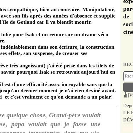
exp
por
lus sympathique, bien au contraire. Manipulateur,
avec son fils après des années d'absence et supplie
de 
 l'île de Gotland car il va bientôt mourir.
soc
cin
a folie pour Isak et un retour sur un drame vécu
re.
it indéniablement dans son écriture, la construction
ses effets, son suspense, de creuser ses
REC
ve très angoissant) j'ai été prise dans les filets de
t savoir pourquoi Isak se retrouvait aujourd'hui en
il est d'une efficacité assez incroyable sans que la
et jusqu'au dernier moment je n'ai rien deviné avant.
V
ard et c'est vraiment ce qu'on demande à un polar!
Depui
LE 
se quelque chose, Grand-père voulait
DÉV
se, papa voulait que je fasse une