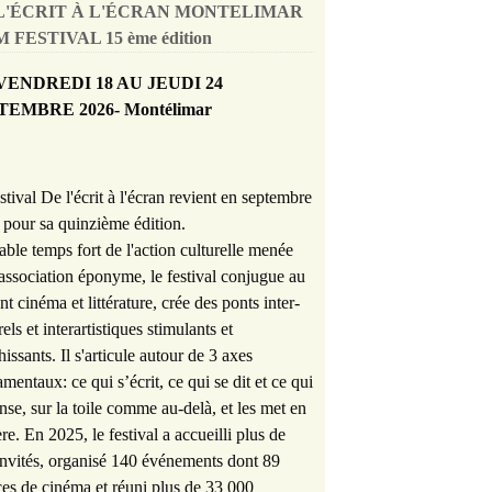
L'ÉCRIT À L'ÉCRAN MONTELIMAR
 FESTIVAL 15 ème édition
VENDREDI 18 AU JEUDI 24
TEMBRE 2026- Montélimar
stival De l'écrit à l'écran revient en septembre
pour sa quinzième édition.
able temps fort de l'action culturelle menée
'association éponyme, le festival conjugue au
nt cinéma et littérature, crée des ponts inter-
rels et interartistiques stimulants et
hissants. Il s'articule autour de 3 axes
mentaux: ce qui s’écrit, ce qui se dit et ce qui
nse, sur la toile comme au-delà, et les met en
re. En 2025, le festival a accueilli plus de
nvités, organisé 140 événements dont 89
es de cinéma et réuni plus de 33 000