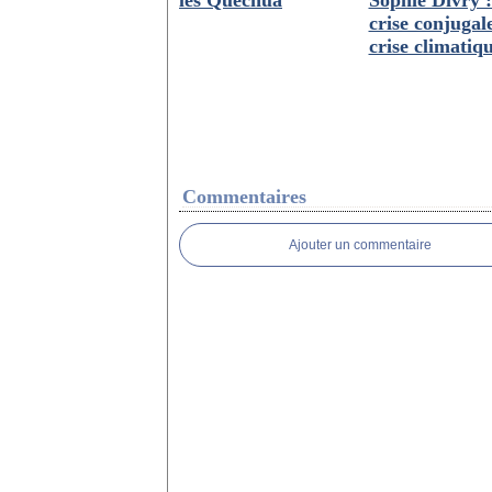
les Quechua
Sophie Divry :
crise conjugale
crise climatiq
Commentaires
Ajouter un commentaire