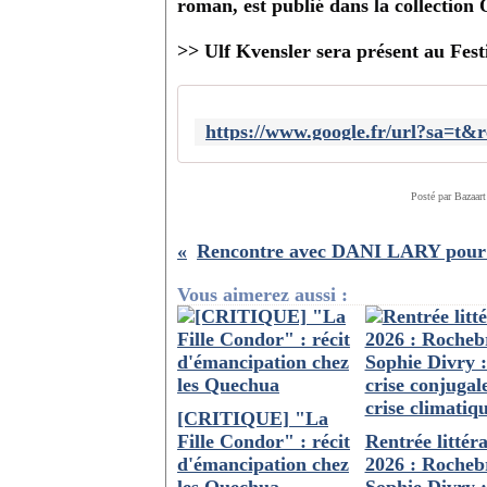
roman, est publié dans la collection 
>> Ulf Kvensler sera présent au Fest
Posté par Bazaart
Vous aimerez aussi :
[CRITIQUE] "La
Fille Condor" : récit
Rentrée littéra
d'émancipation chez
2026 : Rocheb