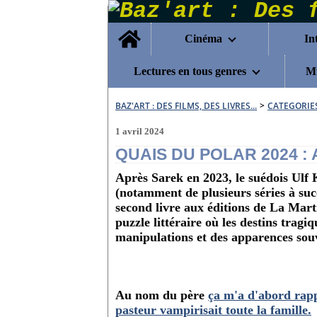
Home
Cinéma
In
Lectures en tous genres
Mu
BAZ'ART : DES FILMS, DES LIVRES...
>
CATEGORIE
1 avril 2024
QUAIS DU POLAR 2024 :
Après Sarek en 2023, le suédois Ulf K
(notamment de plusieurs séries à su
second livre aux éditions de La Ma
puzzle littéraire où les destins tragi
manipulations et des apparences sou
Au nom du père
ça m'a d'abord rappe
pasteur vampirisait toute la famille.