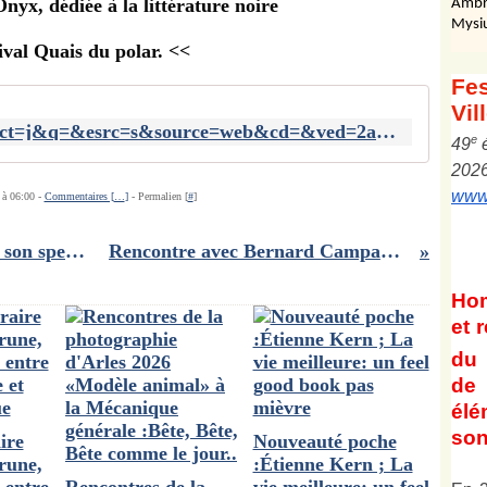
Onyx, dédiée à la littérature noire
Ambr
Mysi
ival Quais du polar. <<
Fes
Vil
https://www.google.fr/url?sa=t&rct=j&q=&esrc=s&source=web&cd=&ved=2ahUKEwiev9KV3p6FAxX_3AIHHWUlDkYQFnoECBAQAQ&url=https%3A%2F%2Fwww.quaisdupolar.com%2Fauteurs-autrices-2024%2F&usg=AOvVaw0w4Av7xEr8ONHCH_91LQ1u&opi=89978449
e
4
9
202
www.
 à 06:00 -
Commentaires [
…
]
- Permalien [
#
]
Rencontre avec DANI LARY pour son spectacle Magic Versaire à Lyon le 25 mai
Rencontre avec Bernard Campan pour le film Et plus si affinités
Ho
et
r
du 
de 
él
son
ire
Nouveauté poche
rune,
:Étienne Kern ; La