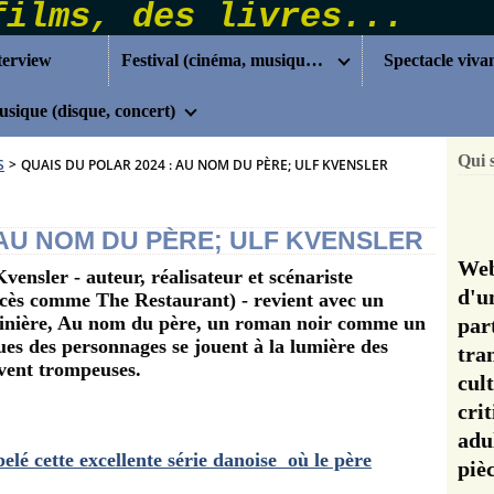
terview
Festival (cinéma, musique...)
Spectacle viva
sique (disque, concert)
Qui 
S
>
QUAIS DU POLAR 2024 : AU NOM DU PÈRE; ULF KVENSLER
 AU NOM DU PÈRE; ULF KVENSLER
Web
vensler - auteur, réalisateur et scénariste
d'u
ccès comme The Restaurant) - revient avec un
rtinière, Au nom du père, un roman noir comme un
pa
ques des personnages se jouent à la lumière des
tra
vent trompeuses.
cul
cri
adu
lé cette excellente série danoise où le père
pi