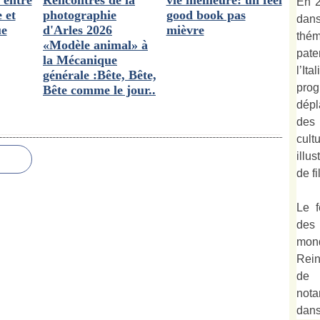
 entre
Rencontres de la
vie meilleure: un feel
En 2
 et
photographie
good book pas
dan
ue
d'Arles 2026
mièvre
thé
«Modèle animal» à
pate
la Mécanique
l’It
générale :Bête, Bête,
prog
Bête comme le jour..
dépl
des
cult
illu
de fi
Le f
des
mond
Rein
de 
not
dan