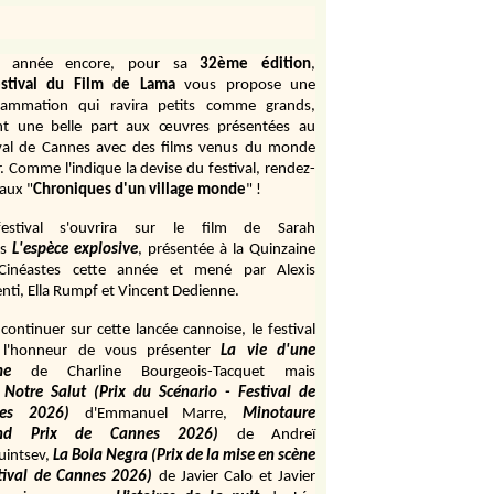
e année encore, pour sa
32ème édition
,
stival du Film de Lama
vous propose une
rammation qui ravira petits comme grands,
ant une belle part aux œuvres présentées au
ival de Cannes avec des films venus du monde
r. Comme l'indique la devise du festival, rendez-
aux "
Chroniques d'un village monde
" !
estival s'ouvrira sur le film de Sarah
s
L'espèce explosive
, présentée à la Quinzaine
Cinéastes cette année et mené par Alexis
ti, Ella Rumpf et Vincent Dedienne.
continuer sur cette lancée cannoise, le festival
 l'honneur de vous présenter
La vie d'une
me
de
Charline Bourgeois-Tacquet
mais
Notre Salut (Prix du Scénario - Festival de
es 2026)
d'Emmanuel Marre,
Minotaure
and Prix de Cannes 2026)
de Andreï
uintsev,
La Bola Negra (Prix de la mise en scène
tival de Cannes 2026)
de Javier Calo et Javier