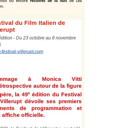
ossi ou encore
Histoires de la nuit
de Léa
us.
tival
du Film Italien de
lerupt
édition
-
Du
2
3
octobre au
8
novembre
6
festival-villerupt.com
mmage à Monica Vitti
étrospective autour de la figure
e
père, la 49
édition du Festival
Villerupt dévoile ses premiers
éments de programmation et
 affiche officielle
.