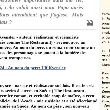
 personnes importantes dans ma vie,
i, cela valait aussi pour Papa après
Tous attendaient que j’agisse. Mais
Cett
le
Fe
lais ?
prog
fais
Fest
vensler - auteur, réalisateur et scénariste
entie
ccès comme The Restaurant) - revient avec un
vous 
rtinière, Au nom du père, un roman noir comme un
Le f
ques des personnages se jouent à la lumière des
Arnol
vent trompeuses.
des 
Manen
Pour 
aura
fem
 scé - nariste et réalisateur suédois. Il est le créa
aussi
eurs séries à succès en Suède ( The Restaurant ,
Cann
premier roman, et véritable coup de maître, a reçu
(Gr
icier de l’Acadé - mie suédoise et a été sélectionné
Zviag
’année en Suède. Au nom du père , son nouveau
- Fes