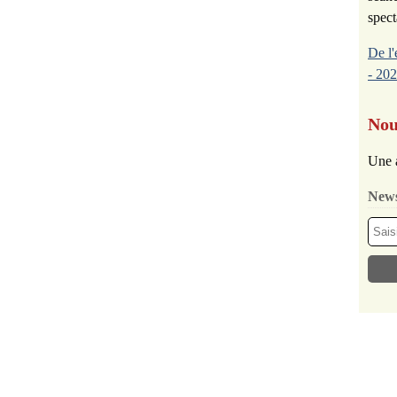
spect
De l'
- 202
Nou
Une 
News