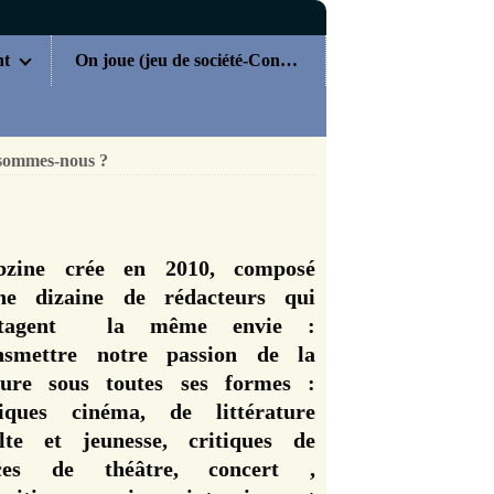
nt
On joue (jeu de société-Concours)
sommes-nous ?
zine crée en 2010, composé
ne dizaine de rédacteurs qui
rtagent la même envie :
nsmettre notre passion de la
ture sous toutes ses formes :
tiques cinéma, de littérature
lte et jeunesse, critiques de
èces de théâtre, concert ,