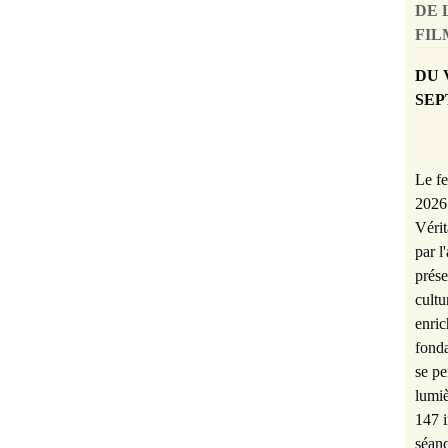
DE 
FILM
DU 
SEP
Le fe
2026 
Vérit
par l
prése
cultu
enric
fonda
se pe
lumiè
147 i
séanc