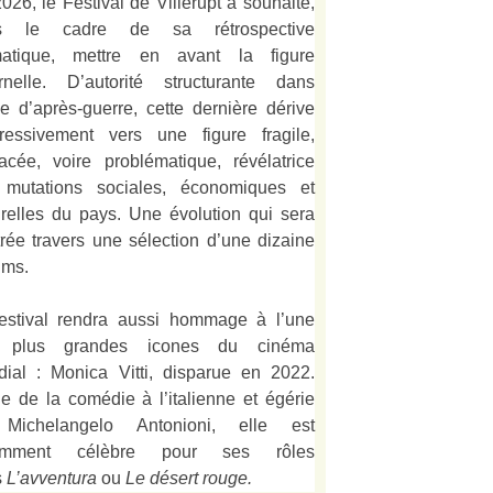
026, le Festival de Villerupt a souhaité,
s le cadre de sa rétrospective
matique, mettre en avant la figure
rnelle. D’autorité structurante dans
alie d’après-guerre, cette dernière dérive
ressivement vers une figure fragile,
acée, voire problématique, révélatrice
 mutations sociales, économiques et
urelles du pays. Une évolution qui sera
strée travers une sélection d’une dizaine
lms.
estival rendra aussi hommage à l’une
 plus grandes icones du cinéma
ial : Monica Vitti, disparue en 2022.
e de la comédie à l’italienne et égérie
Michelangelo Antonioni, elle est
amment célèbre pour ses rôles
s
L’
avventura
ou
Le désert rouge
.