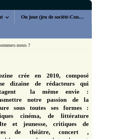
nt
On joue (jeu de société-Concours)
sommes-nous ?
zine crée en 2010, composé
ne dizaine de rédacteurs qui
rtagent la même envie :
nsmettre notre passion de la
ture sous toutes ses formes :
tiques cinéma, de littérature
lte et jeunesse, critiques de
èces de théâtre, concert ,