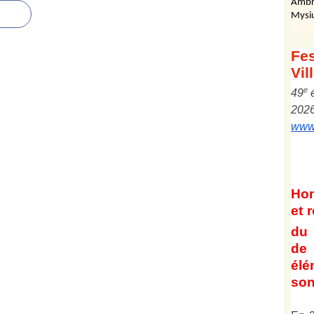
Ambr
Mysi
Fes
Vil
e
4
9
202
www.
Ho
et
r
du 
de 
él
son