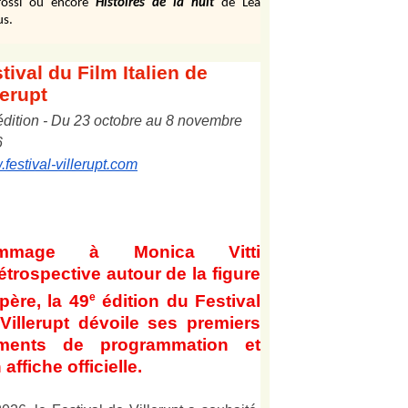
ossi ou encore
Histoires de la nuit
de Léa
us.
tival
du Film Italien de
lerupt
édition
-
Du
2
3
octobre au
8
novembre
6
festival-villerupt.com
mmage à Monica Vitti
étrospective autour de la figure
e
père, la 49
édition du Festival
Villerupt dévoile ses premiers
éments de programmation et
 affiche officielle
.