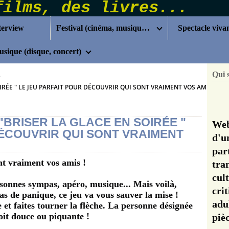
terview
Festival (cinéma, musique...)
Spectacle viva
sique (disque, concert)
Qui 
>
IRÉE " LE JEU PARFAIT POUR DÉCOUVRIR QUI SONT VRAIMENT VOS AMIS !
"BRISER LA GLACE EN SOIRÉE "
Web
DÉCOUVRIR QUI SONT VRAIMENT
d'u
pa
nt vraiment vos amis !
tra
cul
rsonnes sympas, apéro, musique... Mais voilà,
cri
as de panique, ce jeu va vous sauver la mise !
adu
e et faites tourner la flèche. La personne désignée
soit douce ou piquante !
pi