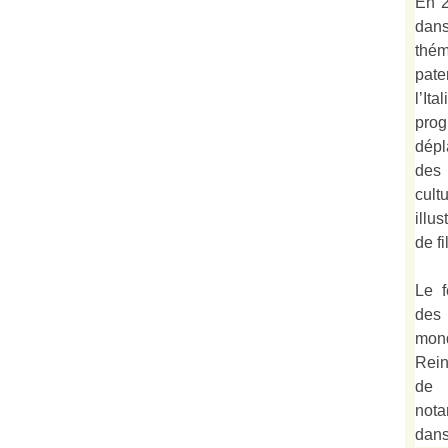
En 2
dan
thé
pate
l’It
prog
dépl
des
cult
illu
de fi
Le f
des
mond
Rein
de 
not
dan