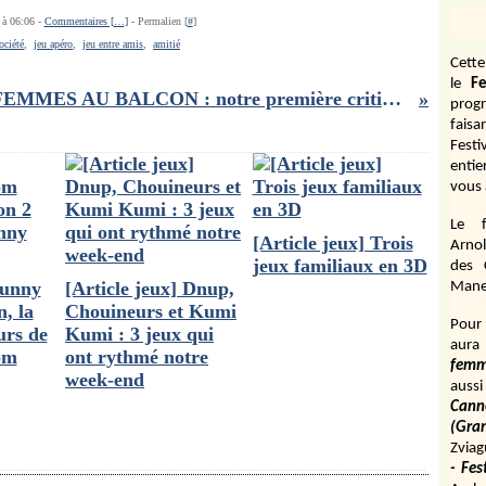
 à 06:06 -
Commentaires [
…
]
- Permalien [
#
]
ociété
,
jeu apéro
,
jeu entre amis
,
amitié
Cett
le
Fe
LES FEMMES AU BALCON : notre première critique- peu enthousiaste- du nouveau film de Noémie Merlant
prog
fais
Fest
entie
vous 
Le f
[Article jeux] Trois
Arnol
jeux familiaux en 3D
des 
Bunny
[Article jeux] Dnup,
Manen
, la
Chouineurs et Kumi
Pour 
urs de
Kumi : 3 jeux qui
aura
om
ont rythmé notre
fem
week-end
aussi
Cann
(Gr
Zviag
- Fes