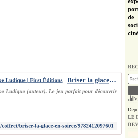
exp
por
de 
soc
cin
REC
Briser la glace en soirée | L'équipe Ludique | First Éditions
ipe Ludique (auteur). Le jeu parfait pour découvrir
V
Depui
LE 
DÉV
/coffret/briser-la-glace-en-soiree/9782412097601