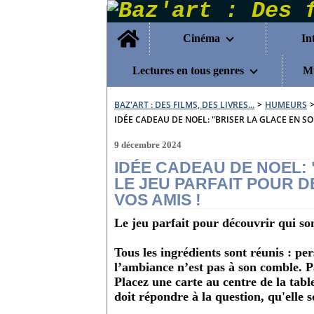
Home
Cinéma
In
Lectures en tous genres
Mu
BAZ'ART : DES FILMS, DES LIVRES...
>
HUMEURS
IDÉE CADEAU DE NOEL: "BRISER LA GLACE EN SO
9 décembre 2024
IDÉE CADEAU DE NOEL: 
LE JEU PARFAIT POUR 
VOS AMIS !
Le jeu parfait pour découvrir qui so
Tous les ingrédients sont réunis : pe
l’ambiance n’est pas à son comble. P
Placez une carte au centre de la tabl
doit répondre à la question, qu'elle 