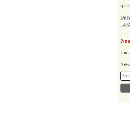
spect
De l'
- 202
Nou
Une 
News