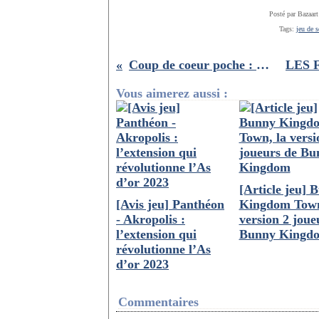
Posté par Bazaart
Tags:
jeu de s
Coup de coeur poche : Les survivants, Alex Schulman
Vous aimerez aussi :
[Article jeu] 
[Avis jeu] Panthéon
Kingdom Town
- Akropolis :
version 2 joue
l’extension qui
Bunny Kingd
révolutionne l’As
d’or 2023
Commentaires