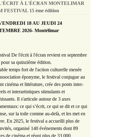
L'ÉCRIT À L'ÉCRAN MONTELIMAR
 FESTIVAL 15 ème édition
VENDREDI 18 AU JEUDI 24
TEMBRE 2026- Montélimar
stival De l'écrit à l'écran revient en septembre
pour sa quinzième édition.
able temps fort de l'action culturelle menée
'association éponyme, le festival conjugue au
nt cinéma et littérature, crée des ponts inter-
rels et interartistiques stimulants et
hissants. Il s'articule autour de 3 axes
mentaux: ce qui s’écrit, ce qui se dit et ce qui
nse, sur la toile comme au-delà, et les met en
re. En 2025, le festival a accueilli plus de
nvités, organisé 140 événements dont 89
es de cinéma et réuni plus de 33 000