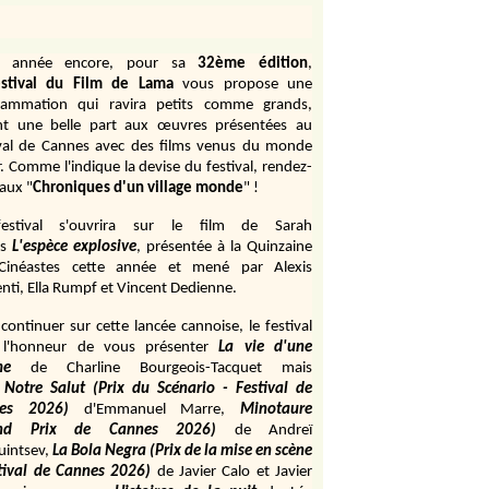
e année encore, pour sa
32ème édition
,
stival du Film de Lama
vous propose une
rammation qui ravira petits comme grands,
ant une belle part aux œuvres présentées au
ival de Cannes avec des films venus du monde
r. Comme l'indique la devise du festival, rendez-
aux "
Chroniques d'un village monde
" !
estival s'ouvrira sur le film de Sarah
s
L'espèce explosive
, présentée à la Quinzaine
Cinéastes cette année et mené par Alexis
ti, Ella Rumpf et Vincent Dedienne.
continuer sur cette lancée cannoise, le festival
 l'honneur de vous présenter
La vie d'une
me
de
Charline Bourgeois-Tacquet
mais
Notre Salut (Prix du Scénario - Festival de
es 2026)
d'Emmanuel Marre,
Minotaure
and Prix de Cannes 2026)
de Andreï
uintsev,
La Bola Negra (Prix de la mise en scène
tival de Cannes 2026)
de Javier Calo et Javier