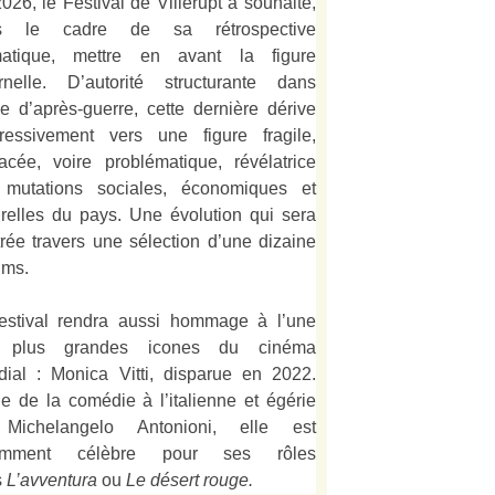
026, le Festival de Villerupt a souhaité,
s le cadre de sa rétrospective
matique, mettre en avant la figure
rnelle. D’autorité structurante dans
alie d’après-guerre, cette dernière dérive
ressivement vers une figure fragile,
acée, voire problématique, révélatrice
 mutations sociales, économiques et
urelles du pays. Une évolution qui sera
strée travers une sélection d’une dizaine
lms.
estival rendra aussi hommage à l’une
 plus grandes icones du cinéma
ial : Monica Vitti, disparue en 2022.
e de la comédie à l’italienne et égérie
Michelangelo Antonioni, elle est
amment célèbre pour ses rôles
s
L’
avventura
ou
Le désert rouge
.