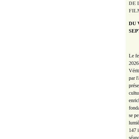
DE 
FILM
DU 
SEP
Le fe
2026 
Vérit
par l
prése
cultu
enric
fonda
se pe
lumiè
147 i
séanc