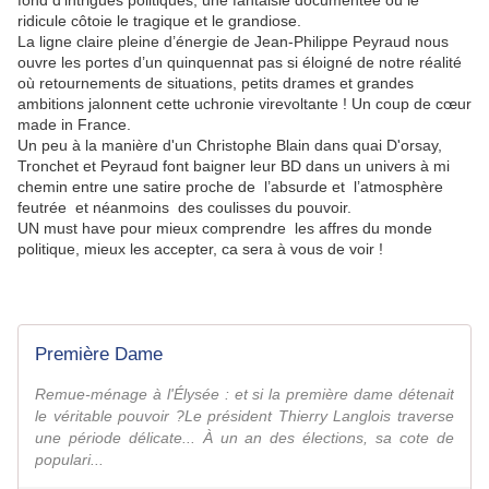
fond d’intrigues politiques, une fantaisie documentée où le
ridicule côtoie le tragique et le grandiose.
La ligne claire pleine d’énergie de Jean-Philippe Peyraud nous
ouvre les portes d’un quinquennat pas si éloigné de notre réalité
où retournements de situations, petits drames et grandes
ambitions jalonnent cette uchronie virevoltante ! Un coup de cœur
made in France.
Un peu à la manière d'un Christophe Blain dans quai D'orsay,
Tronchet et Peyraud font baigner leur BD dans un univers à mi
chemin entre une satire proche de l’absurde et l’atmosphère
feutrée et néanmoins des coulisses du pouvoir.
UN must have pour mieux comprendre les affres du monde
politique, mieux les accepter, ca sera à vous de voir !
Première Dame
Remue-ménage à l'Élysée : et si la première dame détenait
le véritable pouvoir ?Le président Thierry Langlois traverse
une période délicate... À un an des élections, sa cote de
populari...