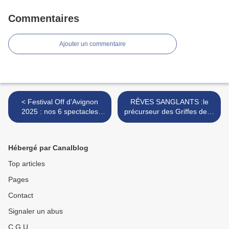
Commentaires
Ajouter un commentaire
< Festival Off d’Avignon
RÊVES SANGLANTS :le
2025 : nos 6 spectacles
précurseur des Griffes de la
coups de cœur en humour-
Nuit de retour en vidéo >
stand up
Hébergé par Canalblog
Top articles
Pages
Contact
Signaler un abus
C.G.U.