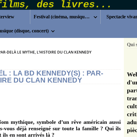
terview
Festival (cinéma, musique...)
Spectacle viva
sique (disque, concert)
Qui 
 PAR-DELÀ LE MYTHE, L’HISTOIRE DU CLAN KENNEDY
 : LA BD KENNEDY(S) : PAR-
Web
OIRE DU CLAN KENNEDY
d'u
pa
tra
cul
cri
adu
Nom mythique, symbole d’un rêve américain aussi
s-vous déjà renseigné sur toute la famille ? Qui ils
pi
 ils en sont arrivés là ?