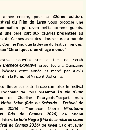
e année encore, pour sa
32ème édition
,
stival du Film de Lama
vous propose une
rammation qui ravira petits comme grands,
ant une belle part aux œuvres présentées au
ival de Cannes avec des films venus du monde
r. Comme l'indique la devise du festival, rendez-
aux "
Chroniques d'un village monde
" !
estival s'ouvrira sur le film de Sarah
s
L'espèce explosive
, présentée à la Quinzaine
Cinéastes cette année et mené par Alexis
ti, Ella Rumpf et Vincent Dedienne.
continuer sur cette lancée cannoise, le festival
 l'honneur de vous présenter
La vie d'une
me
de
Charline Bourgeois-Tacquet
mais
Notre Salut (Prix du Scénario - Festival de
es 2026)
d'Emmanuel Marre,
Minotaure
and Prix de Cannes 2026)
de Andreï
uintsev,
La Bola Negra (Prix de la mise en scène
tival de Cannes 2026)
de Javier Calo et Javier