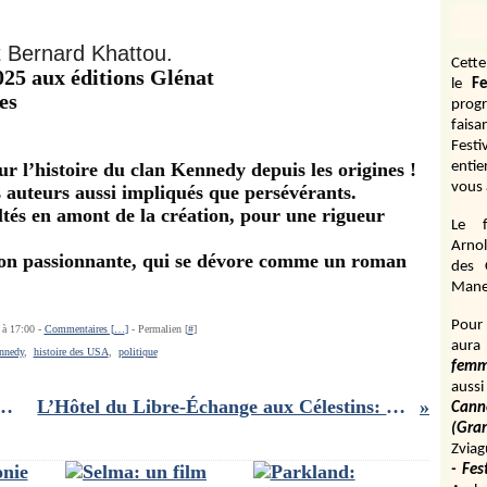
t Bernard Khattou.
Cett
 aux éditions Glénat
le
Fe
ges
prog
fais
Fest
r l’histoire du clan Kennedy depuis les origines !
entie
vous 
 auteurs aussi impliqués que persévérants.
ltés en amont de la création, pour une rigueur
Le f
Arnol
ion passionnante, qui se dévore comme un roman
des 
Manen
Pour 
 à 17:00 -
Commentaires [
…
]
- Permalien [
#
]
aura
nnedy
,
histoire des USA
,
politique
fem
aussi
ée Unplugged- Le Radiant (Lyon, le 22 novembre 2025 )
L’Hôtel du Libre‑Échange aux Célestins: l'alliage Feydeau-Nordey : pas d'offre 5 étoiles à la carte!
Cann
(Gr
Zviag
- Fes