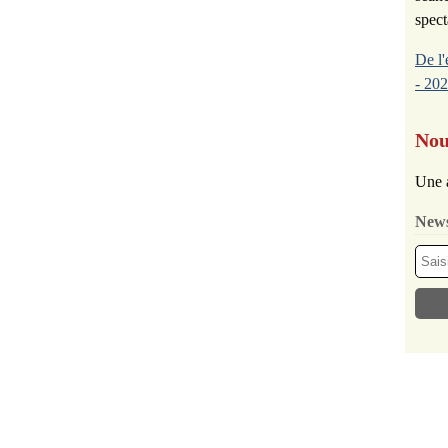
spect
De l'
- 202
Nou
Une 
News