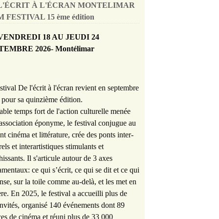
L'ÉCRIT À L'ÉCRAN MONTELIMAR
 FESTIVAL 15 ème édition
VENDREDI 18 AU JEUDI 24
TEMBRE 2026- Montélimar
stival De l'écrit à l'écran revient en septembre
pour sa quinzième édition.
able temps fort de l'action culturelle menée
'association éponyme, le festival conjugue au
nt cinéma et littérature, crée des ponts inter-
rels et interartistiques stimulants et
hissants. Il s'articule autour de 3 axes
mentaux: ce qui s’écrit, ce qui se dit et ce qui
nse, sur la toile comme au-delà, et les met en
re. En 2025, le festival a accueilli plus de
nvités, organisé 140 événements dont 89
es de cinéma et réuni plus de 33 000