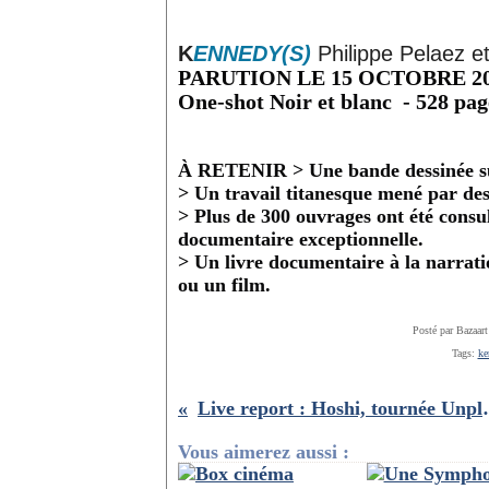
K
ENNEDY(S)
Philippe Pelaez e
PARUTION LE 15 OCTOBRE 2025
One-shot Noir et blanc - 528 pa
À RETENIR >
Une bande dessinée su
> Un travail titanesque mené par des
> Plus de 300 ouvrages ont été consu
documentaire exceptionnelle.
> Un livre documentaire à la narrat
ou un film.
Posté par Bazaart
Tags:
ke
Live report : Hoshi, tourn
Vous aimerez aussi :