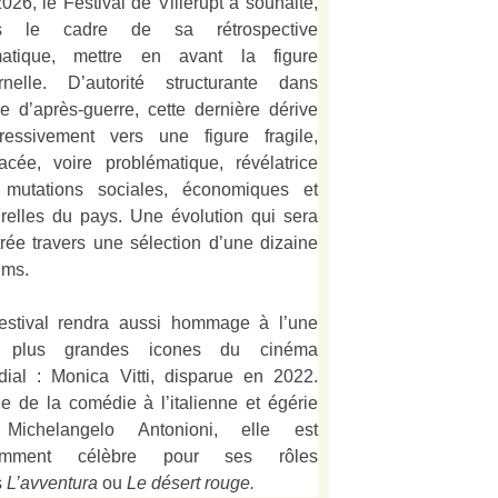
026, le Festival de Villerupt a souhaité,
s le cadre de sa rétrospective
matique, mettre en avant la figure
rnelle. D’autorité structurante dans
alie d’après-guerre, cette dernière dérive
ressivement vers une figure fragile,
acée, voire problématique, révélatrice
 mutations sociales, économiques et
urelles du pays. Une évolution qui sera
strée travers une sélection d’une dizaine
lms.
estival rendra aussi hommage à l’une
 plus grandes icones du cinéma
ial : Monica Vitti, disparue en 2022.
e de la comédie à l’italienne et égérie
Michelangelo Antonioni, elle est
amment célèbre pour ses rôles
s
L’
avventura
ou
Le désert rouge
.