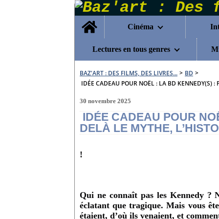
Home
Cinéma
In
Lectures en tous genres
Mu
BAZ'ART : DES FILMS, DES LIVRES...
>
BD
>
IDÉE CADEAU POUR NOËL : LA BD KENNEDY(S) :
30 novembre 2025
IDÉE CADEAU POUR NOËL
DELÀ LE MYTHE, L’HIST
!
Qui ne connaît pas les Kennedy ? 
éclatant que tragique. Mais vous ête
étaient, d’où ils venaient, et comment