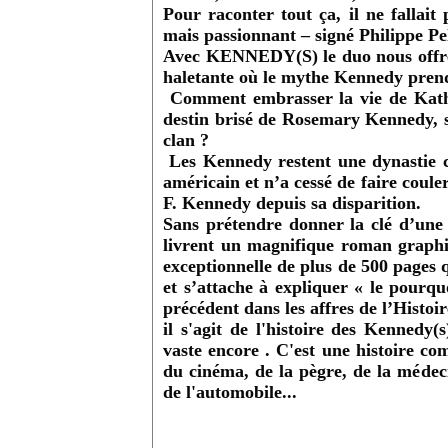
Pour raconter tout ça, il ne fallai
mais passionnant – signé Philippe P
Avec KENNEDY(S) le duo nous offre 
haletante où le mythe Kennedy prend
Comment embrasser la vie de Kathl
destin brisé de Rosemary Kennedy, 
clan ?
Les Kennedy restent une dynastie c
américain et n’a cessé de faire coule
F. Kennedy depuis sa disparition.
Sans prétendre donner la clé d’une
livrent un magnifique roman graph
exceptionnelle de plus de 500 pages
et s’attache à expliquer « le pourq
précédent dans les affres de l’Histoi
il s'agit de l'histoire des Kennedy(
vaste encore . C'est une histoire c
du cinéma, de la pègre, de la médecin
de l'automobile...