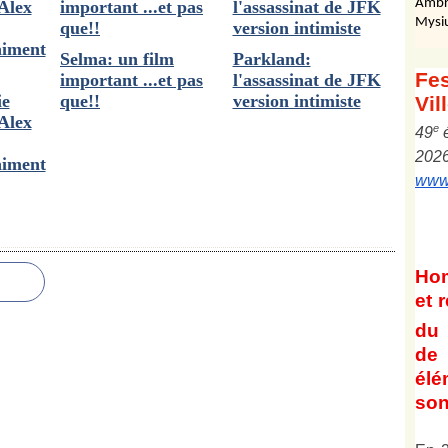
Ambr
Mysi
Selma: un film
Parkland:
Fes
important ...et pas
l'assassinat de JFK
ie
que!!
version intimiste
Vil
Alex
e
4
9
202
aiment
www.
Ho
et
r
du 
de 
él
son