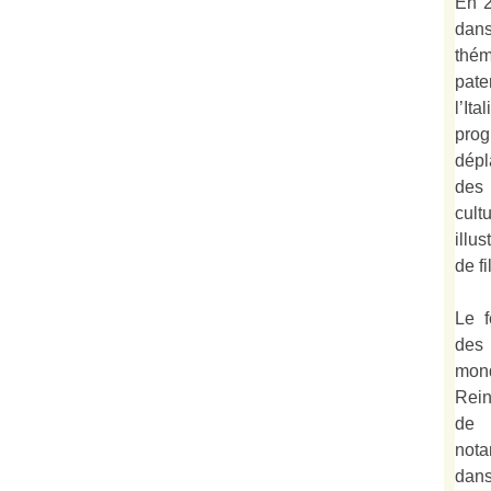
En 2
dan
thé
pate
l’It
prog
dépl
des
cult
illu
de fi
Le f
des
mond
Rein
de 
not
dan