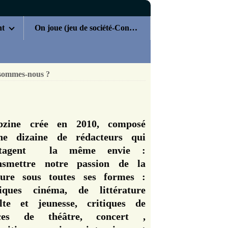
nt
On joue (jeu de société-Concours)
sommes-nous ?
zine crée en 2010, composé
ne dizaine de rédacteurs qui
rtagent la même envie :
nsmettre notre passion de la
ture sous toutes ses formes :
tiques cinéma, de littérature
lte et jeunesse, critiques de
èces de théâtre, concert ,