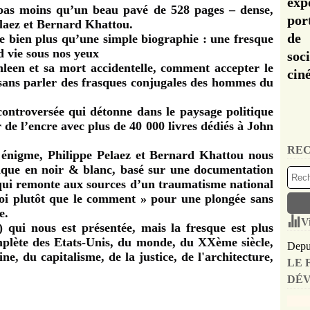
exp
t pas moins qu’un beau pavé de 528 pages – dense,
por
elaez et Bernard Khattou.
de 
bien plus qu’une simple biographie : une fresque
 vie sous nos yeux
soc
een et sa mort accidentelle, comment accepter le
cin
sans parler des frasques conjugales des hommes du
ontroversée qui détonne dans le paysage politique
r de l’encre avec plus de 40 000 livres dédiés à John
REC
 énigme, Philippe Pelaez et Bernard Khattou nous
ique en noir & blanc, basé sur une documentation
 qui remonte aux sources d’un traumatisme national
uoi plutôt que le comment » pour une plongée sans
re.
V
s) qui nous est présentée, mais la fresque est plus
omplète des Etats-Unis, du monde, du XXème siècle,
Depui
e, du capitalisme, de la justice, de l'architecture,
LE 
DÉV