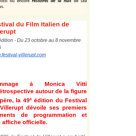
ossi ou encore
Histoires de la nuit
de Léa
us.
tival
du Film Italien de
lerupt
édition
-
Du
2
3
octobre au
8
novembre
6
festival-villerupt.com
mmage à Monica Vitti
étrospective autour de la figure
e
père, la 49
édition du Festival
Villerupt dévoile ses premiers
éments de programmation et
 affiche officielle
.