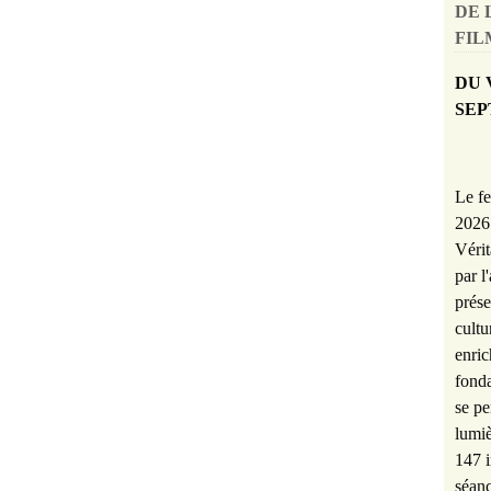
DE 
FILM
DU 
SEP
Le fe
2026 
Vérit
par l
prése
cultu
enric
fonda
se pe
lumiè
147 i
séanc