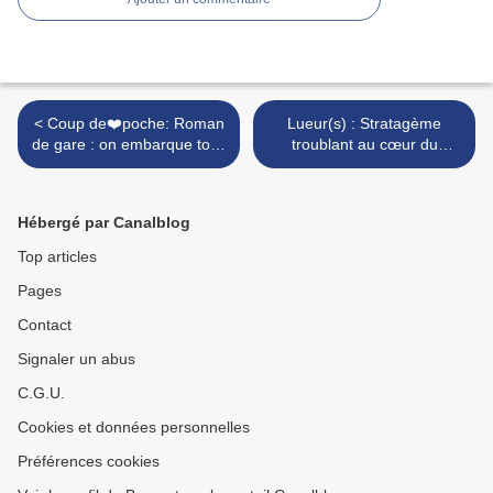
< Coup de❤️poche: Roman
Lueur(s) : Stratagème
de gare : on embarque tous
troublant au cœur du
!!
complotisme, pour mieux
happer son public –
Théâtre La Flèche (Paris) >
Hébergé par Canalblog
Top articles
Pages
Contact
Signaler un abus
C.G.U.
Cookies et données personnelles
Préférences cookies