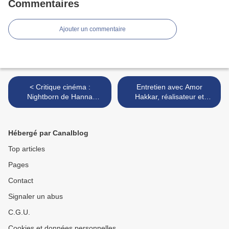
Commentaires
Ajouter un commentaire
< Critique cinéma :
Entretien avec Amor
Nightborn de Hanna
Hakkar, réalisateur et
Bergholm ou l'instinct
producteur du film Le
maternel mis à rude
premier rôle >
épreuve
Hébergé par Canalblog
Top articles
Pages
Contact
Signaler un abus
C.G.U.
Cookies et données personnelles