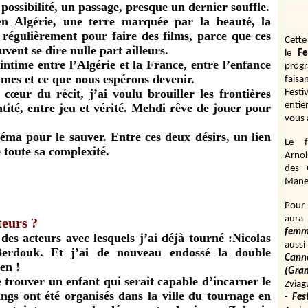
ossibilité, un passage, presque un dernier souffle.
en Algérie, une terre marquée par la beauté, la
régulièrement pour faire des films, parce que ces
Cett
uvent se dire nulle part ailleurs.
le
Fe
ntime entre l’Algérie et la France, entre l’enfance
prog
ommes et ce que nous espérons devenir.
fais
œur du récit, j’ai voulu brouiller les frontières
Festi
entie
entité, entre jeu et vérité. Mehdi rêve de jouer pour
vous 
éma pour le sauver. Entre ces deux désirs, un lien
Le f
e toute sa complexité.
Arnol
des 
Manen
Pour 
aura
teurs ?
fem
des acteurs avec lesquels j’ai déjà tourné :Nicolas
aussi
Berdouk. Et j’ai de nouveau endossé la double
Cann
en !
(Gr
e trouver un enfant qui serait capable d’incarner le
Zviag
ngs ont été organisés dans la ville du tournage en
- Fes