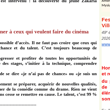
e est intervenu : la découverte du jeune Zakaria
Ambr
Mysiu
Fes
Vil
ner à ceux qui veulent faire du cinéma
e
4
9
202
possible d’accès. Il ne faut pas croire que ceux qui
www.
chance et du talent. C’est toujours beaucoup de
gresser et profiter de toutes les opportunités de
e des stages, s’initier à la technique, comprendre
Ho
le de se dire «je n’ai pas de chance» ou «je suis un
et
r
du 
llement se préparer, acquérir de nouvelles qualités,
de 
ouer de la comédie comme du drame. Rien ne vient
él
ns cesse se remettre en cause. Le talent, c’est 99 %
son 
-------------------------