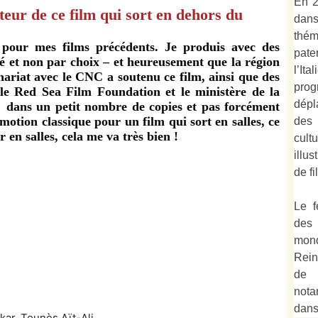
En 2
eur de ce film qui sort en dehors du
dan
thé
 pour mes films précédents. Je produis avec des
pate
ité et non par choix – et heureusement que la région
l’It
riat avec le CNC a soutenu ce film, ainsi que des
prog
le Red Sea Film Foundation et le ministère de la
dépl
r dans un petit nombre de copies et pas forcément
tion classique pour un film qui sort en salles, ce
des 
r en salles, cela me va très bien !
cult
illu
de fi
Le f
des
mond
Rein
de 
not
dan
kar, Tounès Aït-Ali