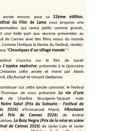
e année encore, pour sa
32ème édition
,
stival du Film de Lama
vous propose une
rammation qui ravira petits comme grands,
ant une belle part aux œuvres présentées au
val de Cannes avec des films venus du monde
r. Comme l'indique la devise du festival, rendez-
aux "
Chroniques d'un village monde
" !
estival s'ouvrira sur le film de Sarah
s
L'espèce explosive
, présentée à la Quinzaine
Cinéastes cette année et mené par Alexis
ti, Ella Rumpf et Vincent Dedienne.
continuer sur cette lancée cannoise, le festival
 l'honneur de vous présenter
La vie d'une
me
de
Charline Bourgeois-Tacquet
mais
Notre Salut (Prix du Scénario - Festival de
es 2026)
d'Emmanuel Marre,
Minotaure
and Prix de Cannes 2026)
de Andreï
uintsev,
La Bola Negra (Prix de la mise en scène
tival de Cannes 2026)
de Javier Calo et Javier