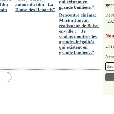
 film
autour du film "La
spect
cain
Danse des Renards"
Rencontre cinéma:
De l'
Martin Jauvat,
- 202
réalisateur de Baise-
en-ville : " Je
Nou
voulais montrer les
grandes inégalités
Une a
qui existent en
grande banlieue."
News