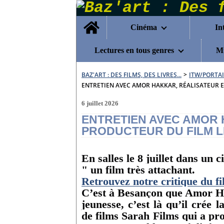
Home
Cinéma
In
Lectures en tous genres
Mu
BAZ'ART : DES FILMS, DES LIVRES...
>
ITW/PORTAI
ENTRETIEN AVEC AMOR HAKKAR, RÉALISATEUR E
6 juillet 2026
ENTRETIEN AVEC AMOR 
PRODUCTEUR DU FILM L
En salles le 8 juillet dans un c
" un film très attachant.
Retrouvez notre critique du f
C’est à Besançon que Amor Hakk
jeunesse, c’est là qu’il crée 
de films Sarah Films qui a pro