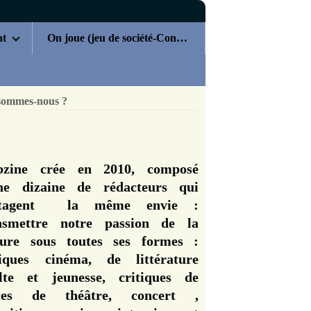
nt
On joue (jeu de société-Concours)
sommes-nous ?
zine crée en 2010, composé
ne dizaine de rédacteurs qui
rtagent la même envie :
nsmettre notre passion de la
ture sous toutes ses formes :
tiques cinéma, de littérature
lte et jeunesse, critiques de
èces de théâtre, concert ,