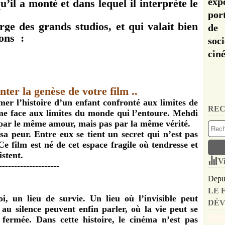
exp
il a monté et dans lequel il interprète le
por
ge des grands studios, et qui valait bien
de 
ions :
soc
cin
er la genèse de votre film ..
mer l’histoire d’un enfant confronté aux limites de
REC
me face aux limites du monde qui l’entoure. Mehdi
 par le même amour, mais pas par la même vérité.
sa peur. Entre eux se tient un secret qui n’est pas
Ce film est né de cet espace fragile où tendresse et
istent.
Vi
--------------------
Depui
LE 
, un lieu de survie. Un lieu où l’invisible peut
DÉV
au silence peuvent enfin parler, où la vie peut se
 fermée. Dans cette histoire, le cinéma n’est pas