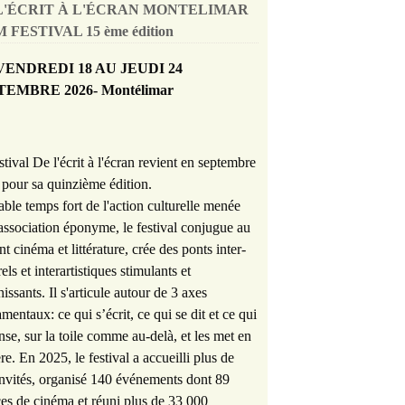
L'ÉCRIT À L'ÉCRAN MONTELIMAR
 FESTIVAL 15 ème édition
VENDREDI 18 AU JEUDI 24
TEMBRE 2026- Montélimar
stival De l'écrit à l'écran revient en septembre
pour sa quinzième édition.
able temps fort de l'action culturelle menée
'association éponyme, le festival conjugue au
nt cinéma et littérature, crée des ponts inter-
rels et interartistiques stimulants et
hissants. Il s'articule autour de 3 axes
mentaux: ce qui s’écrit, ce qui se dit et ce qui
nse, sur la toile comme au-delà, et les met en
re. En 2025, le festival a accueilli plus de
nvités, organisé 140 événements dont 89
es de cinéma et réuni plus de 33 000