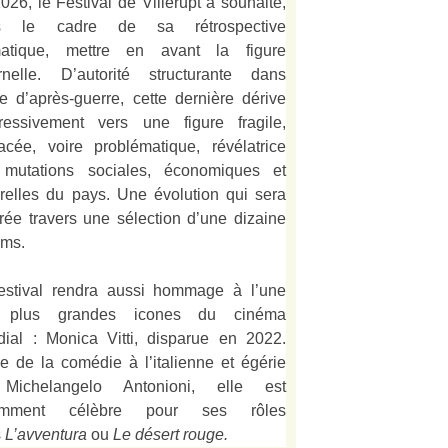
026, le Festival de Villerupt a souhaité,
s le cadre de sa rétrospective
matique, mettre en avant la figure
rnelle. D’autorité structurante dans
alie d’après-guerre, cette dernière dérive
ressivement vers une figure fragile,
acée, voire problématique, révélatrice
mutations sociales, économiques et
urelles du pays. Une évolution qui sera
strée travers une sélection d’une dizaine
lms.
estival rendra aussi hommage à l’une
 plus grandes icones du cinéma
ial : Monica Vitti, disparue en 2022.
e de la comédie à l’italienne et égérie
Michelangelo Antonioni, elle est
amment célèbre pour ses rôles
s
L’
avventura
ou
Le désert rouge
.