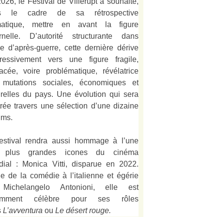
026, le Festival de Villerupt a souhaité,
s le cadre de sa rétrospective
matique, mettre en avant la figure
rnelle. D’autorité structurante dans
alie d’après-guerre, cette dernière dérive
ressivement vers une figure fragile,
acée, voire problématique, révélatrice
 mutations sociales, économiques et
urelles du pays. Une évolution qui sera
strée travers une sélection d’une dizaine
lms.
estival rendra aussi hommage à l’une
 plus grandes icones du cinéma
ial : Monica Vitti, disparue en 2022.
e de la comédie à l’italienne et égérie
Michelangelo Antonioni, elle est
amment célèbre pour ses rôles
s
L’
avventura
ou
Le désert rouge
.