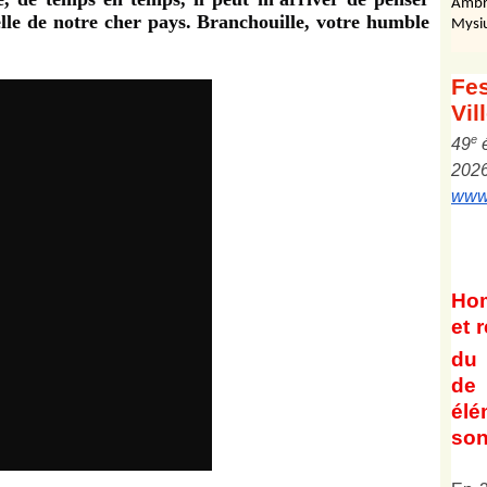
Ambr
relle de notre cher pays. Branchouille, votre humble
Mysi
Fes
Vil
e
4
9
202
www.
Ho
et
r
du 
de 
él
son