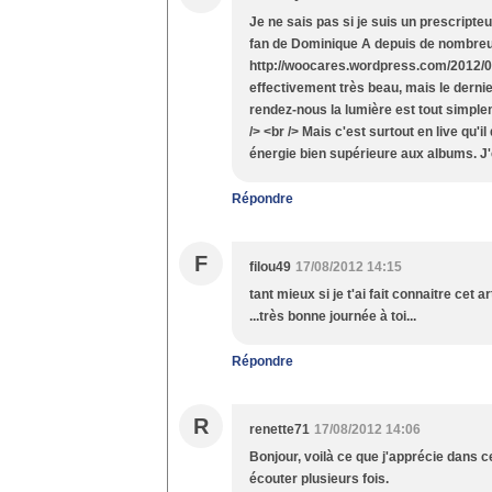
Je ne sais pas si je suis un prescripte
fan de Dominique A depuis de nombreus
http://woocares.wordpress.com/2012/05
effectivement très beau, mais le derni
rendez-nous la lumière est tout simpl
/> <br /> Mais c'est surtout en live qu'i
énergie bien supérieure aux albums. J'
Répondre
F
filou49
17/08/2012 14:15
tant mieux si je t'ai fait connaitre cet 
...très bonne journée à toi...
Répondre
R
renette71
17/08/2012 14:06
Bonjour, voilà ce que j'apprécie dans c
écouter plusieurs fois.