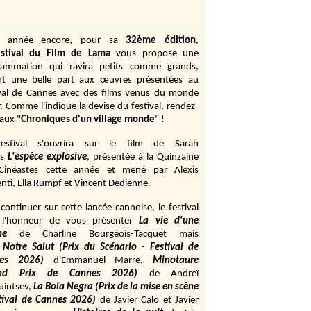
e année encore, pour sa
32ème édition
,
stival du Film de Lama
vous propose une
rammation qui ravira petits comme grands,
ant une belle part aux œuvres présentées au
ival de Cannes avec des films venus du monde
r. Comme l'indique la devise du festival, rendez-
aux "
Chroniques d'un village monde
" !
estival s'ouvrira sur le film de Sarah
s
L'espèce explosive
, présentée à la Quinzaine
Cinéastes cette année et mené par Alexis
ti, Ella Rumpf et Vincent Dedienne.
continuer sur cette lancée cannoise, le festival
 l'honneur de vous présenter
La vie d'une
me
de
Charline Bourgeois-Tacquet
mais
Notre Salut (Prix du Scénario - Festival de
es 2026)
d'Emmanuel Marre,
Minotaure
and Prix de Cannes 2026)
de Andreï
uintsev,
La Bola Negra (Prix de la mise en scène
tival de Cannes 2026)
de Javier Calo et Javier