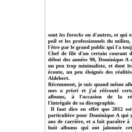
sont
les Inrocks
ou d'autres, et qui 
poil
et les professionnels du milieu,
l'être par le grand public qui l'a to
Chef de file d'un certain courant 
début des années 90
, Dominique A 
un peu trop minimaliste,
et dont les
écoute, un peu éloignés des réalit
Aldebert.
Récemment, je suis quand même allé
mes
a priori
et
j'ai réécouté cert
albums, à l'occasion de la ré
l'intrégale de sa discographie.
Il faut dire en effet que 2
012 es
particulière pour Dominique A qui y
ans de carrière,
et a fait paraître à
huit albums qui ont jalonnée cet