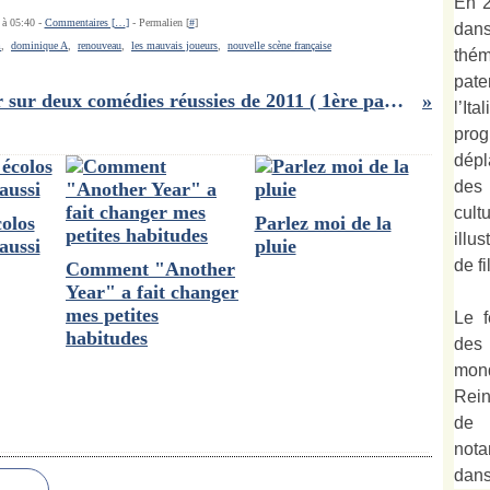
En 2
 à 05:40 -
Commentaires [
…
]
- Permalien [
#
]
dan
m
,
dominique A
,
renouveau
,
les mauvais joueurs
,
nouvelle scène française
thé
pate
Retour sur deux comédies réussies de 2011 ( 1ère partie):
l’It
prog
dépl
des
cult
colos
Parlez moi de la
illu
aussi
pluie
de fi
Comment "Another
Year" a fait changer
mes petites
Le f
habitudes
des
mond
Rein
de 
not
dan