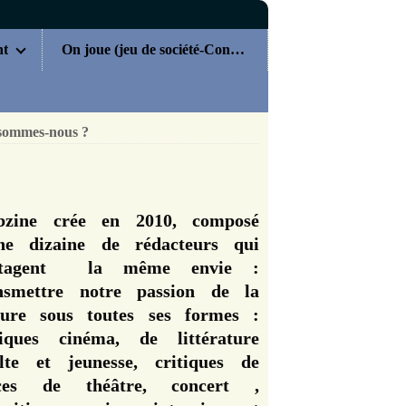
nt
On joue (jeu de société-Concours)
sommes-nous ?
zine crée en 2010, composé
ne dizaine de rédacteurs qui
rtagent la même envie :
nsmettre notre passion de la
ture sous toutes ses formes :
tiques cinéma, de littérature
lte et jeunesse, critiques de
èces de théâtre, concert ,