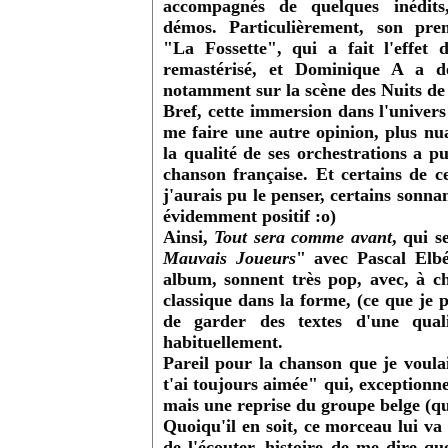
accompagnés de quelques inédits
démos. Particulièrement, son pr
"La Fossette", qui a fait l'effet
remastérisé, et Dominique A a dé
notamment sur la scène des Nuits de 
Bref, cette immersion dans l'unive
me faire une autre opinion, plus n
la qualité de ses orchestrations
a pu 
chanson française. Et certains de c
j'aurais pu le penser, certains sonn
évidemment positif :o)
Ainsi,
Tout sera comme avant
, qui s
Mauvais Joueurs
" avec Pascal El
album, sonnent très pop, avec, à ch
classique dans la forme, (ce que je 
de garder des textes d'une qual
habituellement.
Pareil pour
la chanson que je voula
t'ai toujours aimée"
qui, exceptionne
mais une reprise du groupe belge (qu
Quoiqu'il en soit,
ce morceau lui va 
de l'écouter, histoire de me dire q