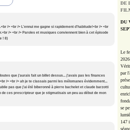
DE 
FILM
DU 
<br /> <br /> L'ennui me gagne si rapidement d'habitude!<br /> <br
SEP
r.<br /> <br /> Paroles et musiques conviennent bien à cet épisode
e ! 8)
Le fe
2026 
Vérit
par l
doutes que j'aurais fait un billet dessus... j'avais pas les finances
prése
.<br /> <br /> ah je te classais parmi les mélomanes évidemment...
cultu
blie pas que j'ai été biberonné à pierre bachelet et claude barzotti
un de ces prescripteur que je stigmatisais un peu au début de mon
enric
fonda
se pe
lumiè
147 i
séanc