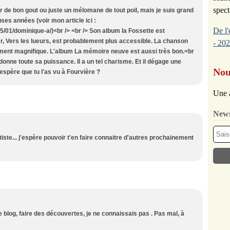
spect
ur de bon gout ou juste un mélomane de tout poil, mais je suis grand
es années (voir mon article ici :
De l'
/01/dominique-a/)<br /> <br /> Son album la Fossette est
er, Vers les lueurs, est probablement plus accessible. La chanson
- 202
ement magnifique. L'album La mémoire neuve est aussi très bon.<br
l donne toute sa puissance. Il a un tel charisme. Et il dégage une
Nou
espère que tu l'as vu à Fourvière ?
Une 
News
artiste... j'espère pouvoir t'en faire connaitre d'autres prochainement
e blog, faire des découvertes, je ne connaissais pas . Pas mal, à