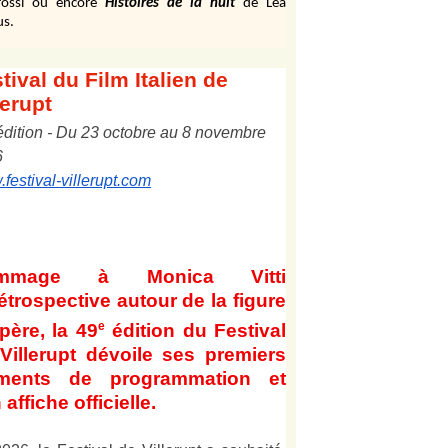
ossi ou encore
Histoires de la nuit
de Léa
us.
tival
du Film Italien de
lerupt
édition
-
Du
2
3
octobre au
8
novembre
6
festival-villerupt.com
mmage à Monica Vitti
étrospective autour de la figure
e
père, la 49
édition du Festival
Villerupt dévoile ses premiers
éments de programmation et
 affiche officielle
.