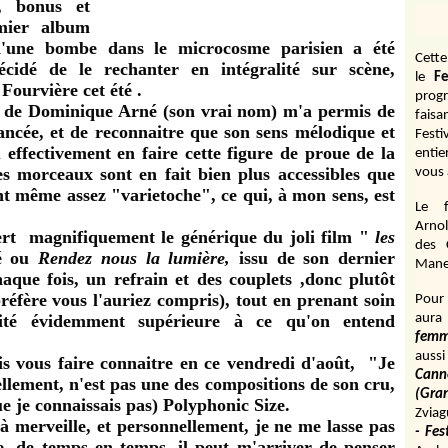
, bonus et
emier album
 d'une bombe dans le microcosme parisien a été
Cett
cidé de le rechanter en intégralité sur scène,
le
Fe
Fourvière cet été .
prog
rs de Dominique Arné (son vrai nom) m'a permis de
fais
uancée,
et de reconnaitre que son sens mélodique et
Fest
effectivement en faire cette figure de proue de la
entie
es morceaux sont en fait bien plus accessibles que
vous 
ant même assez "varietoche", ce qui, à mon sens, est
Le f
Arnol
ert magnifiquement le générique du joli film "
les
des 
bé ou
Rendez nous la lumière,
issu de son dernier
Manen
aque fois, un refrain et des couplets ,donc plutôt
préfère vous l'auriez compris), tout en prenant soin
Pour 
ité évidemment supérieure à ce qu'on entend
aura
fem
aussi
is vous faire connaitre en ce vendredi d'août, "Je
Cann
llement, n'est pas une des compositions de son cru,
(Gr
e je connaissais pas) Polyphonic Size.
Zviag
à merveille,
et personnellement, je ne me lasse pas
- Fes
ue, de temps en temps, il peut m'arriver de penser