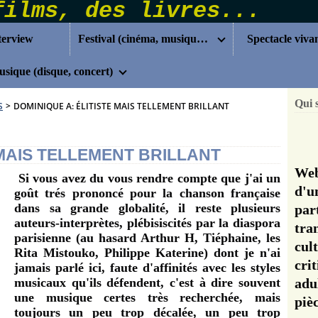
terview
Festival (cinéma, musique...)
Spectacle viva
sique (disque, concert)
Qui 
S
>
DOMINIQUE A: ÉLITISTE MAIS TELLEMENT BRILLANT
 MAIS TELLEMENT BRILLANT
Web
Si vous avez du vous rendre compte que j'ai
un
d'u
goût trés prononcé pour la chanson française
dans sa grande globalité
,
il reste plusieurs
pa
auteurs-interprètes, plébisiscités par la diaspora
tra
parisienne
(au hasard Arthur H, Tiéphaine, les
cul
Rita Mistouko, Philippe Katerine)
dont je n'ai
cri
jamais parlé ici,
faute d'affinités avec les styles
musicaux qu'ils défendent, c'est à dire souvent
adu
une musique certes très recherchée, mais
pi
toujours un peu trop décalée, un peu trop