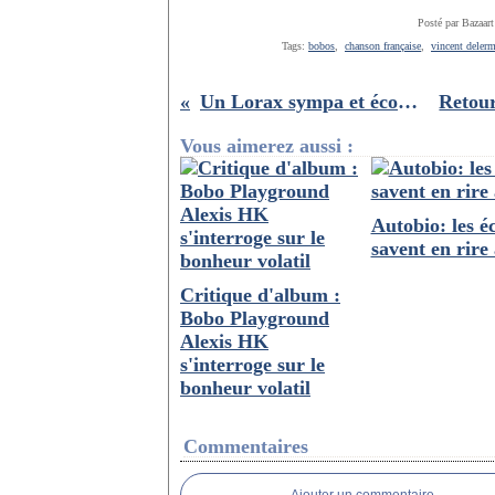
Posté par Bazaart
Tags:
bobos
,
chanson française
,
vincent deler
Un Lorax sympa et écolo!!
Vous aimerez aussi :
Autobio: les é
savent en rire 
Critique d'album :
Bobo Playground
Alexis HK
s'interroge sur le
bonheur volatil
Commentaires