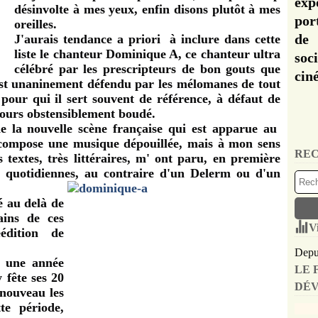
exp
désinvolte à mes yeux, enfin disons plutôt à mes
por
oreilles.
de 
J
'aurais tendance a priori à inclure dans cette
liste le chanteur Dominique A,
ce chanteur ultra
soc
célébré par les prescripteurs de bon gouts que
cin
est
unaninement défendu par les mélomanes de tout
 pour qui il sert souvent de référence, à défaut de
ujours obstensiblement boudé.
de la nouvelle scène française qui est apparue au
compose une musique dépouillée, mais à mon sens
REC
 textes, très littéraires, m' ont paru, en première
és quotidiennes, au contraire d'un Delerm ou d'un
 au delà de
ains de ces
V
édition de
Depui
t une année
LE 
 fête ses 20
DÉV
 nouveau les
te période,