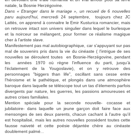
natale, la Bosnie Herzégovine.
Dans « Etranger dans le mariage », un recueil de 6 nouvelles
paru aujourd'hui, m
ercredi 24 septembre, toujours chez JC
Lattès, on apprend à connaitre le Emir Kusturica romancier, mais
on retrouve intact son univers singulier dans lequel le burlesque
et la noirceur se mélangent, pour former ce réalisme magique
cher à l'artiste slave.
Manifestement pas mal autobiographique, car s'appuyant sur pas
mal de souvenirs pris dans la vie du cinéaste ( l'intrigue de ses
nouvelles se déroulent toutes en Bosnie-Herzégovine, pendant
les années 1970 où règne l'influence du parti, jusqu’à
l'éclatement de la Yougoslavie), et on y retrouve des
personnages "biggers than life", oscillant sans cesse entre
l'héroisme et le pathétique, et plongés dans une atmosphère
baroque dans laquelle se téléscope tout un tas d'élements parfois
divergents par nature, les guerres, les passions amoureuses et
autres crises familiales.
Mention spéciale pour la seconde nouvelle- cocasse et
jubilatoire- dans laquelle un jeune garçon doit faire face aux
mensonges de ses deux parents, chacun cachant à l'autre qu'il
est hospitalisé, mais les autres nouvelles possèdent toutes cette
fausse naiveté et cette poésie déjantée chère au cinéaste
doublement palmé...