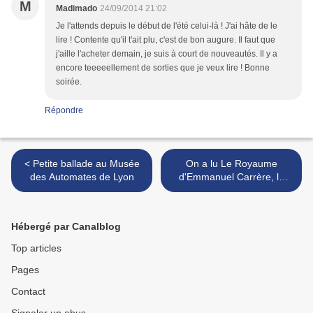
M
Madimado
24/09/2014 21:02
Je l'attends depuis le début de l'été celui-là ! J'ai hâte de le
lire ! Contente qu'il t'ait plu, c'est de bon augure. Il faut que
j'aille l'acheter demain, je suis à court de nouveautés. Il y a
encore teeeeellement de sorties que je veux lire ! Bonne
soirée.
Répondre
< Petite ballade au Musée
On a lu Le Royaume
des Automates de Lyon
d'Emmanuel Carrère, le
livre dont tout le monde
parle >
Hébergé par Canalblog
Top articles
Pages
Contact