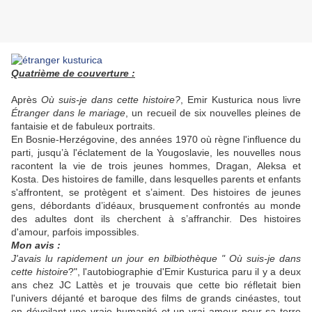
Quatrième de couverture :
Après
Où suis-je dans cette histoire?
, Emir Kusturica nous livre
Étranger dans le mariage
, un recueil de six nouvelles pleines de
fantaisie et de fabuleux portraits.
En Bosnie-Herzégovine, des années 1970 où règne l'influence du
parti, jusqu’à l'éclatement de la Yougoslavie, les nouvelles nous
racontent la vie de trois jeunes hommes, Dragan, Aleksa et
Kosta. Des histoires de famille, dans lesquelles parents et enfants
s'affrontent, se protègent et s’aiment. Des histoires de jeunes
gens, débordants d’idéaux, brusquement confrontés au monde
des adultes dont ils cherchent à s’affranchir. Des histoires
d'amour, parfois impossibles.
Mon avis :
J'avais lu rapidement un jour en bilbiothèque " Où suis-je dans
cette histoire
?", l'autobiographie d'Emir Kusturica paru il y a deux
ans chez JC Lattès et je trouvais que cette bio réfletait bien
l'univers déjanté et baroque des films de grands cinéastes, tout
en dévoilant une vraie humanité et un vrai amour pour sa terre