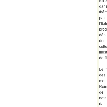
En 2
dan
thé
pate
l’It
prog
dépl
des
cult
illu
de fi
Le f
des
mond
Rein
de 
not
dan