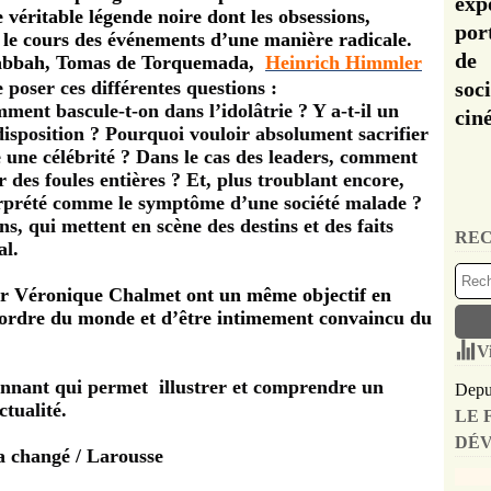
exp
véritable légende noire dont les obsessions,
por
hi le cours des événements d’une manière radicale.
de 
Sabbah
,
Tomas de Torquemada,
Heinrich Himmler
 poser ces différentes questions :
soc
ent bascule-t-on dans l’idolâtrie ? Y a-t-il un
cin
isposition ? Pourquoi vouloir absolument sacrifier
te une célébrité ? Dans le cas des leaders, comment
r des foules entières ? Et, plus troublant encore,
nterprété comme le symptôme d’une société malade ?
, qui mettent en scène des destins et des faits
REC
al.
r Véronique Chalmet ont un même objectif en
’ordre du monde et d’être intimement convaincu du
V
onnant qui permet
illustrer et comprendre un
Depui
tualité.
LE 
DÉV
 a changé / Larousse