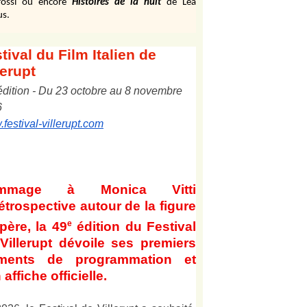
ossi ou encore
Histoires de la nuit
de Léa
us.
tival
du Film Italien de
lerupt
édition
-
Du
2
3
octobre au
8
novembre
6
festival-villerupt.com
mmage à Monica Vitti
étrospective autour de la figure
e
père, la 49
édition du Festival
Villerupt dévoile ses premiers
éments de programmation et
 affiche officielle
.