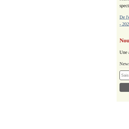
spect
De l'
- 202
Nou
Une 
News