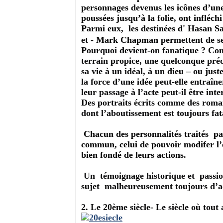
personnages devenus les icônes d’une 
poussées jusqu’à la folie, ont infléc
Parmi eux, les destinées d' Hasan 
et
- Mark Chapman
permettent de se
Pourquoi devient-on fanatique ? Comm
terrain propice, une quelconque préd
sa vie à un idéal, à un dieu – ou jus
la force d’une idée peut-elle entraîne
leur passage à l’acte peut-il être i
Des portraits écrits comme des romans
dont l’aboutissement est toujours fat
Chacun des personnalités traités
pa
commun, celui de pouvoir modifer l
bien fondé de leurs actions.
Un
témoignage historique et
passi
sujet
malheureusement toujours d’ac
2. Le 20
ème
siècle- Le siècle où tout