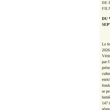
DE 
FILM
DU 
SEP
Le fe
2026 
Vérit
par l
prése
cultu
enric
fonda
se pe
lumiè
147 i
séanc