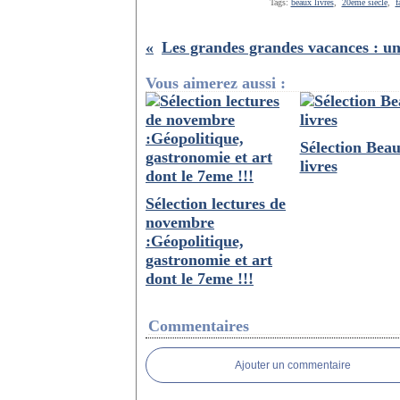
Tags:
beaux livres
,
20ème siècle
,
f
Vous aimerez aussi :
Sélection Bea
livres
Sélection lectures de
novembre
:Géopolitique,
gastronomie et art
dont le 7eme !!!
Commentaires
Ajouter un commentaire