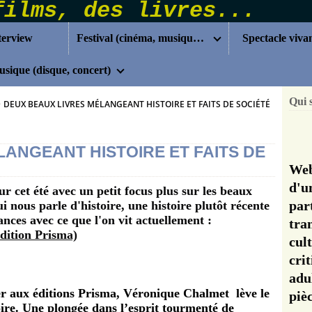
terview
Festival (cinéma, musique...)
Spectacle viva
sique (disque, concert)
Qui 
>
DEUX BEAUX LIVRES MÉLANGEANT HISTOIRE ET FAITS DE SOCIÉTÉ
LANGEANT HISTOIRE ET FAITS DE
Web
d'u
r cet été avec un petit focus plus sur les beaux
pa
ui nous parle d'histoire, une histoire plutôt récente
nces avec ce que l'on vit actuellement :
tra
dition Prisma)
cul
cri
adu
er aux éditions Prisma, Véronique Chalmet
lève le
pi
oire. Une plongée dans l’esprit tourmenté de