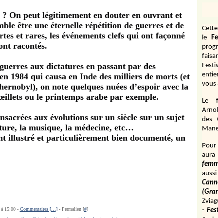
e ? On peut légitimement en douter en ouvrant et
mble être une éternelle répétition de guerres et de
Cett
rtes et rares, les événements clefs qui ont façonné
le
Fe
ont racontés.
prog
fais
guerres aux dictatures en passant par des
Fest
entie
n 1984 qui causa en Inde des milliers de morts (et
vous 
ernobyl), on note quelques nuées d’espoir avec la
 œillets ou le printemps arabe par exemple.
Le f
Arnol
nsacrées aux évolutions sur un siècle sur un sujet
des 
ture, la musique, la médecine, etc…
Manen
 illustré et particulièrement bien documenté, un
Pour 
aura
fem
aussi
Cann
(Gr
Zviag
 à 15:00 -
Commentaires [
…
]
- Permalien [
#
]
- Fes