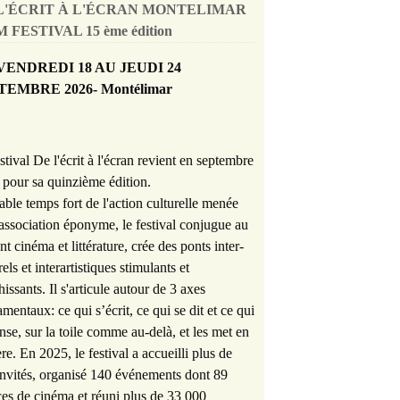
L'ÉCRIT À L'ÉCRAN MONTELIMAR
 FESTIVAL 15 ème édition
VENDREDI 18 AU JEUDI 24
TEMBRE 2026- Montélimar
stival De l'écrit à l'écran revient en septembre
pour sa quinzième édition.
able temps fort de l'action culturelle menée
'association éponyme, le festival conjugue au
nt cinéma et littérature, crée des ponts inter-
rels et interartistiques stimulants et
hissants. Il s'articule autour de 3 axes
mentaux: ce qui s’écrit, ce qui se dit et ce qui
nse, sur la toile comme au-delà, et les met en
re. En 2025, le festival a accueilli plus de
nvités, organisé 140 événements dont 89
es de cinéma et réuni plus de 33 000