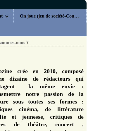
nt
On joue (jeu de société-Concours)
sommes-nous ?
zine crée en 2010, composé
ne dizaine de rédacteurs qui
rtagent la même envie :
nsmettre notre passion de la
ture sous toutes ses formes :
tiques cinéma, de littérature
lte et jeunesse, critiques de
èces de théâtre, concert ,