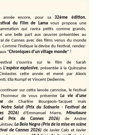
e année encore, pour sa
32ème édition
,
stival du Film de Lama
vous propose une
rammation qui ravira petits comme grands,
ant une belle part aux œuvres présentées au
ival de Cannes avec des films venus du monde
r. Comme l'indique la devise du festival, rendez-
aux "
Chroniques d'un village monde
" !
estival s'ouvrira sur le film de Sarah
s
L'espèce explosive
, présentée à la Quinzaine
Cinéastes cette année et mené par Alexis
ti, Ella Rumpf et Vincent Dedienne.
continuer sur cette lancée cannoise, le festival
 l'honneur de vous présenter
La vie d'une
me
de
Charline Bourgeois-Tacquet
mais
Notre Salut (Prix du Scénario - Festival de
es 2026)
d'Emmanuel Marre,
Minotaure
and Prix de Cannes 2026)
de Andreï
uintsev,
La Bola Negra (Prix de la mise en scène
tival de Cannes 2026)
de Javier Calo et Javier