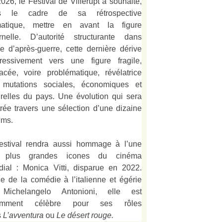
026, le Festival de Villerupt a souhaité,
s le cadre de sa rétrospective
matique, mettre en avant la figure
rnelle. D’autorité structurante dans
alie d’après-guerre, cette dernière dérive
ressivement vers une figure fragile,
acée, voire problématique, révélatrice
 mutations sociales, économiques et
urelles du pays. Une évolution qui sera
strée travers une sélection d’une dizaine
lms.
estival rendra aussi hommage à l’une
 plus grandes icones du cinéma
ial : Monica Vitti, disparue en 2022.
e de la comédie à l’italienne et égérie
Michelangelo Antonioni, elle est
amment célèbre pour ses rôles
s
L’
avventura
ou
Le désert rouge
.