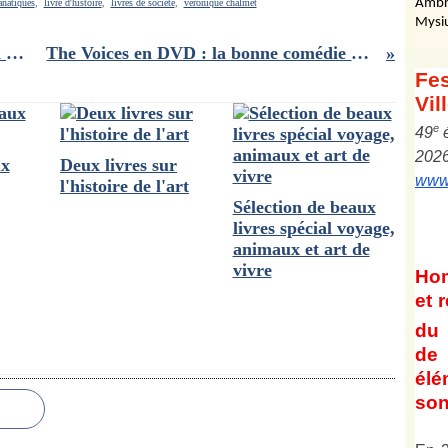
Ambr
anatiques
,
livre d'histoire
,
livres de société
,
véronique chalmet
Mysi
Les grandes grandes vacances : un grand grand dessin animé
The Voices en DVD : la bonne comédie macabre de Marjane Satrapi
Fes
Vil
e
4
9
202
ux
Deux livres sur
www.
l'histoire de l'art
Sélection de beaux
livres spécial voyage,
animaux et art de
vivre
Ho
et
r
du 
de 
él
son