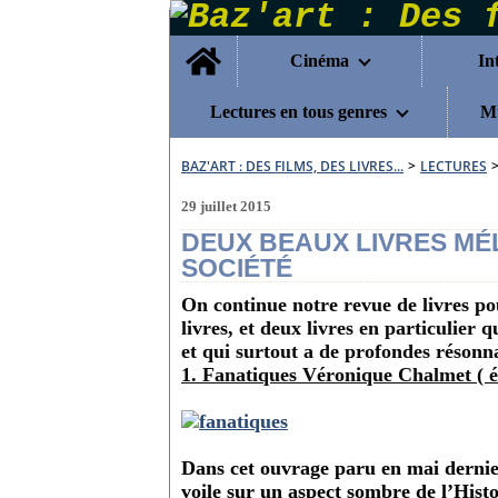
Home
Cinéma
In
Lectures en tous genres
Mu
BAZ'ART : DES FILMS, DES LIVRES...
>
LECTURES
29 juillet 2015
DEUX BEAUX LIVRES MÉ
SOCIÉTÉ
On continue notre revue de livres pou
livres, et deux livres en particulier q
et qui surtout a de profondes résonna
1. Fanatiques Véronique Chalmet ( é
Dans cet ouvrage paru en mai derni
voile sur un aspect sombre de l’Hist