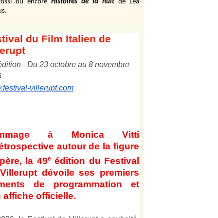
ossi ou encore
Histoires de la nuit
de Léa
us.
tival
du Film Italien de
lerupt
édition
-
Du
2
3
octobre au
8
novembre
6
festival-villerupt.com
mmage à Monica Vitti
étrospective autour de la figure
e
père, la 49
édition du Festival
Villerupt dévoile ses premiers
éments de programmation et
 affiche officielle
.