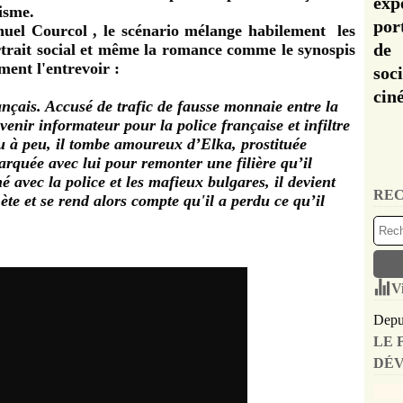
exp
isme.
por
uel Courcol
, le scénario mélange habilement les
de 
portrait social et même la romance comme le synospis
ment l'entrevoir :
soc
cin
ançais. Accusé de trafic de fausse monnaie entre la
venir informateur pour la police française et infiltre
u à peu, il tombe amoureux d’Elka, prostituée
arquée avec lui pour remonter une filière qu’il
 avec la police et les mafieux bulgares, il devient
REC
ète et se rend alors compte qu'il a perdu ce qu’il
V
Depui
LE 
DÉV