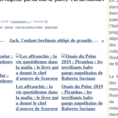
En 2
dan
thé
pate
 à 06:00 -
Commentaires [
…
]
- Permalien [
#
]
l’It
ud
,
bulgarie
,
places de cinéma à gagner
,
kamen kalev
prog
dépl
ivres jeunesse qui font aimer l'école !!
Jack, l'enfant berlinois obligé de grandir trop vite..
des
cult
illu
de fi
lar :
Le f
Anthony
des
Les affranchis : la
Quais du Polar 2019
mond
vie quotidienne dans
: Piranhas : les
Rein
la mafia : le livre qui
terrifiants baby
de 
a donné le chef
gangs napolitains de
not
d'oeuvre de Scorsese
Roberto Saviano
dan