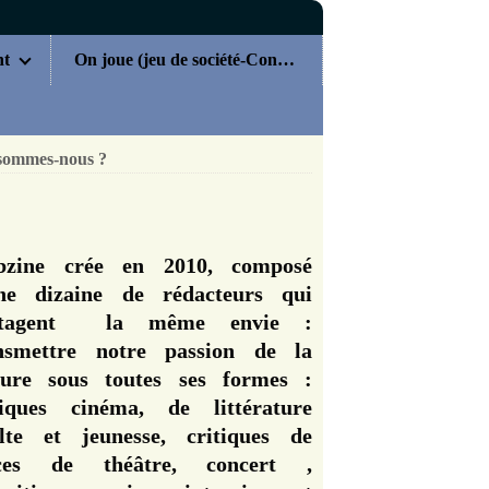
nt
On joue (jeu de société-Concours)
sommes-nous ?
zine crée en 2010, composé
ne dizaine de rédacteurs qui
rtagent la même envie :
nsmettre notre passion de la
ture sous toutes ses formes :
tiques cinéma, de littérature
lte et jeunesse, critiques de
èces de théâtre, concert ,