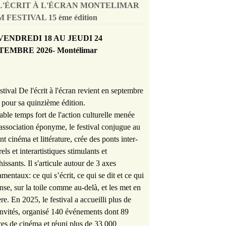
L'ÉCRIT À L'ÉCRAN MONTELIMAR
 FESTIVAL 15 ème édition
VENDREDI 18 AU JEUDI 24
TEMBRE 2026- Montélimar
stival De l'écrit à l'écran revient en septembre
pour sa quinzième édition.
able temps fort de l'action culturelle menée
'association éponyme, le festival conjugue au
nt cinéma et littérature, crée des ponts inter-
rels et interartistiques stimulants et
hissants. Il s'articule autour de 3 axes
mentaux: ce qui s’écrit, ce qui se dit et ce qui
nse, sur la toile comme au-delà, et les met en
re. En 2025, le festival a accueilli plus de
nvités, organisé 140 événements dont 89
es de cinéma et réuni plus de 33 000