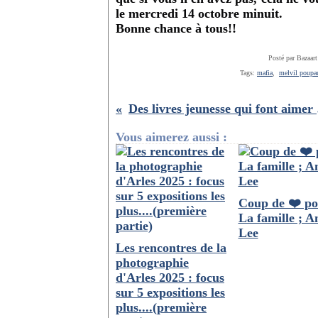
le
mercredi 14 octobre
minuit
.
Bonne chance à tous!!
Posté par Bazaart
Tags:
mafia
,
melvil poupa
Des l
Vous aimerez aussi :
Coup de ❤️ po
La famille ; 
Lee
Les rencontres de la
photographie
d'Arles 2025 : focus
sur 5 expositions les
plus....(première