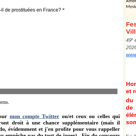
Ambr
Mysi
Fes
Vil
e
4
9
202
www.
Ho
et
r
du 
de 
él
 sur
mon compte Twitter
ou/et ceux ou celles qui
son
ont droit à une chance supplémentaire (mais il
, évidemment et j'en profite pour vous rappeller
ous empêche pas du tout de jouer).
Fin du concours