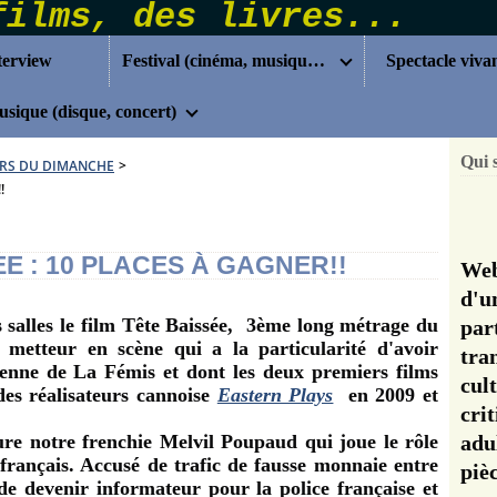
terview
Festival (cinéma, musique...)
Spectacle viva
sique (disque, concert)
Qui 
RS DU DIMANCHE
>
!
E : 10 PLACES À GAGNER!!
Web
d'u
salles le film Tête Baissée, 3
ème
long métrage du
pa
etteur en scène qui a la particularité d'avoir
tra
ienne de La Fémis et dont les deux premiers films
cul
des réalisateurs cannoise
Eastern Plays
en 2009 et
cri
ure notre frenchie
Melvil Poupaud
qui joue le rôle
adu
français. Accusé de trafic de fausse monnaie entre
pi
 de devenir informateur pour la police française et