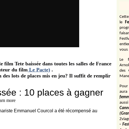
Cett
le
Fe
prog
fais
Fest
entie
vous 
Le f
e film Tete baissée dans toutes les salles de France
Arnol
uteur du film
Le Pacte)
.
des 
des lots de places mis en jeu? Il suffit de remplir
Manen
Pour 
aura
fem
aussi
Cann
(Gr
Zviag
- Fes