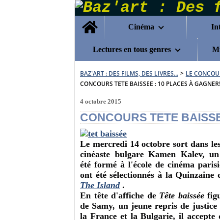
Home
Cinéma
In
Lectures en tous genres
Mu
BAZ'ART : DES FILMS, DES LIVRES...
>
LE CONCOU
CONCOURS TETE BAISSEE : 10 PLACES À GAGNER!
4 octobre 2015
CONCOURS TETE BAISSE
Le mercredi 14 octobre sort dans les 
cinéaste bulgare
Kamen Kalev, un m
été
formé à l'école de cinéma paris
ont été sélectionnés à la Quinzaine 
The Island
.
En tête d'affiche de
Tête baissée
fig
de Samy, un jeune repris de justice 
la France et la Bulgarie, il accepte