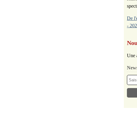
spect
De l'
- 202
Nou
Une 
News