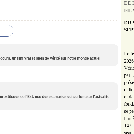
DE 
FILM
DU 
SEP
Le fe
cours, un film vrai et plein de vérité sur notre monde actuel
2026 
Vérit
par l
prése
cultu
enric
rostituées de l'Est; que des scénarios qui surfent sur l'actualité;
fonda
se pe
lumiè
147 i
séanc