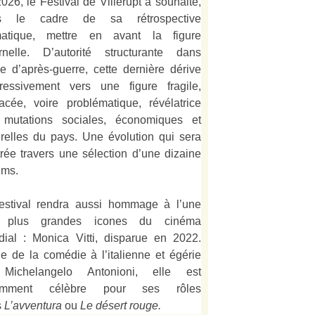
026, le Festival de Villerupt a souhaité,
s le cadre de sa rétrospective
matique, mettre en avant la figure
rnelle. D’autorité structurante dans
alie d’après-guerre, cette dernière dérive
ressivement vers une figure fragile,
acée, voire problématique, révélatrice
 mutations sociales, économiques et
urelles du pays. Une évolution qui sera
strée travers une sélection d’une dizaine
lms.
estival rendra aussi hommage à l’une
 plus grandes icones du cinéma
ial : Monica Vitti, disparue en 2022.
e de la comédie à l’italienne et égérie
Michelangelo Antonioni, elle est
amment célèbre pour ses rôles
s
L’
avventura
ou
Le désert rouge
.