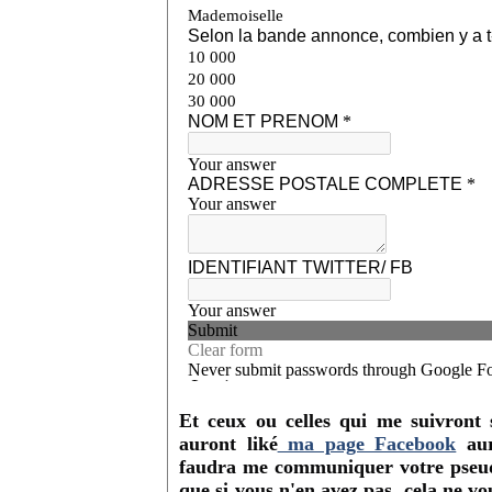
Et ceux ou celles qui me suivront
auront liké
ma page Facebook
aur
faudra me communiquer votre pseudo
que si vous n'en avez pas, cela ne v