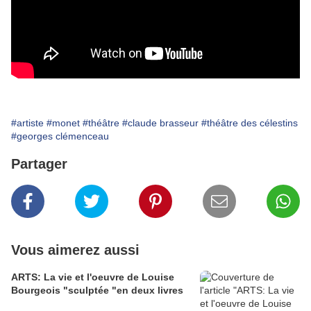
#artiste
#monet
#théâtre
#claude brasseur
#théâtre des célestins
#georges clémenceau
Partager
Vous aimerez aussi
ARTS: La vie et l'oeuvre de Louise
Bourgeois "sculptée "en deux livres