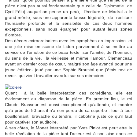
pièce n’est pas aussi fondamentale que celle de Diplomatie de
Cyril Félu( auquel on pense un peu), l’écriture de Madral a le
grand mérite, sous une apparente fausse légèreté, de restituer
l’humanité profonde et la sensibilité de ces deux hommes
exceptionnels, sans nous épargner pour autant leurs zones
d’ombre.
Des décors extraordinaires avec les nymphéas en impression et
une jolie mise en scène de Lidon parviennent à se mettre au
service de l’émotion de ce beau texte sur l’amitié, de l’honneur,
du sens de la vie, la vieillesse et même l’amour, Clemenceau
ayant un dernier coup de cœur, malgré son âge avancé pour une
jeune éditrice- joué par une Sophie Broustal que j’étais ravi de
revoir- qui vient travailler avec lui sur ses mémoires .
Quant à la belle interprétation des comédiens, elle est
évidemment au diapason de la pièce. En premier lieu, le roi
Claude Brasseur est aussi exceptionnel qu’attendu, et montre
qu'à près de 80 ans il n'a rien perdu de sa superbe : tour à tour
bouillonnant, bravache ou tendre, il cabotine juste ce qu'il faut
pour captiver son auditoire.
A ses côtes, le Monet interprété par Yves Piniot est peut etre la
belle révélation de la pièce tant l’acteur est à son aise dans ce