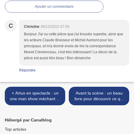
Ajouter un commentaire
C
Christine
06/12/2015 07:59
Bonjour J'ai vu cette pièce que j'ai trouvée superbe, ainsi que
les acteurs Claude Brasseur et Michel Aumont pour les
principaux, et m'a donné envie de lire la correspondance
Monet Clemenceau, c'est très intéressant ! Le décor de la
pièce est aussi très beau ! Bon dimanche
Répondre
< Artus en spectacle : un
Avant la scène : un beau
one man show méchant et
livre pour découvrir ce qui
jouissif à souhait!!
se passe avant le Rideau
Rouge... >
Hébergé par Canalblog
Top articles