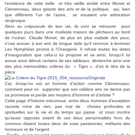
l’existence de cette belle et très vieille amitié entre Monet et
Clémenceau, deux géants des arts et de la politique, qui, bien
que différents l’un de l’autre, se vouaient une admiration
réciproque.
Alors au crépuscule de leur vie, ils vont se retrouver pour
quelques jours dans une modeste maison de pêcheurs au bord
de l’océan. Claude Monet, de plus en plus malade des yeux,
n’ose avouer à son ami de longue date qu’il renonce à terminer
Les Nymphéas promis à l’Orangerie. Il refuse toutes les dates
d’inauguration que celui-ci lui propose et va ainsi, lorsqu’il lui
avoue avoir détruit certains de ses tableaux, déclenche ainsi une
des plus mémorables colères du « Tigre », d’où le titre de la
pièce.
Car, lorsqu’on est un homme d’action comme Clémenceau,
comment peut on supporter que son célèbre ami ne tienne pas
sa promesse et perde ses moyens d’homme et d’artiste ?
Cette page d'histoire méconnue entre deux hommes d'exception
raconte mine de rien, pas mal de choses profondes et
spirituelles sur la vie et du temps qui passe et nous montre
qu’aussi opposés soient ils ces deux personnalités hors du
commun étaient toutes deux de vrais passionnés, méfiants des
honneurs et de l'argent.
Tandis qu’on pourrait penser à première vue que l’enjeu de la