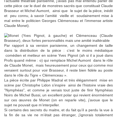
l’actualité théâtrale parisienne, j’avais pas mal entendu parler de
cette pièce car le duel de monstres sacrés que constituait Claude
Brasseur et Michel Aumont, ainsi que le sujet de la pièce, inédit
et peu connu, à savoir l’amitié vieille et soudainement mise à
mal entre le politicien Georges Clémenceau et l’immense artiste
Claude Monet).
Par rapport à sa version parisienne, un changement de taille
dans la distribution de la pièce : c’est le moins médiatique
comédien et metteur en scène Yves Pignot (ah si il a joué dans
Profs quand même : o) qui remplace Michel Aumont dans le rôle
de Claude Monet, mais heureusement pour ceux qui comme moi
venaient surtout pour voir Brasseur, il reste bien fidèle au poste
dans le rôle du Tigre « Clémenceau ».
La pièce écrite par Philippe Madral et très élégamment mise en
scène par Christophe Lidon s’inspire ainsi de l’histoire vraie des
"Nymphéas", et comme je venais tout juste de finir Nymphéas
Noirs de Michel Bussi, un excellent polar qui revient énormément
sur ces œuvres de Monet (on en reparle vite), j’avoue que le
sujet ne pouvait que m’interpeller.
Si certains des secrets du maitre, et du fait qu’il a perdu la vue à
la fin de sa vie ne m’était pas étranger, j’ignorais totalement