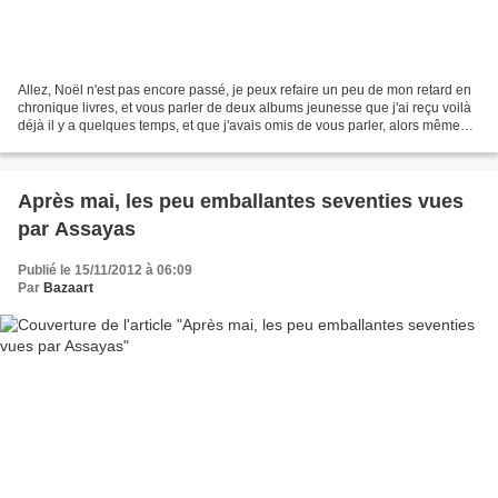
Allez, Noël n'est pas encore passé, je peux refaire un peu de mon retard en
chronique livres, et vous parler de deux albums jeunesse que j'ai reçu voilà
déjà il y a quelques temps, et que j'avais omis de vous parler, alors même
qu'ils sont, chacun dans...
Après mai, les peu emballantes seventies vues
par Assayas
Publié le 15/11/2012 à 06:09
Par
Bazaart