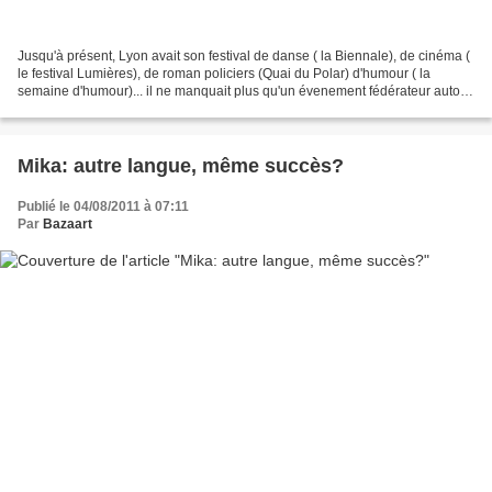
Jusqu'à présent, Lyon avait son festival de danse ( la Biennale), de cinéma (
le festival Lumières), de roman policiers (Quai du Polar) d'humour ( la
semaine d'humour)... il ne manquait plus qu'un évenement fédérateur autour
du théatre. En 2012, c'est...
Mika: autre langue, même succès?
Publié le 04/08/2011 à 07:11
Par
Bazaart