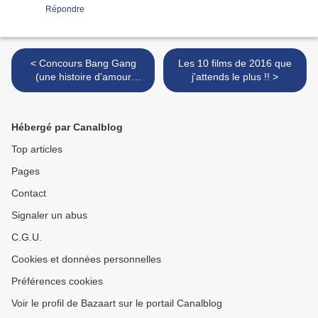
Répondre
< Concours Bang Gang
Les 10 films de 2016 que
(une histoire d'amour
j'attends le plus !! >
moderne) : 5 places à
gagner pour un des
évènements de début
Hébergé par Canalblog
2016!!
Top articles
Pages
Contact
Signaler un abus
C.G.U.
Cookies et données personnelles
Préférences cookies
Voir le profil de Bazaart sur le portail Canalblog