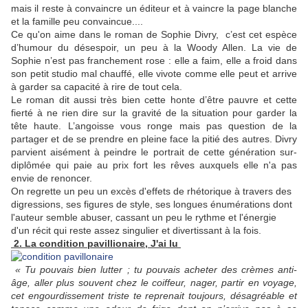
mais il reste à convaincre un éditeur et à vaincre la page blanche
et la famille peu convaincue....
Ce qu'on aime dans le roman de Sophie Divry, c’est cet espèce
d’humour du désespoir, un peu à la Woody Allen. La vie de
Sophie n’est pas franchement rose : elle a faim, elle a froid dans
son petit studio mal chauffé, elle vivote comme elle peut et arrive
à garder sa capacité à rire de tout cela.
Le roman dit aussi très bien cette honte d’être pauvre et cette
fierté à ne rien dire sur la gravité de la situation pour garder la
tête haute. L’angoisse vous ronge mais pas question de la
partager et de se prendre en pleine face la pitié des autres.
Divry
parvient aisément à peindre le portrait de cette génération sur-
diplômée qui paie au prix fort les rêves auxquels elle n'a pas
envie de renoncer.
On regrette un peu un excès d'effets de rhétorique à travers des
digressions, ses figures de style, ses longues énumérations dont
l'auteur semble abuser, cassant un peu le rythme et l'énergie
d'un récit qui reste assez singulier et divertissant à la fois.
2. La condition pavillionaire, J'ai lu
« Tu pouvais bien lutter ; tu pouvais acheter des crèmes anti-
âge, aller plus souvent chez le coiffeur, nager, partir en voyage,
cet engourdissement triste te reprenait toujours, désagréable et