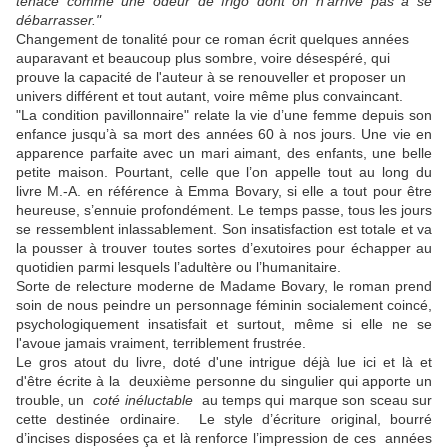
tenace comme une odeur de frigo dont on n’arrive pas à se
débarrasser."
Changement de tonalité pour ce roman écrit quelques années
auparavant et beaucoup plus sombre, voire désespéré, qui
prouve la capacité de l'auteur à se renouveller et proposer un
univers différent et tout autant, voire même plus convaincant.
"La condition pavillonnaire" relate la vie d’une femme depuis son
enfance jusqu’à sa mort des années 60 à nos jours. Une vie en
apparence parfaite avec un mari aimant, des enfants, une belle
petite maison. Pourtant, celle que l’on appelle tout au long du
livre M.-A. en référence à Emma Bovary, si elle a tout pour être
heureuse, s’ennuie profondément. Le temps passe, tous les jours
se ressemblent inlassablement. Son insatisfaction est totale et va
la pousser à trouver toutes sortes d’exutoires pour échapper au
quotidien parmi lesquels l’adultère ou l’humanitaire.
Sorte de relecture moderne de Madame Bovary, le roman prend
soin de nous peindre un personnage féminin socialement coincé,
psychologiquement insatisfait et surtout, même si elle ne se
l'avoue jamais vraiment, terriblement frustrée.
Le gros atout du livre, doté d'une intrigue déjà lue ici et là et
d'être écrite à la deuxième personne du singulier qui apporte un
trouble, un
coté inéluctable
au temps qui marque son sceau sur
cette destinée ordinaire. Le style d’écriture original, bourré
d’incises disposées ça et là renforce l’impression de ces années