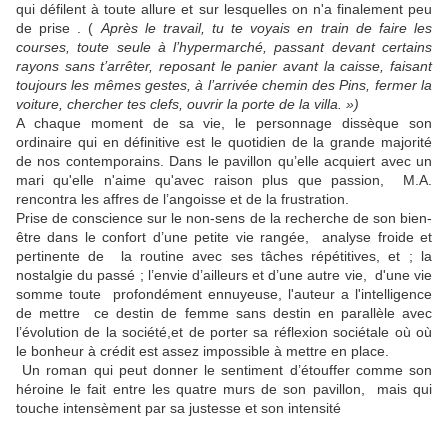
qui défilent à toute allure et sur lesquelles on n'a finalement peu
de prise . (
Après le travail, tu te voyais en train de faire les
courses, toute seule à l’hypermarché, passant devant certains
rayons sans t’arrêter, reposant le panier avant la caisse, faisant
toujours les mêmes gestes, à l’arrivée chemin des Pins, fermer la
voiture, chercher tes clefs, ouvrir la porte de la villa. »)
A chaque moment de sa vie, le personnage dissèque son
ordinaire qui en définitive est le quotidien de la grande majorité
de nos contemporains.
Dans le pavillon qu’elle acquiert avec un
mari qu'elle n'aime qu'avec raison plus que passion, M.A.
rencontra les affres de l’angoisse et de la frustration.
Prise de conscience sur le non-sens de la recherche de son bien-
être dans le confort d’une petite vie rangée, analyse froide et
pertinente de la routine avec ses tâches répétitives, et ; la
nostalgie du passé ; l’envie d’ailleurs et d’une autre vie, d'une vie
somme toute profondément ennuyeuse, l'auteur a l'intelligence
de mettre
ce destin de femme sans destin en parallèle avec
l’évolution de la société,et de porter sa réflexion sociétale où où
le bonheur à crédit est assez impossible à mettre en place.
Un roman qui peut donner le sentiment d’étouffer comme son
héroine le fait entre les quatre murs de son pavillon, mais qui
touche intensèment par sa justesse et son intensité