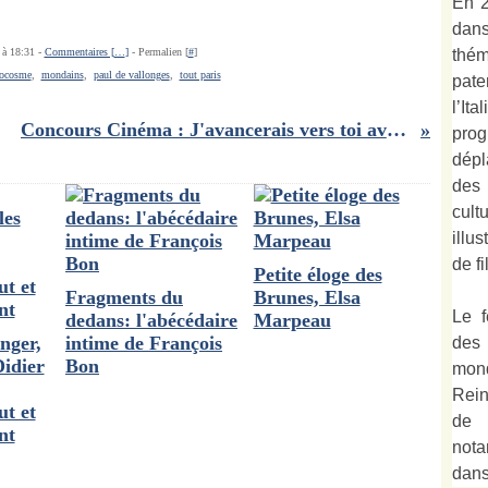
En 2
dan
thé
 à 18:31 -
Commentaires [
…
]
- Permalien [
#
]
ocosme
,
mondains
,
paul de vallonges
,
tout paris
pate
l’It
Concours Cinéma : J'avancerais vers toi avec les yeux d'un sourd : 10 places à gagner!!
prog
dépl
des
cult
illu
de fi
Petite éloge des
Fragments du
Brunes, Elsa
Le f
dedans: l'abécédaire
Marpeau
nger,
intime de François
des
Didier
Bon
mond
Rein
t et
de 
nt
not
dan