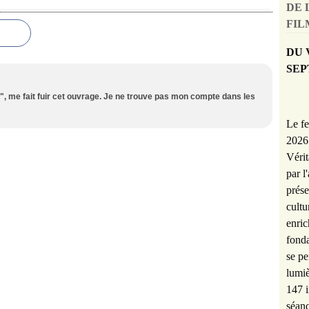
DE 
FILM
DU 
SEP
", me fait fuir cet ouvrage. Je ne trouve pas mon compte dans les
Le fe
2026 
Vérit
par l
prése
cultu
enric
fonda
se pe
lumiè
147 i
séanc