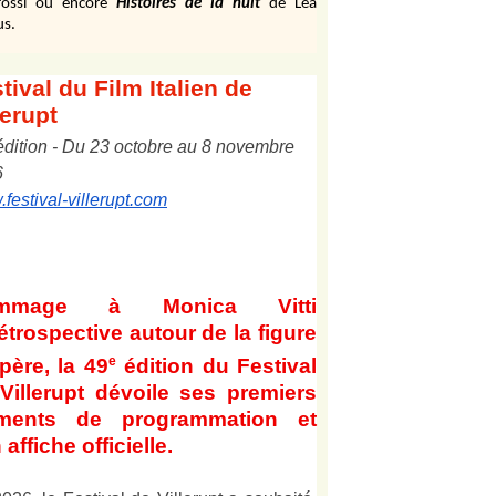
ossi ou encore
Histoires de la nuit
de Léa
us.
tival
du Film Italien de
lerupt
édition
-
Du
2
3
octobre au
8
novembre
6
festival-villerupt.com
mmage à Monica Vitti
étrospective autour de la figure
e
père, la 49
édition du Festival
Villerupt dévoile ses premiers
éments de programmation et
 affiche officielle
.