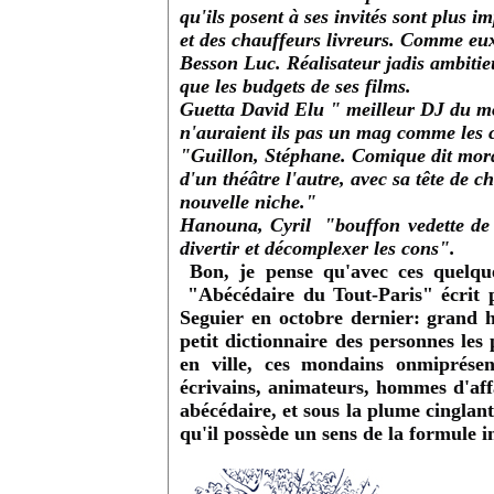
qu'ils posent à ses invités sont plus i
et des chauffeurs livreurs. Comme eux,
Besson Luc. Réalisateur jadis ambiti
que les budgets de ses films.
Guetta David Elu " meilleur DJ du 
n'auraient ils pas un mag comme les c
"Guillon, Stéphane. Comique dit morda
d'un théâtre l'autre, avec sa tête de c
nouvelle niche."
Hanouna, Cyril "bouffon vedette de 
divertir et décomplexer les cons".
Bon, je pense qu'avec ces quelque
"Abécédaire du Tout-Paris" écrit p
Seguier en octobre dernier: grand ha
petit dictionnaire des personnes les
en ville, ces mondains onmiprésen
écrivains, animateurs, hommes d'affai
abécédaire, et sous la plume cinglan
qu'il possède un sens de la formule i