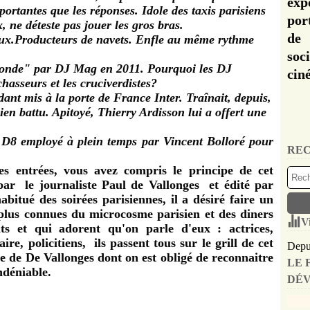
exp
mportantes que les réponses. Idole des taxis parisiens
por
 ne déteste pas jouer les gros bras.
de 
eux.Producteurs de navets. Enfle au même rythme
soc
monde" par DJ Mag en 2011. Pourquoi les DJ
cin
hasseurs et les cruciverdistes?
nt mis à la porte de France Inter. Traînait, depuis,
hien battu. Apitoyé, Thierry Ardisson lui a offert une
D8 employé à plein temps par Vincent Bolloré pour
REC
s entrées, vous avez compris le principe de cet
ar le journaliste Paul de Vallonges et édité par
bitué des soirées parisiennes, il a désiré faire un
 plus connues du microcosme parisien et des diners
V
ts et qui adorent qu'on parle d'eux : actrices,
re, policitiens, ils passent tous sur le grill de cet
Depui
te de De Vallonges dont on est obligé de reconnaitre
LE 
ndéniable.
DÉV