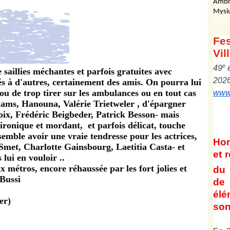
Ambr
Mysi
Fes
Vil
e
4
9
aillies méchantes et parfois gratuites avec
202
s à d'autres, certainement des amis. On pourra lui
ou de trop tirer sur les ambulances ou en tout cas
www.
Adams, Hanouna, Valérie Trietweler , d'épargner
oix, Frédéric Beigbeder, Patrick Besson- mais
 ironique et mordant, et parfois délicat, touche
 semble avoir une vraie tendresse pour les actrices,
Ho
Smet, Charlotte Gainsbourg, Laetitia Casta- et
et
r
lui en vouloir ..
x métros, encore réhaussée par les fort jolies et
du 
 Bussi
de 
él
er)
son