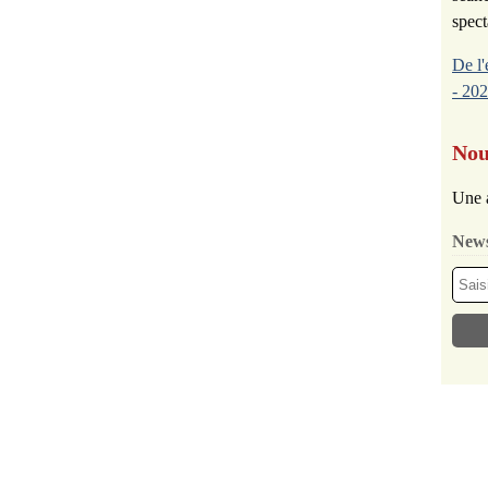
spect
De l'
- 202
Nou
Une 
News