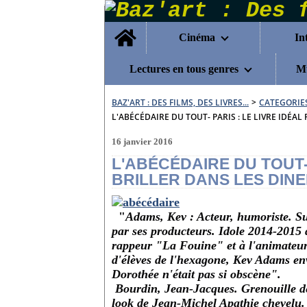
Home
Cinéma
In
Lectures en tous genres
Mu
BAZ'ART : DES FILMS, DES LIVRES...
>
CATEGORIE
L'ABÉCÉDAIRE DU TOUT- PARIS : LE LIVRE IDÉAL
16 janvier 2016
L'ABÉCÉDAIRE DU TOUT- 
BRILLER DANS LES DINE
"
Adams, Kev : Acteur, humoriste. Su
par ses producteurs. Idole 2014-2015 d
rappeur "La Fouine" et à l'animateur
d'élèves de l'hexagone, Kev Adams e
Dorothée n'était pas si obscène".
Bourdin, Jean-Jacques. Grenouille d
look de Jean-Michel Apathie chevelu.