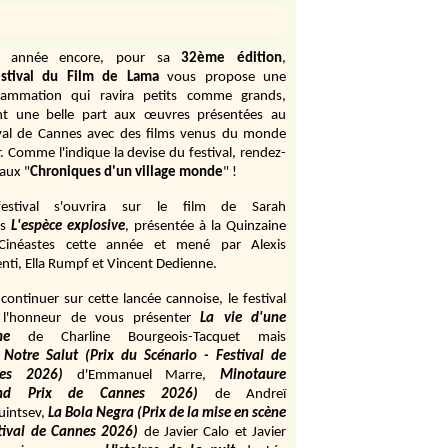
e année encore, pour sa
32ème édition
,
stival du Film de Lama
vous propose une
rammation qui ravira petits comme grands,
ant une belle part aux œuvres présentées au
ival de Cannes avec des films venus du monde
r. Comme l'indique la devise du festival, rendez-
aux "
Chroniques d'un village monde
" !
estival s'ouvrira sur le film de Sarah
s
L'espèce explosive
, présentée à la Quinzaine
Cinéastes cette année et mené par Alexis
ti, Ella Rumpf et Vincent Dedienne.
continuer sur cette lancée cannoise, le festival
 l'honneur de vous présenter
La vie d'une
me
de
Charline Bourgeois-Tacquet
mais
Notre Salut (Prix du Scénario - Festival de
es 2026)
d'Emmanuel Marre,
Minotaure
and Prix de Cannes 2026)
de Andreï
uintsev,
La Bola Negra (Prix de la mise en scène
tival de Cannes 2026)
de Javier Calo et Javier