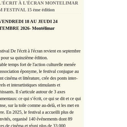
L'ÉCRIT À L'ÉCRAN MONTELIMAR
 FESTIVAL 15 ème édition
VENDREDI 18 AU JEUDI 24
TEMBRE 2026- Montélimar
stival De l'écrit à l'écran revient en septembre
pour sa quinzième édition.
able temps fort de l'action culturelle menée
'association éponyme, le festival conjugue au
nt cinéma et littérature, crée des ponts inter-
rels et interartistiques stimulants et
hissants. Il s'articule autour de 3 axes
mentaux: ce qui s’écrit, ce qui se dit et ce qui
nse, sur la toile comme au-delà, et les met en
re. En 2025, le festival a accueilli plus de
nvités, organisé 140 événements dont 89
es de cinéma et réuni plus de 33 000