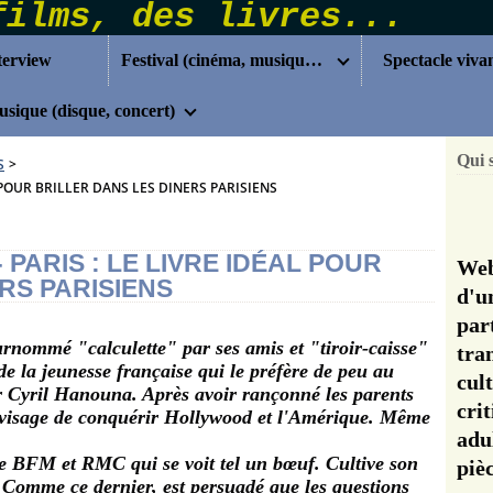
terview
Festival (cinéma, musique...)
Spectacle viva
sique (disque, concert)
Qui 
S
>
 POUR BRILLER DANS LES DINERS PARISIENS
PARIS : LE LIVRE IDÉAL POUR
Web
RS PARISIENS
d'u
pa
rnommé "calculette" par ses amis et "tiroir-caisse"
tra
e la jeunesse française qui le préfère de peu au
cul
 Cyril Hanouna. Après avoir rançonné les parents
cri
nvisage de conquérir Hollywood et l'Amérique. Même
adu
e BFM et RMC qui se voit tel un bœuf. Cultive son
pi
 Comme ce dernier, est persuadé que les questions