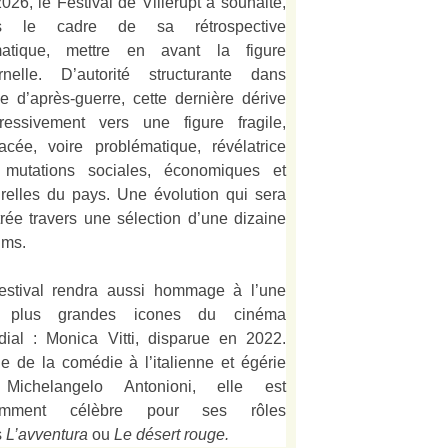
026, le Festival de Villerupt a souhaité,
s le cadre de sa rétrospective
matique, mettre en avant la figure
rnelle. D’autorité structurante dans
alie d’après-guerre, cette dernière dérive
ressivement vers une figure fragile,
acée, voire problématique, révélatrice
 mutations sociales, économiques et
urelles du pays. Une évolution qui sera
strée travers une sélection d’une dizaine
lms.
estival rendra aussi hommage à l’une
 plus grandes icones du cinéma
ial : Monica Vitti, disparue en 2022.
e de la comédie à l’italienne et égérie
Michelangelo Antonioni, elle est
amment célèbre pour ses rôles
s
L’
avventura
ou
Le désert rouge
.