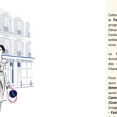
Cett
le
Fe
prog
fais
Fest
entie
vous 
Le f
Arnol
des 
Manen
Pour 
aura
fem
aussi
Cann
(Gr
Zviag
- Fes