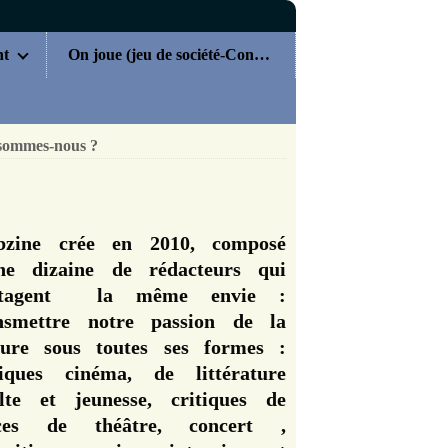
nt
On joue (jeu de société-Concours)
sommes-nous ?
zine crée en 2010, composé
ne dizaine de rédacteurs qui
rtagent la même envie :
nsmettre notre passion de la
ture sous toutes ses formes :
tiques cinéma, de littérature
lte et jeunesse, critiques de
èces de théâtre, concert ,