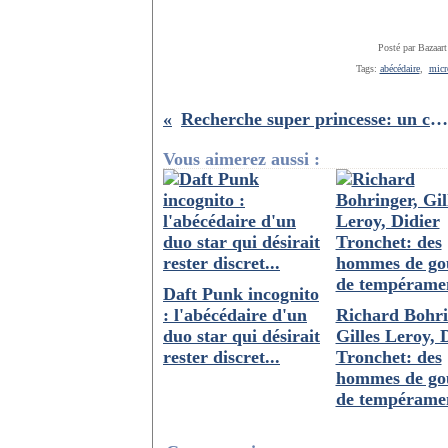
Posté par Bazaart
Tags:
abécédaire
,
micr
Recherche super princesse: un chouette album de tests interactif!!
Vous aimerez aussi :
Daft Punk incognito
: l'abécédaire d'un
Richard Bohri
duo star qui désirait
Gilles Leroy, 
rester discret...
Tronchet: des
hommes de gou
de tempérame