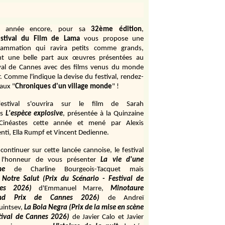
e année encore, pour sa
32ème édition
,
stival du Film de Lama
vous propose une
rammation qui ravira petits comme grands,
ant une belle part aux œuvres présentées au
ival de Cannes avec des films venus du monde
r. Comme l'indique la devise du festival, rendez-
aux "
Chroniques d'un village monde
" !
estival s'ouvrira sur le film de Sarah
s
L'espèce explosive
, présentée à la Quinzaine
Cinéastes cette année et mené par Alexis
ti, Ella Rumpf et Vincent Dedienne.
continuer sur cette lancée cannoise, le festival
 l'honneur de vous présenter
La vie d'une
me
de
Charline Bourgeois-Tacquet
mais
Notre Salut (Prix du Scénario - Festival de
es 2026)
d'Emmanuel Marre,
Minotaure
and Prix de Cannes 2026)
de Andreï
uintsev,
La Bola Negra (Prix de la mise en scène
tival de Cannes 2026)
de Javier Calo et Javier