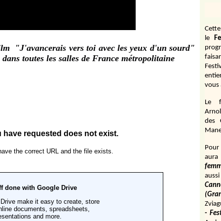
Cett
le
Fe
ilm "J'avancerais vers toi avec les yeux d'un sourd"
prog
 dans toutes les salles de France métropolitaine
fais
Fest
entie
vous 
Le f
Arnol
des 
Manen
Pour 
aura
fem
aussi
Cann
(Gr
Zviag
- Fes