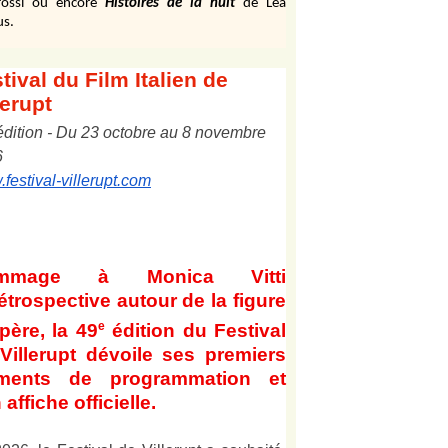
ossi ou encore
Histoires de la nuit
de Léa
us.
tival
du Film Italien de
lerupt
édition
-
Du
2
3
octobre au
8
novembre
6
festival-villerupt.com
mmage à Monica Vitti
étrospective autour de la figure
e
père, la 49
édition du Festival
Villerupt dévoile ses premiers
éments de programmation et
 affiche officielle
.