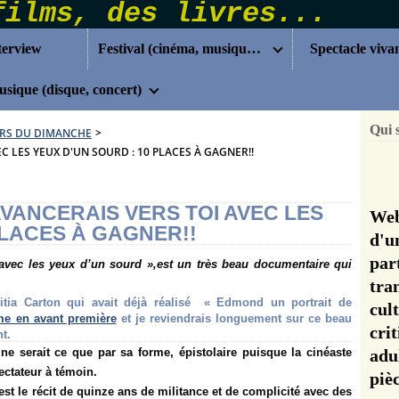
terview
Festival (cinéma, musique...)
Spectacle viva
sique (disque, concert)
Qui 
RS DU DIMANCHE
>
C LES YEUX D'UN SOURD : 10 PLACES À GAGNER!!
VANCERAIS VERS TOI AVEC LES
Web
PLACES À GAGNER!!
d'u
pa
 avec les yeux d’un sourd »,est un très beau documentaire qui
tra
itia Carton qui avait déjà réalisé « Edmond un portrait de
cul
me en avant première
et je reviendrais longuement sur ce beau
cri
nt.
ne serait ce que par sa forme, épistolaire puisque la cinéaste
adu
ectateur à témoin.
pi
est le récit de quinze ans de militance et de complicité avec des