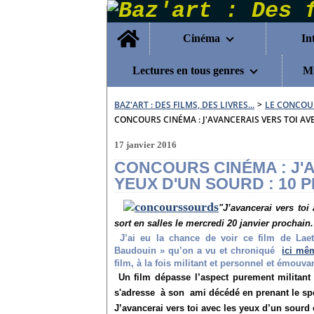
Home
Cinéma
In
Lectures en tous genres
Mu
BAZ'ART : DES FILMS, DES LIVRES...
>
LE CONCOU
CONCOURS CINÉMA : J'AVANCERAIS VERS TOI AVE
17 janvier 2016
CONCOURS CINÉMA : J'A
YEUX D'UN SOURD : 10 
"J’avancerai vers toi
sort en salles le mercredi 20 janvier prochain.
J’ai eu la chance de voir ce film de Laet
Baudouin » qu’on a vu et chroniqué
ici mê
film, à la fois militant et personnel et émouva
Un film dépasse l’aspect purement militant 
s'adresse à son ami décédé en prenant le sp
J’avancerai vers toi avec les yeux d’un sourd 