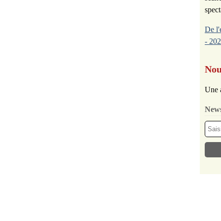
spect
De l'
- 202
Nou
Une 
News