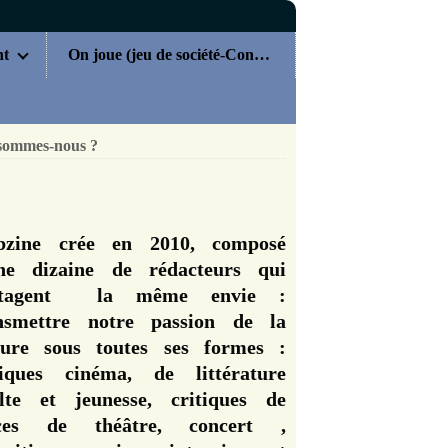
nt
On joue (jeu de société-Concours)
sommes-nous ?
zine crée en 2010, composé
ne dizaine de rédacteurs qui
rtagent la même envie :
nsmettre notre passion de la
ture sous toutes ses formes :
tiques cinéma, de littérature
lte et jeunesse, critiques de
èces de théâtre, concert ,