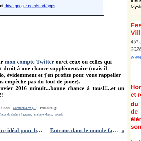
Ambr
Mysi
Fes
Vil
e
4
9
202
www.
ur
mon compte Twitter
ou/et ceux ou celles qui
 droit à une chance supplémentaire (mais il
, évidemment et j'en profite pour vous rappeller
ous empêche pas du tout de jouer).
Ho
vier 2016 minuit...bonne chance à tousl!!..et un
et
r
!!
du 
 à 06:00 -
Commentaires [
…
]
- Permalien [
#
]
de 
places de cinéma à gagner
,
malentendants
,
sourds
él
son
L'abécédaire du Tout- Paris : le livre idéal pour briller dans les diners parisiens
Entrons dans le monde fabuleux de Picasso