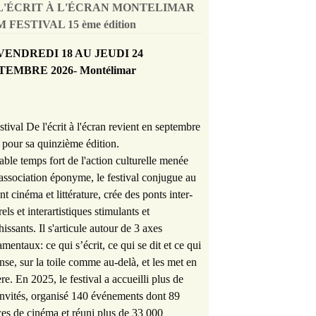
L'ÉCRIT À L'ÉCRAN MONTELIMAR
 FESTIVAL 15 ème édition
VENDREDI 18 AU JEUDI 24
TEMBRE 2026- Montélimar
stival De l'écrit à l'écran revient en septembre
pour sa quinzième édition.
able temps fort de l'action culturelle menée
'association éponyme, le festival conjugue au
nt cinéma et littérature, crée des ponts inter-
rels et interartistiques stimulants et
hissants. Il s'articule autour de 3 axes
mentaux: ce qui s’écrit, ce qui se dit et ce qui
nse, sur la toile comme au-delà, et les met en
re. En 2025, le festival a accueilli plus de
nvités, organisé 140 événements dont 89
es de cinéma et réuni plus de 33 000