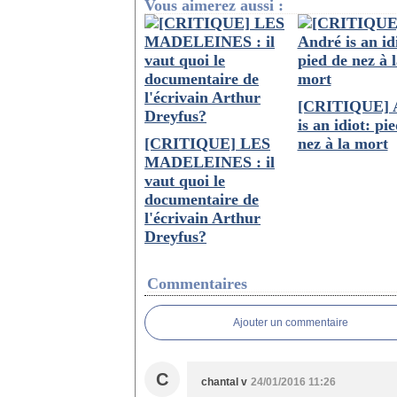
Vous aimerez aussi :
[CRITIQUE] 
is an idiot: pi
[CRITIQUE] LES
nez à la mort
MADELEINES : il
vaut quoi le
documentaire de
l'écrivain Arthur
Dreyfus?
Commentaires
Ajouter un commentaire
C
chantal v
24/01/2016 11:26