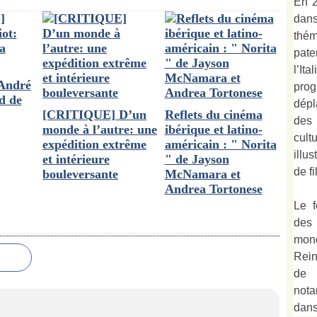
En 2
dan
thé
pate
l’It
André
prog
ed de
dépl
[CRITIQUE] D’un
Reflets du cinéma
des
monde à l’autre: une
ibérique et latino-
cult
expédition extrême
américain : " Norita
illu
et intérieure
" de Jayson
de fi
bouleversante
McNamara et
Andrea Tortonese
Le f
des
mond
Rein
de 
not
dan