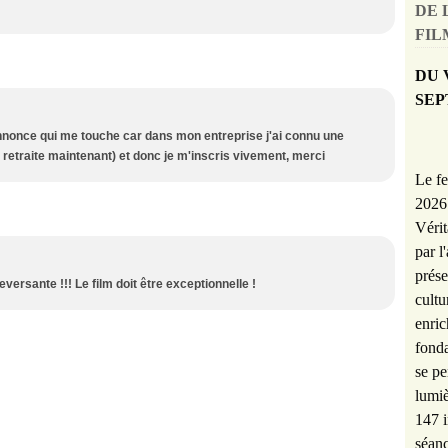
DE 
FILM
DU 
SEP
nonce qui me touche car dans mon entreprise j'ai connu une
 retraite maintenant) et donc je m'inscris vivement, merci
Le fe
2026 
Vérit
par l
prése
ersante !!! Le film doit être exceptionnelle !
cultu
enric
fonda
se pe
lumiè
147 i
séanc