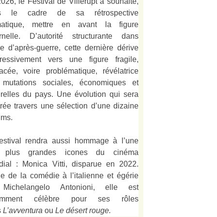
026, le Festival de Villerupt a souhaité,
s le cadre de sa rétrospective
matique, mettre en avant la figure
rnelle. D’autorité structurante dans
alie d’après-guerre, cette dernière dérive
ressivement vers une figure fragile,
acée, voire problématique, révélatrice
 mutations sociales, économiques et
urelles du pays. Une évolution qui sera
strée travers une sélection d’une dizaine
lms.
estival rendra aussi hommage à l’une
 plus grandes icones du cinéma
ial : Monica Vitti, disparue en 2022.
e de la comédie à l’italienne et égérie
Michelangelo Antonioni, elle est
amment célèbre pour ses rôles
s
L’
avventura
ou
Le désert rouge
.