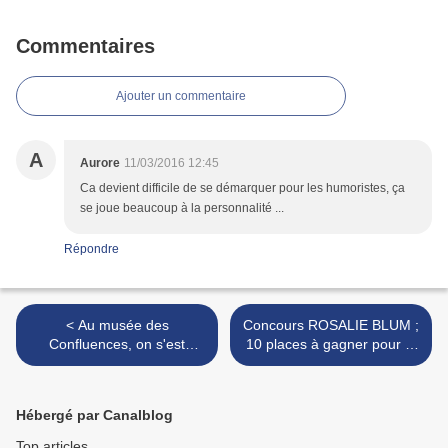
Commentaires
Ajouter un commentaire
A
Aurore
11/03/2016 12:45
Ca devient difficile de se démarquer pour les humoristes, ça
se joue beaucoup à la personnalité ...
Répondre
< Au musée des
Concours ROSALIE BLUM ;
Confluences, on s'est
10 places à gagner pour le
défié..en famille!!!
très beau feel good movie
de Julien Rappeneau >
Hébergé par Canalblog
Top articles