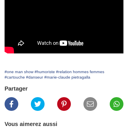
#one man show
#humoriste
#relation hommes femmes
#cartouche
#danseur
#marie-claude pietragalla
Partager
Vous aimerez aussi