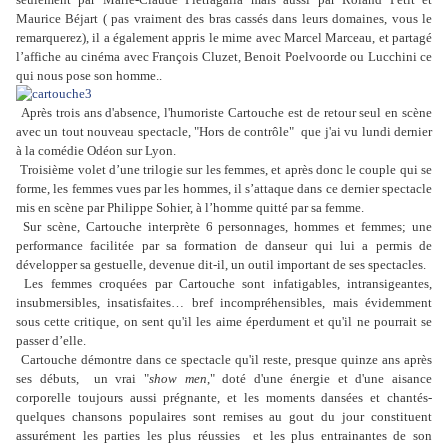
Maurice Béjart ( pas vraiment des bras cassés dans leurs domaines, vous le
remarquerez), il a également appris le mime avec Marcel Marceau, et partagé
l’affiche au cinéma avec François Cluzet, Benoit Poelvoorde ou Lucchini ce
qui nous pose son homme..
Après trois ans d'absence, l'humoriste Cartouche est de retour seul en scène
avec un tout nouveau spectacle, "Hors de contrôle" que j'ai vu lundi dernier
à la comédie Odéon sur Lyon.
Troisième volet d’une trilogie sur les femmes, et après donc le couple qui se
forme, les femmes vues par les hommes, il s’attaque dans ce dernier spectacle
mis en scène par Philippe Sohier, à l’homme quitté par sa femme.
Sur scène, Cartouche interprète 6 personnages, hommes et femmes; une
performance facilitée par sa formation de danseur qui lui a permis de
développer sa gestuelle, devenue dit-il, un outil important de ses spectacles.
Les femmes croquées par Cartouche sont infatigables, intransigeantes,
insubmersibles, insatisfaites… bref incompréhensibles, mais évidemment
sous cette critique, on sent qu'il les aime éperdument et qu'il ne pourrait se
passer d’elle.
Cartouche démontre dans ce spectacle qu'il reste, presque quinze ans après
ses débuts,
un vrai "
show men
," doté d'une énergie et d'une aisance
corporelle toujours aussi prégnante, et les moments dansées et chantés-
quelques chansons populaires sont remises au gout du jour constituent
assurément les parties les plus réussies et les plus entrainantes de son