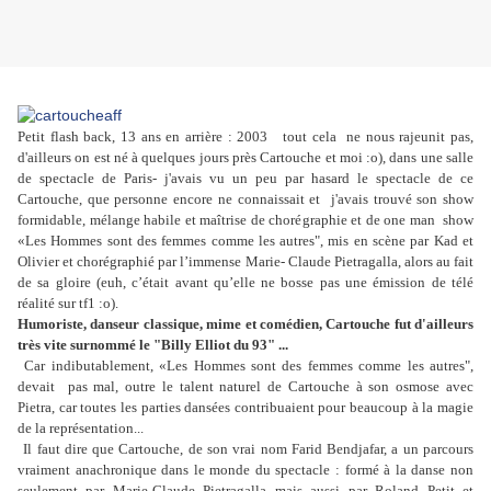
Petit flash back, 13 ans en arrière : 2003 tout cela ne nous rajeunit pas,
d'ailleurs on est né à quelques jours près
Cartouche
et moi :o), dans une salle
de spectacle de
Paris-
j'avais vu un peu par hasard le spectacle de ce
Cartouche, que personne encore ne connaissait et j'avais trouvé son show
formidable, mélange habile et maîtrise de chorégraphie et de one man show
«Les Hommes sont des femmes comme les autres", mis en scène par Kad et
Olivier et chorégraphié par l’immense Marie- Claude Pietragalla, alors au fait
de sa gloire (euh, c’était avant qu’elle ne bosse pas une émission de télé
réalité sur tf1 :o).
Humoriste, danseur classique, mime et comédien, Cartouche fut d'ailleurs
très vite surnommé le "Billy Elliot du 93" ...
Car indibutablement, «Les Hommes sont des femmes comme les autres",
devait
pas mal, outre le talent naturel de Cartouche à son osmose avec
Pietra, car toutes les parties dansées contribuaient pour beaucoup à la magie
de la représentation...
Il faut dire que Cartouche, de son vrai nom Farid Bendjafar, a un parcours
vraiment anachronique dans le monde du spectacle : formé à la danse non
seulement par Marie-Claude Pietragalla mais aussi par Roland Petit et