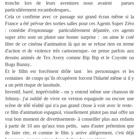
tronche lors de leurs aventures nous avaient parues
particulièrement rocambolesques..
Cela ce confirme avec ce passage sur grand écran même si la
France a été prévue des sorties salles pour ces Agents Super Zéro
: comédie d'espionnage particulièrement déjantée, ces agents
super zéro sont un plutot une bonne surprise : on aime le coté
libre de ce cinéma d'animation là qui ne se refuse rien en terme
d'action et de violence très cartoonesque- on pense parfois aux
dessins animés de Tex Avery comme Bip Bip et le Coyotte ou
Bugs Bunny..
Et le fillm est forcément drôle tant les personnages et les
centaines de coups qu’ils récupèrent forcent l'hilarité même si il y
a un petit risque de lassitude.
Inventif, barré, imprévisible - on y entend même une chanson de
Johnny- j'ai oublié de vivre en version espagnole ou encore une
scène de télé réalité qui n'a pas grand chose à voir avec le reste-
ce film d'animation espagnol, visuellement plutot pas mal offre un
vrai bon moment de divertissement- à conseiller plus aux enfants
à partir de 10 ans qu'aux tous petits, sans d'autre prétention que
de faire rire, et comme le film y arrive allégrement, c'est déjà