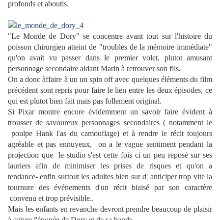
profonds et aboutis.
"Le Monde de Dory" se concentre avant tout sur l'histoire du
poisson chirurgien atteint de "troubles de la mémoire immédiate"
qu'on avait vu passer dans le premier volet, plutot amusant
personnage secondaire aidant Marin à retrouver son fils.
On a donc àffaire à un un spin off avec quelques éléments du film
précédent sont repris pour faire le lien entre les deux épisodes, ce
qui est plutot bien fait mais pas follement original.
Si Pixar montre encore évidemment un savoir faire évident à
trousser de savoureux personnages secondaires ( notamment le
poulpe Hank l'as du camouflage) et à rendre le récit toujours
agréable et pas ennuyeux, on a le vague sentiment pendant la
projection que le studio s'est cette fois ci un peu reposé sur ses
lauriers afin de minimiser les prises de risques et qu'on a
tendance- enfin surtout les adultes bien sur d' anticiper trop vite la
tournure des événements d'un récit biaisé par son caractère
convenu et trop prévisible..
Mais les enfants en revanche devront prendre beaucoup de plaisir
à suivre l'épopée de Dory et de sa bande..