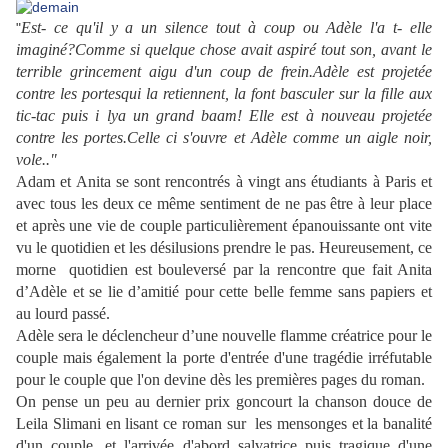
Est- ce qu'il y a un silence tout à coup ou Adèle l'a t- elle
"
imaginé?Comme si quelque chose avait aspiré tout son, avant le
terrible grincement aigu d'un coup de frein.Adèle est projetée
contre les portesqui la retiennent, la font basculer sur la fille aux
tic-tac puis i lya un grand baam! Elle est à nouveau projetée
contre les portes.Celle ci s'ouvre et Adèle comme un aigle noir,
vole.."
Adam et Anita se sont rencontrés à vingt ans étudiants à Paris et
avec tous les deux ce même sentiment de ne pas être à leur place
et après une vie de couple particulièrement épanouissante ont vite
vu le quotidien et les désilusions prendre le pas. Heureusement, ce
morne quotidien est bouleversé par la rencontre que fait Anita
d’Adèle et se lie d’amitié pour cette belle femme sans papiers et
au lourd passé.
Adèle sera le déclencheur d’une nouvelle flamme créatrice pour le
couple mais également la porte d'entrée d'une tragédie irréfutable
pour le couple que l'on devine dès les premières pages du roman.
On pense un peu au dernier prix goncourt la chanson douce de
Leila Slimani en lisant ce roman sur les mensonges et la banalité
d'un couple, et l'arrivée d'abord salvatrice puis tragique d'une