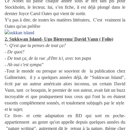
Le Nobel lui passe chaque année sous le nez tant pis pour
Stockholm, le lecteur, lui, s’en fiche, il est déjà plongé dans le
dernier Joyce Carol Oates qui vient de sortir.
Y'a pas à dire, de toutes les matières littéraires, C'est vraiment la
Oates qu'on préfère
2. Sukkwan Island- Ugo Bienvenu/ David Vann ( Folio)
"-
Q'est que tu penses de tout ça?
- De quoi?
- De tout ça, de la vue ,d'être ici, avec ton papa
- Ah oui c'est sympa"
-Tout le monde ou presque se souvient de la publication chez
Gallmeister, il y a quelques années déjà, de "Sukkwan Island",
écrit par un auteur américain alors inconnu, un certain David
Vann, tant ce bouquin, le premier de son auteur, avait fait un buzz
incroyable et que pratiquement tous ceux qui l'ont lu en étaient
essortis complétement sonnés, et totalement subjugés par le style
et le sujet;
Ce livre- et cette adaptation en BD qui sort en poche-
appartiennent au genre qu'on appelle depuis quelques années du
"nature writing", autrement dit le retour à la nature, thème cher