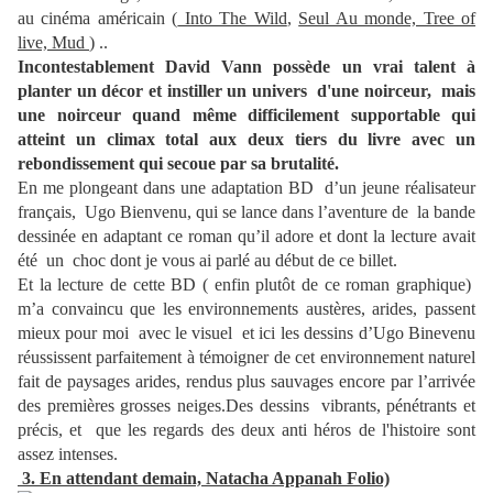
au cinéma américain (
Into The Wild
,
Seul Au monde, Tree of
live, Mud
) ..
Incontestablement David Vann possède un vrai talent à
planter un décor et instiller un univers d'une noirceur, mais
une noirceur quand même difficilement supportable qui
atteint un climax total aux deux tiers du livre avec un
rebondissement qui secoue par sa brutalité.
En me plongeant dans une adaptation BD d’un jeune réalisateur
français, Ugo Bienvenu, qui se lance dans l’aventure de la bande
dessinée en adaptant ce roman qu’il adore et dont la lecture avait
été un choc dont je vous ai parlé au début de ce billet.
Et la lecture de cette BD ( enfin plutôt de ce roman graphique)
m’a convaincu que les environnements austères, arides, passent
mieux pour moi avec le visuel et ici les dessins d’Ugo Binevenu
réussissent parfaitement à témoigner de cet environnement naturel
fait de paysages arides, rendus plus sauvages encore par l’arrivée
des premières grosses neiges.Des dessins vibrants, pénétrants et
précis, et que les regards des deux anti héros de l'histoire sont
assez intenses.
3. En attendant demain, Natacha Appanah Folio)