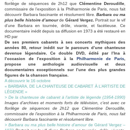
florilège de séquences de 2h12 que
Clémentine Deroudille
,
commissaire de l’exposition à la Philharmonie de Paris, nous fait
découvrir Barbara fascinante et résolument libre.
Barbara ou ma
plus belle histoire d’amour
de
Gérard Vergez.
Portrait sur le vif
d’une Barbara en tournée, drôle, vivante, et facétieuse. Ce
documentaire inédit depuis sa diffusion en 1973 a été restauré en
HD par
De ses premiers cabarets à ses concerts mythiques des
années 80, retour inédit sur le parcours d’une chanteuse
devenue légendaire. Ce double DVD, édité par l’Ina à
l’occasion de l’exposition à la
Philharmonie de Paris
,
propose une anthologie audiovisuelle et deux
documentaires exceptionnels sur l’une des plus grandes
figures de la chanson française.
A découvrir le 16 octobre
« BARBARA, DE LA CHANTEUSE DE CABARET À L’ARTISTE DE
LÉGENDE »
>
De la chanteuse de cabaret à l’artiste de légende (1954-1990)
Images d’archives et moments forts de télévision, c’est avec ce
florilège de séquences de 2h12 que Clémentine Deroudille,
commissaire de l’exposition à la Philharmonie de Paris, nous fait
découvrir Barbara fascinante et résolument libre.
> Barbara ou ma plus belle histoire d’amour
de Gérard Vergez –