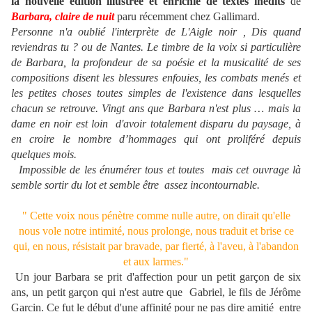
la nouvelle édition illustrée et enrichie de textes inédits
de
Barbara, claire de nuit
paru récemment chez Gallimard.
Personne n'a oublié l'interprète de L'Aigle noir , Dis quand
reviendras tu ? ou de Nantes. Le timbre de la voix si particulière
de Barbara, la profondeur de sa poésie et la musicalité de ses
compositions disent les blessures enfouies, les combats menés et
les petites choses toutes simples de l'existence dans lesquelles
chacun se retrouve. V
ingt ans que Barbara n'est plus … mais la
dame en noir est loin d'avoir totalement disparu du paysage, à
en croire le nombre d’hommages qui ont proliféré depuis
quelques mois.
Impossible de les énumérer tous et toutes mais cet ouvrage là
semble sortir du lot et semble être assez incontournable.
" Cette voix nous pénètre comme nulle autre, on dirait qu'elle
nous vole notre intimité, nous prolonge, nous traduit et brise ce
qui, en nous, résistait par bravade, par fierté, à l'aveu, à l'abandon
et aux larmes."
Un jour Barbara se prit d'affection pour un petit garçon de six
ans, un petit garçon qui n'est autre que Gabriel, le fils de Jérôme
Garcin. Ce fut le début d'une affinité pour ne pas dire amitié entre