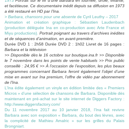
1973
Portrait sur le vif d’une Barbara en tournée, drôle, vivante,
et facétieuse. Ce documentaire inédit depuis sa diffusion en 1973
a été restauré en HD par l’Ina.
>
Barbara, chansons pour une absente
de Cyril Leuthy – 2017
Animation et création graphique : Sébastien Laudenbach
(production déléguée Ina en co-production avec Arte France et
Miyu productions).
Portrait poignant au travers d’archives inédites
et de séquences d’animation, en avant-première.
Durée DVD 1 : 2h58 Durée DVD 2 : 1h02 Livret de 16 pages :
Barbara et la télévision
>> Disponible dès le 16 octobre sur
boutique.ina.fr
>> Disponible
le 7 novembre dans les points de vente habituels >> Prix public
conseillé : 24,95 € >> À l’occasion de l’exposition, les plus beaux
programmes concernant Barbara feront également l’objet d’une
mise en avant sur Ina premium, l’offre de vidéo par abonnement
de l’Ina.
L’Ina édite également un vinyle en édition limitée des « Premiers
Micros » d’une sélection de chansons de Barbara. Disponible dès
maintenant en pré-achat sur le site internet de Diggers Factory :
http://www.diggersfactory.com/
Du 11 novembre 2017 au 10 janvier 2018, l’Ina fait revivre
Barbara avec son exposition « Barbara, du bout des lèvres, avec
la complicité de Mathieu Amalric » sur les grilles du Palais
Brongniart.