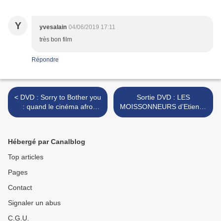
Y
yvesalain
04/06/2019 17:11
très bon film
Répondre
< DVD : Sorry to Bother you
Sortie DVD : LES
: quand le cinéma afro
MOISSONNEURS d’Etienne
américain ose- et réussit- le
Kallos >
mélange des genres
Hébergé par Canalblog
Top articles
Pages
Contact
Signaler un abus
C.G.U.