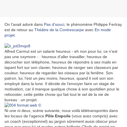
On l'avait adoré dans
Pas d'souci,
le phénomène Philippe Fertray
est de retour au
Théâtre de la Contrescarpe
avec
En mode
projet
.
Alfred Carmut est un salarié heureux - eh non pour lui, ce n'est
pas une oxymore - : heureux d'aller travailler, heureux de
décrocher son téléphone, heureux de répondre à ses mails en
tapant fort sur son clavier, heureux de ranger ses classeurs par
couleur, heureux de regarder les oiseaux par la fenêtre. Son
patron, lui, l'est un peu moins, heureux, quand il voit son son
employé dans la lune. Il décide de l'envoyer faire un stage de
motivation, car il manque quelque chose à son quotidien pour le
rebooster, cette petite chose qui fait tout le sel de la vie de
bureau : un projet.
Ni une ni deux, scène suivante, nous voilà télétransportés dans
les locaux de l'agence
Pôle Empoile
(vous avez compris) avec
un coach (exceptionnel) au jargon sûrement aussi obscur pour
nous que pour lui et quatre autres brillants
Chefs de projet
en