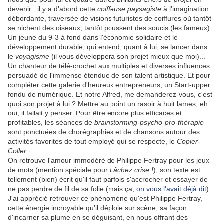
devenir : il y a d'abord cette
coiffeuse paysagiste
à l'imagination
débordante, traversée de visions futuristes de coiffures où tantôt
se nichent des oiseaux, tantôt poussent des soucis (les fameux).
Un jeune du 9-3 à fond dans l'économie solidaire et le
développement durable, qui entend, quant à lui, se lancer dans
le
voyagisme
(il vous développera son projet mieux que moi)...
Un chanteur de télé-crochet aux multiples et diverses influences
persuadé de l'immense étendue de son talent artistique. Et pour
compléter cette galerie d'heureux entrepreneurs, un Start-upper
fondu de numérique. Et notre Alfred, me demanderez-vous, c'est
quoi son projet à lui ? Mettre au point un rasoir à huit lames, eh
oui, il fallait y penser. Pour être encore plus efficaces et
profitables, l
es séances de
brainstorming-psycho-pro-thérapie
sont ponctuées de chorégraphies et de chansons autour des
activités favorites de tout employé qui se respecte, le
Copier-
Coller
.
On retrouve l'amour immodéré de Philippe Fertray pour les jeux
de mots (mention spéciale pour
Lâchez crise !
), son texte est
tellement (bien) écrit qu'il faut parfois s'accrocher et essayer de
ne pas perdre de fil de sa folie (mais ça,
on vous l'avait déjà dit
).
J'ai apprécié retrouver ce phénomène qu'est Philippe Fertray,
cette énergie incroyable qu'il déploie sur scène, sa façon
d'incarner sa plume en se déguisant, en nous offrant des