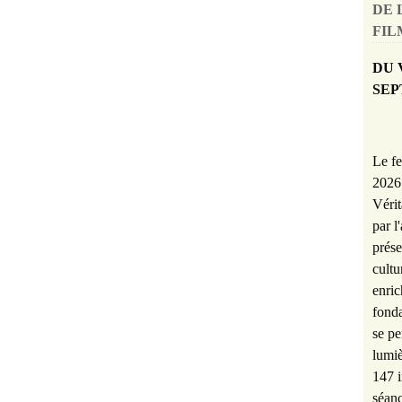
DE 
FILM
DU 
SEP
Le fe
2026 
Vérit
par l
prése
cultu
enric
fonda
se pe
lumiè
147 i
séanc