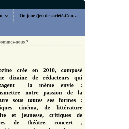
nt
On joue (jeu de société-Concours)
sommes-nous ?
zine crée en 2010, composé
ne dizaine de rédacteurs qui
rtagent la même envie :
nsmettre notre passion de la
ture sous toutes ses formes :
tiques cinéma, de littérature
lte et jeunesse, critiques de
èces de théâtre, concert ,