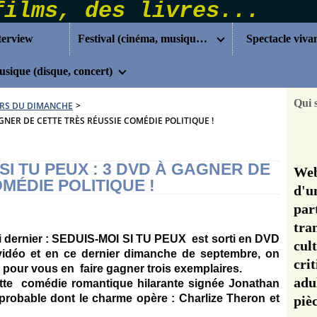
terview
Festival (cinéma, musique...)
Spectacle viva
sique (disque, concert)
Qui 
RS DU DIMANCHE
>
GNER DE CETTE TRÈS RÉUSSIE COMÉDIE POLITIQUE !
I TU PEUX : 3 DVD À GAGNER DE
Web
MÉDIE POLITIQUE !
d'u
pa
tra
 dernier : SEDUIS-MOI SI TU PEUX est sorti en DVD
cul
idéo et en ce dernier dimanche de septembre, on
cri
 pour vous en faire gagner trois exemplaires.
adu
ette
comédie romantique hilarante signée Jonathan
probable dont le charme opère : Charlize Theron et
pi