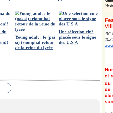
Ambr
Mysi
Fes
Vil
a du
Une sélection ciné
e
4
9
Young adult : le (pas
placée sous le signe
202
on!!
si) triomphal retour
des U.S.A
www.
de la reine du lycée
Ho
et
r
du 
de 
él
son