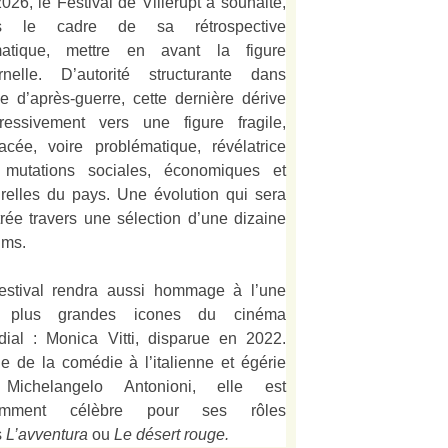
026, le Festival de Villerupt a souhaité,
s le cadre de sa rétrospective
matique, mettre en avant la figure
rnelle. D’autorité structurante dans
alie d’après-guerre, cette dernière dérive
ressivement vers une figure fragile,
acée, voire problématique, révélatrice
 mutations sociales, économiques et
urelles du pays. Une évolution qui sera
strée travers une sélection d’une dizaine
lms.
estival rendra aussi hommage à l’une
 plus grandes icones du cinéma
ial : Monica Vitti, disparue en 2022.
e de la comédie à l’italienne et égérie
Michelangelo Antonioni, elle est
amment célèbre pour ses rôles
s
L’
avventura
ou
Le désert rouge
.