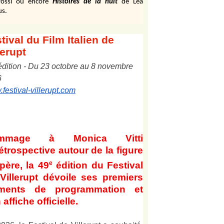
ossi ou encore
Histoires de la nuit
de Léa
us.
tival
du Film Italien de
lerupt
édition
-
Du
2
3
octobre au
8
novembre
6
festival-villerupt.com
mmage à Monica Vitti
étrospective autour de la figure
e
père, la 49
édition du Festival
Villerupt dévoile ses premiers
éments de programmation et
 affiche officielle
.