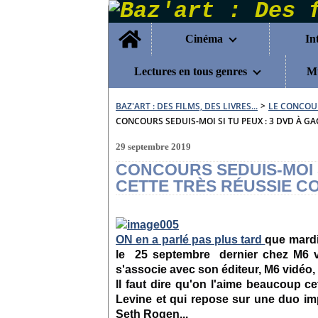
Home
Cinéma
In
Lectures en tous genres
Mu
BAZ'ART : DES FILMS, DES LIVRES...
>
LE CONCOU
CONCOURS SEDUIS-MOI SI TU PEUX : 3 DVD À GA
29 septembre 2019
CONCOURS SEDUIS-MOI S
CETTE TRÈS RÉUSSIE CO
ON en a parlé pas plus tard
que mardi
le 25 septembre dernier chez M6 v
s'associe avec son éditeur, M6 vidéo,
Il faut dire qu'on l'aime beaucoup c
Levine et qui repose sur une duo im
Seth Rogen...