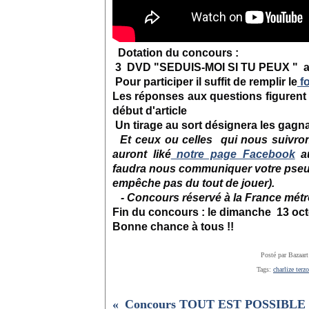
Dotation du concours :
3 DVD "SEDUIS-MOI SI TU PEUX " a
Pour participer il suffit de remplir le
fo
Les réponses aux questions figurent 
début d'article
Un tirage au sort
désignera les gagna
Et ceux ou celles qui nous suivro
auront liké
notre page Facebook
au
faudra nous communiquer votre pseud
empêche pas du tout de jouer).
- Concours réservé à la France métr
Fin du concours : le dimanche 13 oct
Bonne chance à tous !!
Posté par Bazaart
Tags:
charlize terz