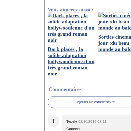
Vous aimerez aussi :
Sorties ciném
jour :du beau
Dark places , la
monde au balc
solide adaptation
hollywoodienne d'un
très grand roman
noir
Commentaires
Ajouter un commentaire
T
Typyly
02/10/2019 08:11
Concert