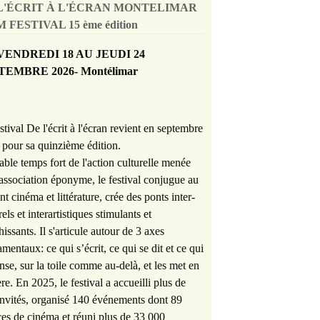
L'ÉCRIT À L'ÉCRAN MONTELIMAR
 FESTIVAL 15 ème édition
VENDREDI 18 AU JEUDI 24
TEMBRE 2026- Montélimar
stival De l'écrit à l'écran revient en septembre
pour sa quinzième édition.
able temps fort de l'action culturelle menée
'association éponyme, le festival conjugue au
nt cinéma et littérature, crée des ponts inter-
rels et interartistiques stimulants et
hissants. Il s'articule autour de 3 axes
mentaux: ce qui s’écrit, ce qui se dit et ce qui
nse, sur la toile comme au-delà, et les met en
re. En 2025, le festival a accueilli plus de
nvités, organisé 140 événements dont 89
es de cinéma et réuni plus de 33 000