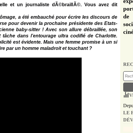
exp
por
de 
hômage, a été embauché pour écrire les discours de
se pour devenir la prochaine présidente des Etats-
soc
cienne baby-sitter ! Avec son allure débraillée, son
cin
t tâche dans l’entourage ultra codifié de Charlotte.
plicité est évidente. Mais une femme promise à un si
uire par un homme maladroit et touchant ?
REC
V
Depui
LE 
DÉV