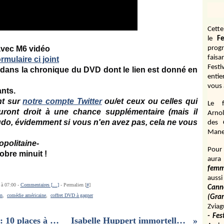
Cett
le
Fe
vec M6 vidéo
prog
fais
rmulaire ci joint
Fest
dans la chronique du DVD dont le lien est donné en
entie
vous 
nts.
nt sur
notre compte Twitter
ou/et ceux ou celles qui
Le f
ront droit à une chance supplémentaire (mais il
Arnol
o, évidemment si vous n'en avez pas, cela ne vous
des 
Manen
opolitaine-
Pour 
obre minuit !
aura
fem
aussi
 à 07:00 -
Commentaires [
…
]
- Permalien [
#
]
Cann
on
,
comédie américaine
,
coffret DVD à gagner
(Gr
Zviag
- Fes
Concours TOUT EST POSSIBLE : 10 places à gagner pour voir un documentaire écologique et optimiste !!
Isabelle Huppert immortelle et immortalisée par Carole Bellaïche