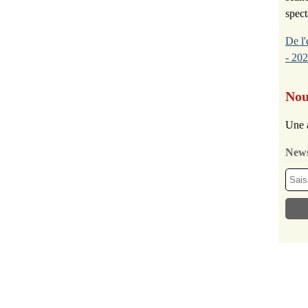
spect
De l'
- 202
Nou
Une 
News