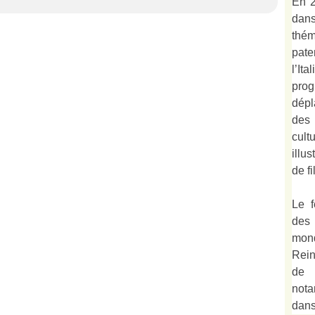
En 2
dan
thé
pate
l’It
prog
dépl
des
cult
illu
de fi
Le f
des
mond
Rein
de 
not
dan