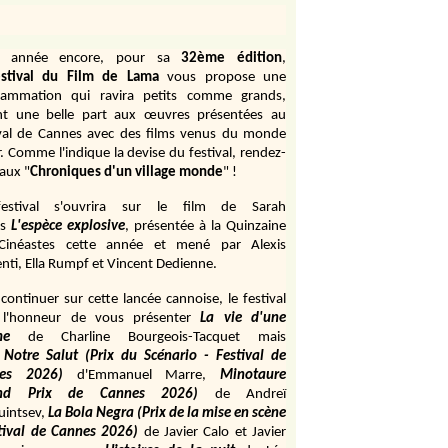
e année encore, pour sa
32ème édition
,
stival du Film de Lama
vous propose une
rammation qui ravira petits comme grands,
ant une belle part aux œuvres présentées au
ival de Cannes avec des films venus du monde
r. Comme l'indique la devise du festival, rendez-
aux "
Chroniques d'un village monde
" !
estival s'ouvrira sur le film de Sarah
s
L'espèce explosive
, présentée à la Quinzaine
Cinéastes cette année et mené par Alexis
ti, Ella Rumpf et Vincent Dedienne.
continuer sur cette lancée cannoise, le festival
 l'honneur de vous présenter
La vie d'une
me
de
Charline Bourgeois-Tacquet
mais
Notre Salut (Prix du Scénario - Festival de
es 2026)
d'Emmanuel Marre,
Minotaure
and Prix de Cannes 2026)
de Andreï
uintsev,
La Bola Negra (Prix de la mise en scène
tival de Cannes 2026)
de Javier Calo et Javier